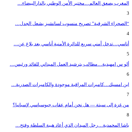
المغرب يصعق العالم…مختبر الأمن الوطني بالدارالبيضاء…
3
“الصحراء الشرقية” تصريح منسوب لسانشيز يشعل الجدل…
4
أناسي…تدخل أمني سريع للدائرة الأمنية أناسي بعد بلاغ عن…
5
ألو س امهيدية…مطالب بترشيد العمل الميداني للقائد ورئيس…
6
ابن امسيك…كاميرات المراقبة موجودة والكاميرات الصدرية…
7
من غزة إلى سبتة — هل نحن أمام عقاب جيوسياسي لإسبانيا؟
8
باشا المحمدية…رجل الميدان الذي أعاد هيبة السلطة وفتح…