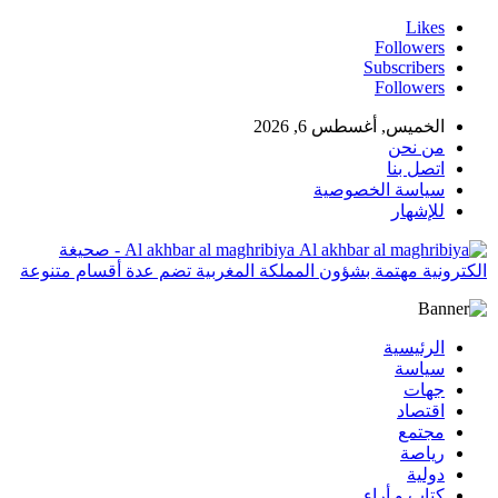
Likes
Followers
Subscribers
Followers
الخميس, أغسطس 6, 2026
من نحن
اتصل بنا
سياسة الخصوصية
للإشهار
Al akhbar al maghribiya - صحيغة
الكترونية مهتمة بشؤون المملكة المغربية تضم عدة أقسام متنوعة
الرئيسية
سياسة
جهات
اقتصاد
مجتمع
رياصة
دولية
كتاب و أراء