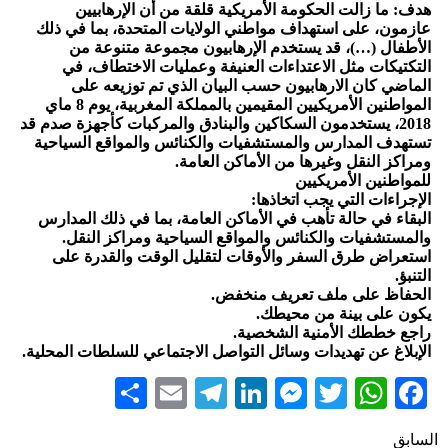
هدف: ما زالت الحكومة الأمريكية قلقة من أن الإرهابيين
عازمون، على استهداف مواطني الولايات المتحدة، بما في ذلك
الأطفال (…)، قد يستخدم الإرهابيون مجموعة متنوعة من
التكتيكات مثل الاعتداءات العنيفة وعمليات الاختطاف، في
الماضي كان الارهابيون حسب البيان الذي تم توزيعه على
المواطنين الأمريكيين المقيمين بالمملكة المغربية، يوم 8 ماي
2018، يستخدمون السكاكين والبنادق والمركبات كأجهزة صدم قد
تستهدف المدارس والمستشفيات والكنائس والمواقع السياحية
ومراكز النقل وغيرها من الأماكن العامة.
للمواطنين الأمريكيين
الإجراءات التي يجب اتخاذها:
البقاء في حالة تأهب في الأماكن العامة، بما في ذلك المدارس
والمستشفيات والكنائس والمواقع السياحية ومراكز النقل.
استعراض طرق السفر والأوقات لتقليل الوقت والقدرة على
التنبؤ.
الحفاظ على ملف تعريف منخفض.
يكون على بينة من محيطك.
راجع خططك الأمنية الشخصية.
الإبلاغ عن تهديدات وسائل التواصل الاجتماعي للسلطات المحلية.
Share
Telegram
Email
LinkedIn
Messenger
WhatsApp
Twitter
Facebook
السابق