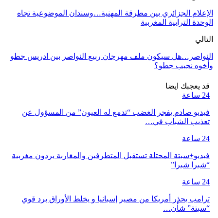
الإعلام الجزائري بين مطرقة المهنية…وسندان الموضوعية تجاه
الوحدة الترابية المغربية
التالي
النواصر…هل سيكون ملف مهرجان ربيع النواصر بين ادريس جطو
وأخوه نجيب جطو؟
قد يعجبك ايضا
24 ساعة
فيديو صادم يفجر الغضب “تدمع له العيون” من المسؤول عن
تعذيب الشباب في…
24 ساعة
فيديو+سبتة المحتلة تستقبل المتطرفين والمغاربة يردون مغربية
“شبرا شبرا”
24 ساعة
ترامب يحذر أمريكا من مصير إسبانيا و يخلط الأوراق برد قوي
“سبتة” شأن…