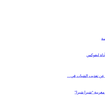
سة
أداة ليفوكس
ل عن تعذيب الشباب في…
مغربية “شبرا شبرا”