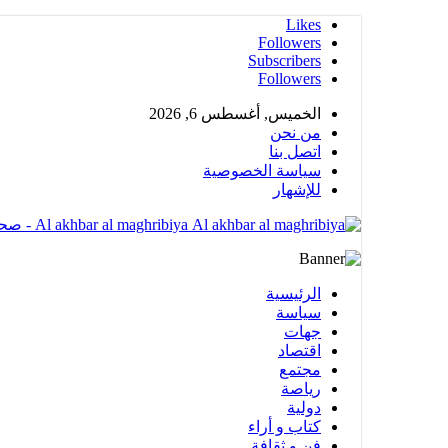
Likes
Followers
Subscribers
Followers
الخميس, أغسطس 6, 2026
من نحن
اتصل بنا
سياسة الخصوصية
للإشهار
Al akhbar al maghribiya - صحيغة الكترونية مهتمة بشؤون المملكة المغربية تضم عدة أقسام متنوعة
الرئيسية
سياسة
جهات
اقتصاد
مجتمع
رياصة
دولية
كتاب و أراء
فن و ثقافة