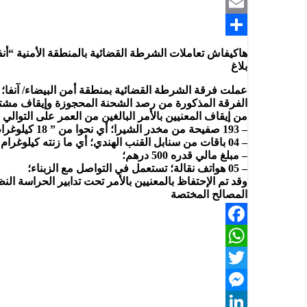
Telegram
Email
Share
هاكيفاش تعاملات الشرطة القضائية بالمنطقة الأمنية “أ
بلاغ
الفرقة المذكورة من رصد الشحنة المحجوزة وإيقاف مشتبه ف
من إيقاف المعنيين بالأمر البالغين من العمر على التوالي 37 و 49 سنة؛ واللذين كانا متن سيارة مكتراة؛ التي ضبطت بداخلها الشحنة المكونة مما يلي :
– 193 صفيحة من مخدر الشيرا؛ أي نحوا من ” 18 كيلوغرام” من المخدر المذكور؛
– 04 باقات من سنابل القنب الهندي؛ أي ما زنته كيلوغرام واحد؛
– مبلغ مالي قدره 500 درهم؛
– 05 هواتف نقالة؛ تستعمل في التواصل مع الزبناء؛
وقد تم الإحتفاظ بالمعنيين بالأمر تحت تدابير الحراسة ال
المصالح المختصة
Facebook
WhatsApp
Twitter
Messenger