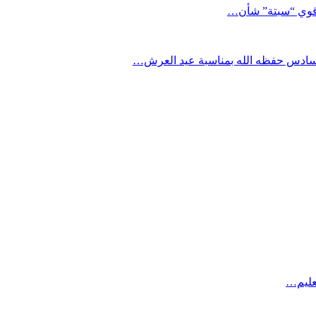
د قوي “سبتة” شأن…
السادس حفظه الله بمناسبة عيد العرش…
عليم…