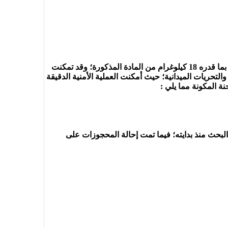
عملت فرقة الشرطة القضائية بمنطقة أمن البيضاء/ آنفا؛ على إحباط محاولة تزويد مروجي المخدرات ولاسيما منها مخدر الشيرا بما قدره 18 كيلوغرام من المادة المذكورة؛ وقد تمكنت
تحريات الميدانية؛ حيث أمكنت العملية الأمنية الدقيقة
 البحث منذ بدايته؛ فيما تمت إحالة المحجوزات على