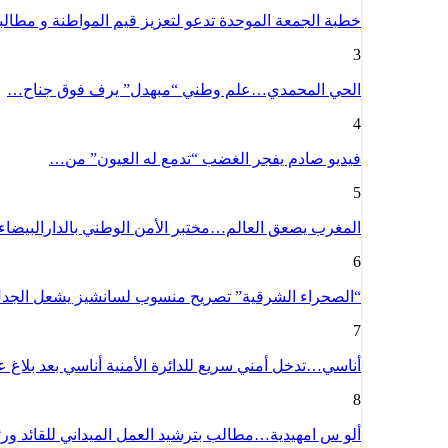
خطبة الجمعة الموحدة تدعو لتعزيز قيم المواطنة و مطا
3
الحي المحمدي…علم وطني “مبهدل” يرف فوق جناح…
4
فيديو صادم يفجر الغضب “تدمع له العيون” من…
5
المغرب يصعق العالم…مختبر الأمن الوطني بالدارالبيضا
6
“الصحراء الشرقية” تصريح منسوب لسانشيز يشعل الج
7
أناسي…تدخل أمني سريع للدائرة الأمنية أناسي بعد بلاغ
8
ألو س امهيدية…مطالب بترشيد العمل الميداني للقائد و