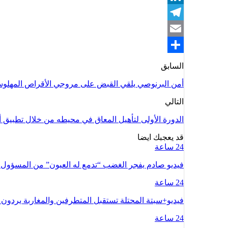
LinkedIn
Telegram
Email
Share
السابق
أمن البرنوصي يلقي القبض على مروجي الأقراص المهلو
التالي
الدورة الأولى لتأهيل المعاق في محيطه من خلال تطبيق 
قد يعجبك ايضا
24 ساعة
فيديو صادم يفجر الغضب “تدمع له العيون” من المسؤو
24 ساعة
فيديو+سبتة المحتلة تستقبل المتطرفين والمغاربة يردون 
24 ساعة