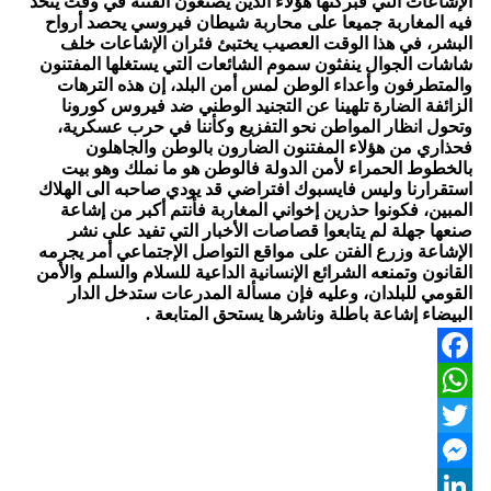
الإشاعات التي فبركتها هؤلاء الذين يصنعون الفتنة في وقت يتحد
فيه المغاربة جميعا على محاربة شيطان فيروسي يحصد أرواح
البشر، في هذا الوقت العصيب يختبئ فئران الإشاعات خلف
شاشات الجوال ينفثون سموم الشائعات التي يستغلها المفتنون
والمتطرفون وأعداء الوطن لمس أمن البلد، إن هذه الترهات
الزائفة الضارة تلهينا عن التجنيد الوطني ضد فيروس كورونا
وتحول انظار المواطن نحو التفزيع وكأننا في حرب عسكرية،
فحذاري من هؤلاء المفتنون الضارون بالوطن والجاهلون
بالخطوط الحمراء لأمن الدولة فالوطن هو ما نملك وهو بيت
استقرارنا وليس فايسبوك افتراضي قد يودي صاحبه الى الهلاك
المبين، فكونوا حذرين إخواني المغاربة فأنتم أكبر من إشاعة
صنعها جهلة لم يتابعوا قصاصات الأخبار التي تفيد على نشر
الإشاعة وزرع الفتن على مواقع التواصل الإجتماعي أمر يجرمه
القانون وتمنعه الشرائع الإنسانية الداعية للسلام والسلم والأمن
القومي للبلدان، وعليه فإن مسألة المدرعات ستدخل الدار
البيضاء إشاعة باطلة وناشرها يستحق المتابعة .
Facebook
WhatsApp
Twitter
Messenger