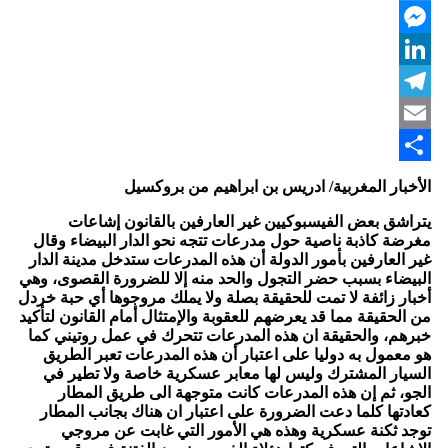
Twitter
Messenger
LinkedIn
Telegram
Email
Share
الأخبار المغربية/ ادريس بن ابراهيم من بروكسيل
يتراشق بعض الفيسبوكيين غير العارفين بالقانون إشاعات
مغرضة كاذبة ناصية حول مدرعات تتجه نحو الدار البيضاء وقال
غير العارفين بأمور الدولة أن هذه المدرعات ستدخل مدينة الدار
البيضاء بسبب حضر التجول والحد منه إلا للضرورة القصوى، وهي
أخبار زائفة لا تمت للحقيقة بصلة ولا يملك مروجوها أي حبة خردل
من الحقيقة مما قد يعرضهم للعقوبة والإمتثال أمام القانون لتأكيد
خبرهم، والحقيقة ان هذه المدرعات تتحرك في عمل روتيني كما
هو معمول به دوليا على اعتبار أن هذه المدرعات تعبر الطريق
السيار المشترك وليس لها معابر عسكرية خاصة ولا تطير في
الجو، ثم إن هذه المدرعات كانت متوجهة الى طريق المطار
كعادتها كلما دعت الضرورة على اعتبار ان هناك بجانب المطار
توجد ثكنة عسكرية وهذه هي الأمور التي غابت عن مروجي