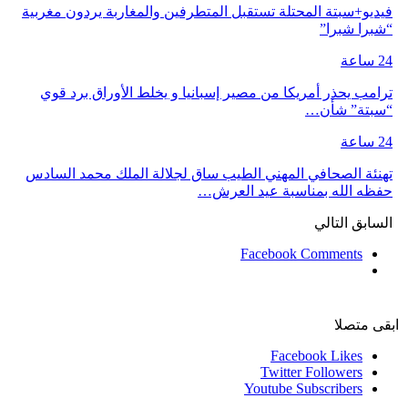
فيديو+سبتة المحتلة تستقبل المتطرفين والمغاربة يردون مغربية
“شبرا شبرا”
24 ساعة
ترامب يحذر أمريكا من مصير إسبانيا و يخلط الأوراق برد قوي
“سبتة” شأن…
24 ساعة
تهنئة الصحافي المهني الطيب ساق لجلالة الملك محمد السادس
حفظه الله بمناسبة عيد العرش…
السابق
التالي
Facebook Comments
ابقى متصلا
Facebook
Likes
Twitter
Followers
Youtube
Subscribers