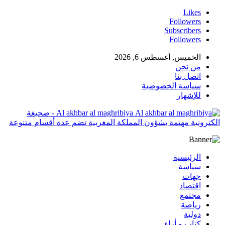
Likes
Followers
Subscribers
Followers
الخميس, أغسطس 6, 2026
من نحن
اتصل بنا
سياسة الخصوصية
للإشهار
Al akhbar al maghribiya - صحيغة
الكترونية مهتمة بشؤون المملكة المغربية تضم عدة أقسام متنوعة
الرئيسية
سياسة
جهات
اقتصاد
مجتمع
رياصة
دولية
كتاب و أراء