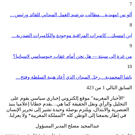
7
ألو س امهيدية…مطالب بترشيد العمل الميداني للقائد ورئيس…
8
ابن امسيك…كاميرات المراقبة موجودة والكاميرات الصدرية…
9
من غزة إلى سبتة — هل نحن أمام عقاب جيوسياسي لإسبانيا؟
10
باشا المحمدية…رجل الميدان الذي أعاد هيبة السلطة وفتح…
السابق
التالي
1 من 423
“الأخبار المغربية” موقع إلكتروني إخباري سياسي يقوم على
التحليل والرأي ونقل الحقيقة كما هي…يقدم خطابا إعلاميا ينبذ
العنصرية والابتذال، ويلتزم بوصلة وحيدة تشير إلى تحرير الإنسان
في إطار يجمعنا إلى الوطن كله *المملكة المغربية* ولا يعزلنا.
عبدالمجيد مصلح المدير المسؤول