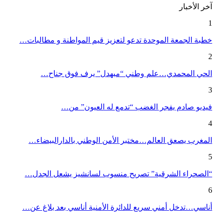
آخر الأخبار
1
خطبة الجمعة الموحدة تدعو لتعزيز قيم المواطنة و مطالبات…
2
الحي المحمدي…علم وطني “مبهدل” يرف فوق جناح…
3
فيديو صادم يفجر الغضب “تدمع له العيون” من…
4
المغرب يصعق العالم…مختبر الأمن الوطني بالدارالبيضاء…
5
“الصحراء الشرقية” تصريح منسوب لسانشيز يشعل الجدل…
6
أناسي…تدخل أمني سريع للدائرة الأمنية أناسي بعد بلاغ عن…