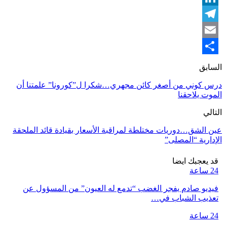
LinkedIn
Telegram
Email
Share
السابق
درس كوني من أصغر كائن مجهري…شكرا ل”كورونا” علمتنا أن
الموت يلاحقنا
التالي
عين الشق…دوريات مختلطة لمراقبة الأسعار بقيادة قائد الملحقة
الإدارية “المصلى”
قد يعجبك ايضا
24 ساعة
فيديو صادم يفجر الغضب “تدمع له العيون” من المسؤول عن
تعذيب الشباب في…
24 ساعة