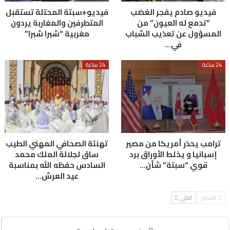
فيديو صادم يفجر الغضب
فيديو+سبتة المحتلة تستقبل
“تدمع له العيون” من
المتطرفين والمغاربة يردون
المسؤول عن تعذيب الشباب
مغربية “شبرا شبرا”
في…
24 ساعة
24 ساعة
ترامب يحذر أمريكا من مصير
تهنئة الصحافي المهني الطيب
إسبانيا و يخلط الأوراق برد
ساق لجلالة الملك محمد
قوي “سبتة” شأن…
السادس حفظه الله بمناسبة
عيد العرش…
السابق
التالي