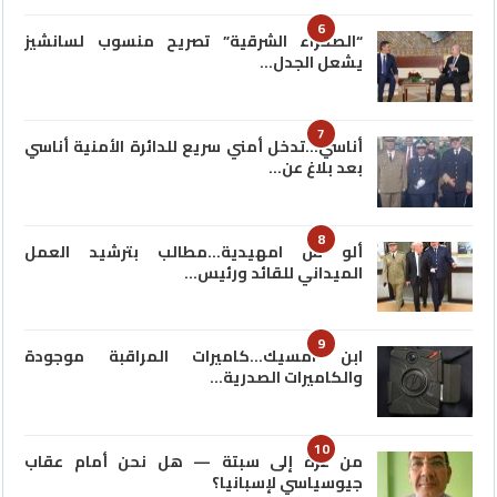
6
“الصحراء الشرقية” تصريح منسوب لسانشيز
يشعل الجدل…
7
أناسي…تدخل أمني سريع للدائرة الأمنية أناسي
بعد بلاغ عن…
8
ألو س امهيدية…مطالب بترشيد العمل
الميداني للقائد ورئيس…
9
ابن امسيك…كاميرات المراقبة موجودة
والكاميرات الصدرية…
10
من غزة إلى سبتة — هل نحن أمام عقاب
جيوسياسي لإسبانيا؟