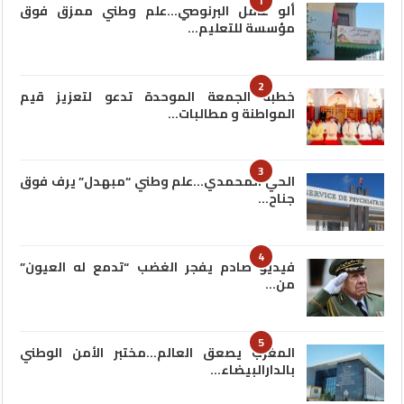
1
ألو عامل البرنوصي…علم وطني ممزق فوق
مؤسسة للتعليم…
2
خطبة الجمعة الموحدة تدعو لتعزيز قيم
المواطنة و مطالبات…
3
الحي المحمدي…علم وطني “مبهدل” يرف فوق
جناح…
4
فيديو صادم يفجر الغضب “تدمع له العيون”
من…
5
المغرب يصعق العالم…مختبر الأمن الوطني
بالدارالبيضاء…