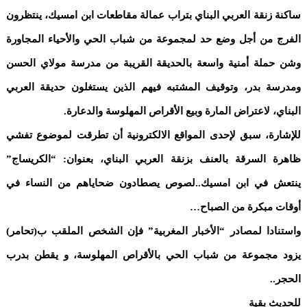
ساكنة زنقة العربي البناي بتراب عمالة مقاطعات ابن امسيك، ينتظرون
الفرج من أجل وضع حد لمجموعة من شباب الحي والأحياء المجاورة
وشن حملة أمنية واسعة بالحديقة القريبة من مدرسة مولاي الحسن
ومدرسة بدر، وتوقيف المشتبه فيهم الذين يستغلون حديقة العربي
البناي، لاعتراض المارة وبيع الأقراص المهلوسة والدعارة.
للإشارة، سبق لإحدى المواقع الالكترونية أن تطرقت لموضوع تفشي
ظاهرة السرقة بالعنف بزنقة العربي البناي، بعنوان: “الكريساج”
ينتعش في ابن امسيك..لصوص يصطادون ضحاياهم من النساء في
أوقات مبكرة من الصباح…
واستنادا لمصادر “الأخبار المغربية” فإن الشخص الملقب ب(تحامر)
يزود مجموعة من شباب الحي بالأقراص المهلوسة، و يقطن بدرب
الحجر..
للحديث بقية