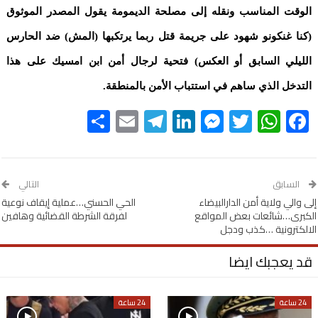
الوقت المناسب ونقله إلى مصلحة الديمومة يقول المصدر الموثوق
(كنا غنكونو شهود على جريمة قتل ربما يرتكبها (المش) ضد الحارس
الليلي السابق أو العكس) فتحية لرجال أمن ابن امسيك على هذا
التدخل الذي ساهم في استتباب الأمن بالمنطقة.
Share
Telegram
Email
LinkedIn
Messenger
WhatsApp
Twitter
Facebook
السابق
التالي
إلى والي ولاية أمن الدارالبيضاء
الحي الحسني…عملية إيقاف نوعية
الكبرى…شائعات بعض المواقع
لفرقة الشرطة القضائية وهافين
الالكترونية …كذب ودجل
قد يعجبك ايضا
24 ساعة
24 ساعة