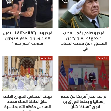
فيديو صادم يفجر الغضب
فيديو+سبتة المحتلة تستقبل
“تدمع له العيون” من
المتطرفين والمغاربة يردون
المسؤول عن تعذيب الشباب
مغربية “شبرا شبرا”
في…
24 ساعة
24 ساعة
ترامب يحذر أمريكا من مصير
تهنئة الصحافي المهني الطيب
إسبانيا و يخلط الأوراق برد
ساق لجلالة الملك محمد
قوي “سبتة” شأن…
السادس حفظه الله بمناسبة