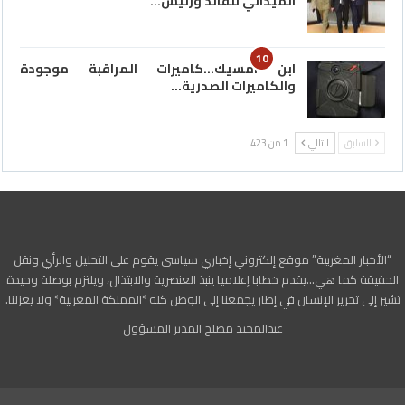
الميداني للقائد ورئيس…
10
ابن امسيك…كاميرات المراقبة موجودة
والكاميرات الصدرية…
السابق
التالي
1 من 423
“الأخبار المغربية” موقع إلكتروني إخباري سياسي يقوم على التحليل والرأي ونقل
الحقيقة كما هي…يقدم خطابا إعلاميا ينبذ العنصرية والابتذال، ويلتزم بوصلة وحيدة
تشير إلى تحرير الإنسان في إطار يجمعنا إلى الوطن كله *المملكة المغربية* ولا يعزلنا.
عبدالمجيد مصلح المدير المسؤول