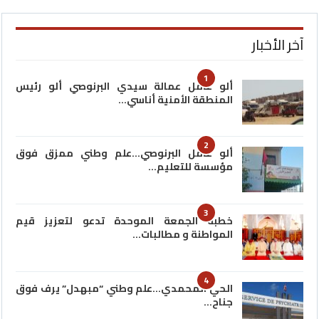
آخر الأخبار
1
ألو عامل عمالة سيدي البرنوصي ألو رئيس
المنطقة الأمنية أناسي…
2
ألو عامل البرنوصي…علم وطني ممزق فوق
مؤسسة للتعليم…
3
خطبة الجمعة الموحدة تدعو لتعزيز قيم
المواطنة و مطالبات…
4
الحي المحمدي…علم وطني “مبهدل” يرف فوق
جناح…