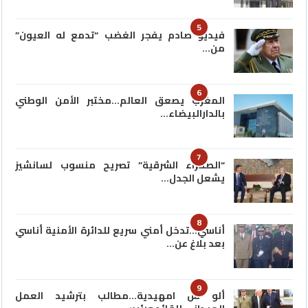
5
فيديو صادم يفجر الغضب “تدمع له العيون”
من…
6
المغرب يصعق العالم…مختبر الأمن الوطني
بالدارالبيضاء…
7
“الصحراء الشرقية” تصريح منسوب لسانشيز
يشعل الجدل…
8
أناسي…تدخل أمني سريع للدائرة الأمنية أناسي
بعد بلاغ عن…
9
ألو س امهيدية…مطالب بترشيد العمل