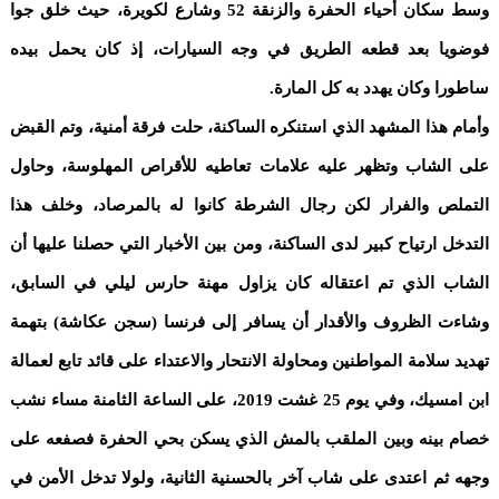
وسط سكان أحياء الحفرة والزنقة 52 وشارع لكويرة، حيث خلق جوا
فوضويا بعد قطعه الطريق في وجه السيارات، إذ كان يحمل بيده
ساطورا وكان يهدد به كل المارة.
وأمام هذا المشهد الذي استنكره الساكنة، حلت فرقة أمنية، وتم القبض
على الشاب وتظهر عليه علامات تعاطيه للأقراص المهلوسة، وحاول
التملص والفرار لكن رجال الشرطة كانوا له بالمرصاد، وخلف هذا
التدخل ارتياح كبير لدى الساكنة، ومن بين الأخبار التي حصلنا عليها أن
الشاب الذي تم اعتقاله كان يزاول مهنة حارس ليلي في السابق،
وشاءت الظروف والأقدار أن يسافر إلى فرنسا (سجن عكاشة) بتهمة
تهديد سلامة المواطنين ومحاولة الانتحار والاعتداء على قائد تابع لعمالة
ابن امسيك، وفي يوم 25 غشت 2019، على الساعة الثامنة مساء نشب
خصام بينه وبين الملقب بالمش الذي يسكن بحي الحفرة فصفعه على
وجهه ثم اعتدى على شاب آخر بالحسنية الثانية، ولولا تدخل الأمن في