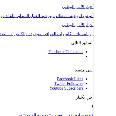
أخبار الأمن الوطني
ألو س امهيدية…مطالب بترشيد العمل الميداني للقائد ور
أخبار الأمن الوطني
ابن امسيك…كاميرات المراقبة موجودة والكاميرات ال
السابق
التالي
Facebook Comments
ابقى متصلا
Facebook
Likes
Twitter
Followers
Youtube
Subscribers
آخر الأخبار
1
فيديو صادم يفجر الغضب “تدمع له العيون” من…