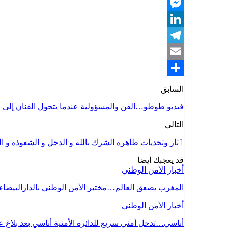
Twitter
Messenger
LinkedIn
Telegram
Email
Share
السابق
فيديو طوطو…الفن والمسؤولية عندما يتحول الفنان إلى 
التالي
ٱثار وتحديات ظاهرة الشرك بالله و الدجل و الشعوذة و ا
قد يعجبك ايضا
أخبار الأمن الوطني
المغرب يصعق العالم…مختبر الأمن الوطني بالدارالبيضاء
أخبار الأمن الوطني
أناسي…تدخل أمني سريع للدائرة الأمنية أناسي بعد بلاغ