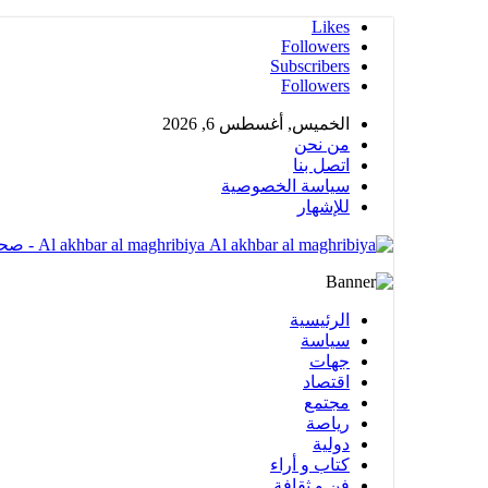
Likes
Followers
Subscribers
Followers
الخميس, أغسطس 6, 2026
من نحن
اتصل بنا
سياسة الخصوصية
للإشهار
Al akhbar al maghribiya - صحيغة الكترونية مهتمة بشؤون المملكة المغربية تضم عدة أقسام متنوعة
الرئيسية
سياسة
جهات
اقتصاد
مجتمع
رياصة
دولية
كتاب و أراء
فن و ثقافة