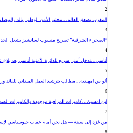
2
المغرب يصعق العالم…مختبر الأمن الوطني بالدارالبيضا
3
“الصحراء الشرقية” تصريح منسوب لسانشيز يشعل الج
4
أناسي…تدخل أمني سريع للدائرة الأمنية أناسي بعد بلاغ
5
ألو س امهيدية…مطالب بترشيد العمل الميداني للقائد و
6
ابن امسيك…كاميرات المراقبة موجودة والكاميرات الص
7
من غزة إلى سبتة — هل نحن أمام عقاب جيوسياسي لإسبا
8