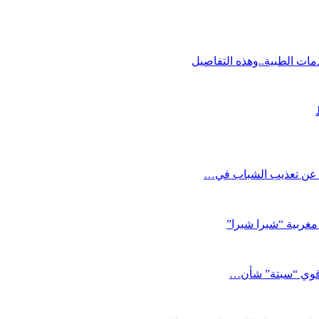
ت الطبية..وهذه التفاصيل
ل عن تعذيب الشباب في…
مغربية “شبرا شبرا”
د قوي “سبتة” شأن…