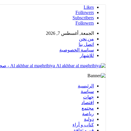
Likes
Followers
Subscribers
Followers
الجمعة, أغسطس 7, 2026
من نحن
اتصل بنا
سياسة الخصوصية
للإشهار
Al akhbar al maghribiya - صحيغة الكترونية مهتمة بشؤون المملكة المغربية تضم عدة أقسام متنوعة
الرئيسية
سياسة
جهات
اقتصاد
مجتمع
رياصة
دولية
كتاب و أراء
فن و ثقافة