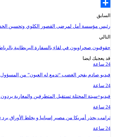
Email
Share
السابق
رئيس مؤسسة أمل لمرضى القصور الكلوي وتحسين الخدما
التالي
حقوقيون صحراويون في لقاء بالسفارة البريطانية بالرباط
قد يعجبك ايضا
24 ساعة
فيديو صادم يفجر الغضب “تدمع له العيون” من المسؤو
24 ساعة
فيديو+سبتة المحتلة تستقبل المتطرفين والمغاربة يردون 
24 ساعة
ترامب يحذر أمريكا من مصير إسبانيا و يخلط الأوراق بر
24 ساعة