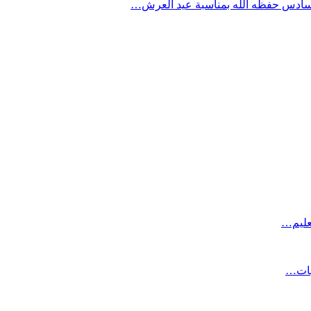
السادس حفظه الله بمناسبة عيد العرش…
عليم…
لبات…