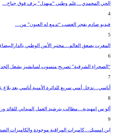
الحي المحمدي…علم وطني “مبهدل” يرف فوق جناح…
4
فيديو صادم يفجر الغضب “تدمع له العيون” من…
5
المغرب يصعق العالم…مختبر الأمن الوطني بالدارالبيضا
6
“الصحراء الشرقية” تصريح منسوب لسانشيز يشعل الج
7
أناسي…تدخل أمني سريع للدائرة الأمنية أناسي بعد بلاغ
8
ألو س امهيدية…مطالب بترشيد العمل الميداني للقائد و
9
ابن امسيك…كاميرات المراقبة موجودة والكاميرات الص