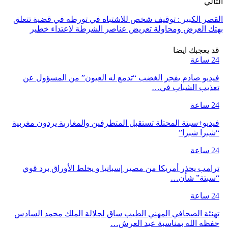
التالي
القصر الكبير : توقيف شخص للاشتباه في تورطه في قضية تتعلق
بهتك العرض ومحاولة تعريض عناصر الشرطة لاعتداء خطير
قد يعجبك ايضا
24 ساعة
فيديو صادم يفجر الغضب “تدمع له العيون” من المسؤول عن
تعذيب الشباب في…
24 ساعة
فيديو+سبتة المحتلة تستقبل المتطرفين والمغاربة يردون مغربية
“شبرا شبرا”
24 ساعة
ترامب يحذر أمريكا من مصير إسبانيا و يخلط الأوراق برد قوي
“سبتة” شأن…
24 ساعة
تهنئة الصحافي المهني الطيب ساق لجلالة الملك محمد السادس
حفظه الله بمناسبة عيد العرش…