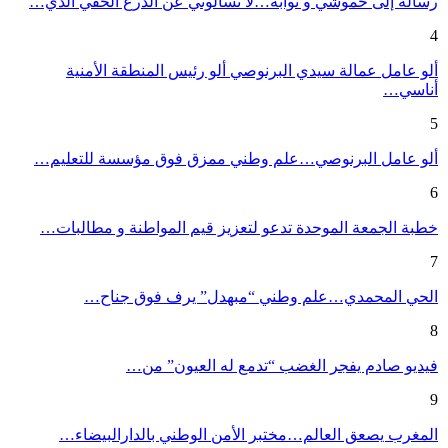
رسالة إلى حموشي و نوابه…لا تسألوني عن الدرع الخفي الذي…
4
ألو عامل عمالة سيدي البرنوصي ألو رئيس المنطقة الأمنية
أناسي…
5
ألو عامل البرنوصي…علم وطني ممزق فوق مؤسسة للتعليم…
6
خطبة الجمعة الموحدة تدعو لتعزيز قيم المواطنة و مطالبات…
7
الحي المحمدي…علم وطني “مبهدل” يرف فوق جناح…
8
فيديو صادم يفجر الغضب “تدمع له العيون” من…
9
المغرب يصعق العالم…مختبر الأمن الوطني بالدارالبيضاء…