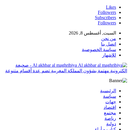
Likes
Followers
Subscribers
Followers
السبت, أغسطس 8, 2026
من نحن
اتصل بنا
سياسة الخصوصية
للإشهار
Al akhbar al maghribiya - صحيغة
الكترونية مهتمة بشؤون المملكة المغربية تضم عدة أقسام متنوعة
الرئيسية
سياسة
جهات
اقتصاد
مجتمع
رياصة
دولية
كتاب و أراء