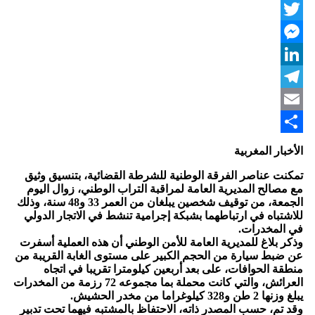
WhatsApp
Twitter
Messenger
LinkedIn
Telegram
Email
Share
الأخبار المغربية
تمكنت عناصر الفرقة الوطنية للشرطة القضائية، بتنسيق وثيق
مع مصالح المديرية العامة لمراقبة التراب الوطني، زوال اليوم
الجمعة، من توقيف شخصين يبلغان من العمر 33 و48 سنة، وذلك
للاشتباه في ارتباطهما بشبكة إجرامية تنشط في الاتجار الدولي
في المخدرات.
وذكر بلاغ للمديرية العامة للأمن الوطني أن هذه العملية أسفرت
عن ضبط سيارة من الحجم الكبير على مستوى الغابة القريبة من
منطقة الحوافات، على بعد أربعين كيلومترا تقريبا في اتجاه
العرائش، والتي كانت محملة بما مجموعه 72 رزمة من المخدرات
يبلغ وزنها 2 طن و328 كيلوغراما من مخدر الحشيش.
وقد تم، حسب المصدر ذاته، الاحتفاظ بالمشتبه فيهما تحت تدبير