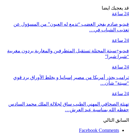
قد يعجبك ايضا
24 ساعة
فيديو صادم يفجر الغضب “تدمع له العيون” من المسؤول عن
تعذيب الشباب في…
24 ساعة
فيديو+سبتة المحتلة تستقبل المتطرفين والمغاربة يردون مغربية
“شبرا شبرا”
24 ساعة
ترامب يحذر أمريكا من مصير إسبانيا و يخلط الأوراق برد قوي
“سبتة” شأن…
24 ساعة
تهنئة الصحافي المهني الطيب ساق لجلالة الملك محمد السادس
حفظه الله بمناسبة عيد العرش…
السابق
التالي
Facebook Comments