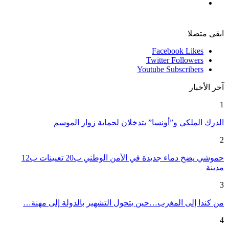
ابقى متصلا
Facebook
Likes
Twitter
Followers
Youtube
Subscribers
آخر الأخبار
1
الدرك الملكي و”أونسا” يتدخلان لحماية زوار الموسم
2
حموشي يضخ دماء جديدة في الأمن الوطني ب20 تعيينات ب12
مدينة
3
من كندا إلى المغرب…حين يتحول التشهير بالدولة إلى مهنة…
4