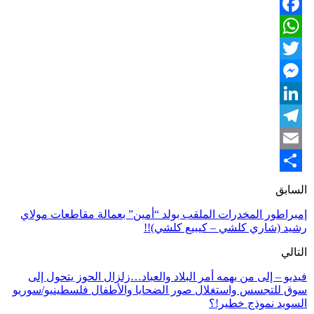
Facebook
WhatsApp
Twitter
Messenger
LinkedIn
Telegram
Email
Share
السابق
إمبراطور المخدرات الملقب بولد “أمين” بعمالة مقاطعات مولاي
رشيد (شاري كلشي – كيبيع كلشي)!!
التالي
فيديو – إلى من يهمه أمر البلاد والعباد…زلزال الحوز يتحول إلى
سوق للتجسس واستغلال صور الضحايا والأطفال فلسطينيو/سوريو
السويد نموذج خطير!؟