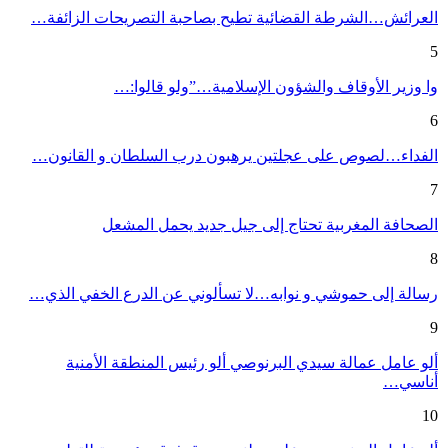
العرائش…الشرطة القضائية تطيح بصاحبة التصريحات الزائفة…
5
وا وزير الأوقاف والشؤون الإسلامية…”ولو قالوا:…
6
الفداء…لصوص على عجلتين يرهبون درب السلطان و القانون…
7
الصحافة المغربية تحتاج إلى جيل جديد يحمل المشعل
8
رسالة إلى حموشي و نوابه…لا تسألوني عن الدرع الخفي الذي…
9
ألو عامل عمالة سيدي البرنوصي ألو رئيس المنطقة الأمنية
أناسي…
10