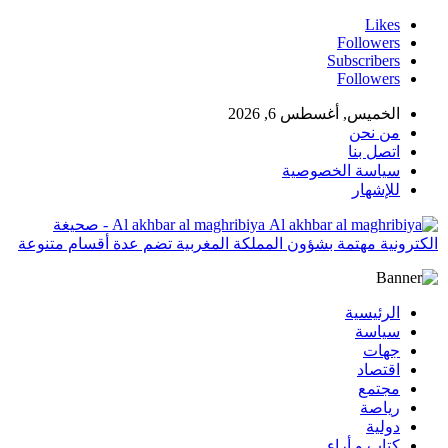
Likes
Followers
Subscribers
Followers
الخميس, أغسطس 6, 2026
من نحن
اتصل بنا
سياسة الخصوصية
للإشهار
Al akhbar al maghribiya - صحيغة
الكترونية مهتمة بشؤون المملكة المغربية تضم عدة أقسام متنوعة
الرئيسية
سياسة
جهات
اقتصاد
مجتمع
رياصة
دولية
كتاب و أراء