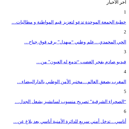
آخر الأخبار
1
خطبة الجمعة الموحدة تدعو لتعزيز قيم المواطنة و مطالبات…
2
الحي المحمدي…علم وطني “مبهدل” يرف فوق جناح…
3
فيديو صادم يفجر الغضب “تدمع له العيون” من…
4
المغرب يصعق العالم…مختبر الأمن الوطني بالدارالبيضاء…
5
“الصحراء الشرقية” تصريح منسوب لسانشيز يشعل الجدل…
6
أناسي…تدخل أمني سريع للدائرة الأمنية أناسي بعد بلاغ عن…