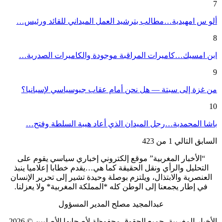
7
ألو س امهيدية…مطالب بترشيد العمل الميداني للقائد ورئيس…
8
ابن امسيك…كاميرات المراقبة موجودة والكاميرات الصدرية…
9
من غزة إلى سبتة — هل نحن أمام عقاب جيوسياسي لإسبانيا؟
10
باشا المحمدية…رجل الميدان الذي أعاد هيبة السلطة وفتح…
السابق
التالي
1 من 423
“الأخبار المغربية” موقع إلكتروني إخباري سياسي يقوم على
التحليل والرأي ونقل الحقيقة كما هي…يقدم خطابا إعلاميا ينبذ
العنصرية والابتذال، ويلتزم بوصلة وحيدة تشير إلى تحرير الإنسان
في إطار يجمعنا إلى الوطن كله *المملكة المغربية* ولا يعزلنا.
عبدالمجيد مصلح المدير المسؤول
الأخبار المغربية، جميع الحقوق محفوظة لأصحابها الأصليين © 2026