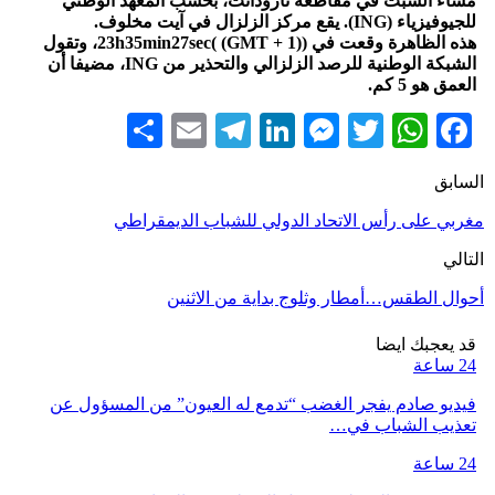
مساء السبت في مقاطعة تارودانت، بحسب المعهد الوطني
للجيوفيزياء (ING). يقع مركز الزلزال في آيت مخلوف.
هذه الظاهرة وقعت في (23h35min27sec( (GMT + 1)، وتقول
الشبكة الوطنية للرصد الزلزالي والتحذير من ING، مضيفا أن
العمق هو 5 كم.
Share
Telegram
Email
LinkedIn
Messenger
WhatsApp
Twitter
Facebook
السابق
مغربي على رأس الاتحاد الدولي للشباب الديمقراطي
التالي
أحوال الطقس…أمطار وثلوج بداية من الاثنين
قد يعجبك ايضا
24 ساعة
فيديو صادم يفجر الغضب “تدمع له العيون” من المسؤول عن
تعذيب الشباب في…
24 ساعة