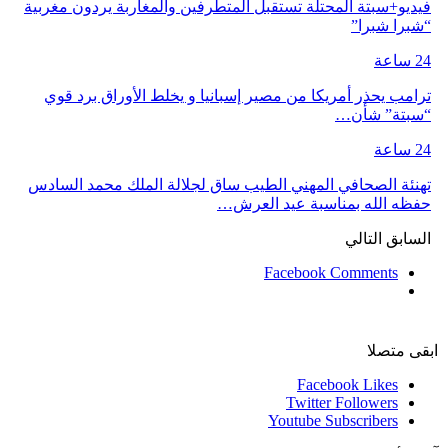
فيديو+سبتة المحتلة تستقبل المتطرفين والمغاربة يردون مغربية
“شبرا شبرا”
24 ساعة
ترامب يحذر أمريكا من مصير إسبانيا و يخلط الأوراق برد قوي
“سبتة” شأن…
24 ساعة
تهنئة الصحافي المهني الطيب ساق لجلالة الملك محمد السادس
حفظه الله بمناسبة عيد العرش…
السابق
التالي
Facebook Comments
ابقى متصلا
Facebook
Likes
Twitter
Followers
Youtube
Subscribers