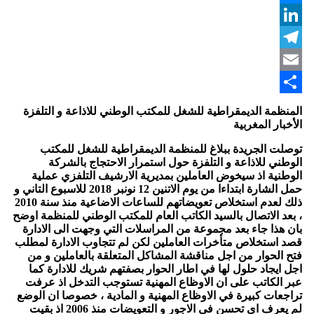
Messenger
LinkedIn
Telegram
Email
Share
المنظمة الديمقراطية للشغل للمكتب الوطني للاذاعة و التلفزة
الأخبار المغربية
توصلت الجريدة ببلاغ للمنظمة الديمقراطية للشغل للمكتب
الوطني للاذاعة و التلفزة حول استمرار الاحتجاج بالشركة
الوطنية اذ سيخوض العاملين بمديرية الارشيف التلفزي عملية
حمل الشارة ابتداءا من يوم الاتنين 12 نونبر 2018 للاسبوع التاني و
ذلك لعدم استخلاص تعويضاتهم للساعات الاضاعية منذ سنة 2010
، بعد الاتصال بالسيد الكاتب العام للمكتب الوطني للمنظمة اوضح
بان هذا جاء بعد مجموعة من المراسلات التي وجهت الى الادارة
قصد استخلاص متأخرات العاملين لكن لم تتجاوب الادارة لمطلب
فتح الحوار من اجل مناقشة المشاكل المتعلقة بالعاملين و من
اجل ايجاد حلول لها في اطار الحوار بصفتهم شريك للادارة كما
عبر الكاتب على ان الاوظاع المهنية تستوجب التدخل اذ عرفت
تراجعات كبيرة في الاوظاع المهنية و المادية ، خصوصا ان الوضع
لم يعرف اي تحسن في الاجور و التعويضات منذ 2006 اذ بقيت