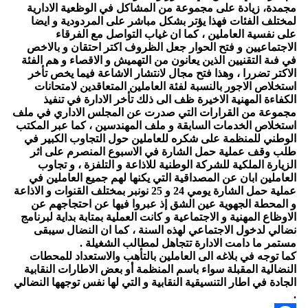
مجمدة، زيادة على مجموعة من المشاكل في الوظعية الادارية
لمختلف الفئات فهذا يؤتر بشكل مباشر على المردودية و ايضا
على نفسية العاملين ، كما ان غياب التواصل مع الفرقاء
الاجتماعيين و فتح الحوار جعل الظروف اكتر احتقان و بالاخص
في فىة التقنيين الذين يعانون من التهميش و الاقصاء و هم الفئة
الاكتر تضررا ، وهذا فتح مجال لانتشار الاشاعة فيما يخص تأخر
استخلاص الاجور بالنسبة لفئة العاملين المتعاقدين لامتحانات
الكفاءة المهنية الاخيرة ظف الى ذلك تأخر الادارة في تنفيذ
مجموعة من القرارات التي صدرت عن المجلس الاداري في ملف
استخلاص الخدمات السابقة و ملف المهندسين ، كما عبر المكتب
الوطني للمنظمة على شكره للعاملين حول التجاوب الكبير في
طلب وقف عملية حمل الشارة في الاسبوع المنصرم على اثر
الزيارة الملكية للشركة الوطنية للاذاعة و التلفزة ، و تجاوب
العاملين ابان عن المصداقية التي يكنها لهم جميع العاملين في
عملية حمل الشارة يومي 24 و 25 نونبر بمختلف القنوات و الاذاعة
و المحطة الجهوية عين الشق إذ عبروا فيها عن احتجاجهم عن
الاوظاع المهنية و الاجتماعية و كانت العملية بمتابة بداية لبرنامج
نضالي لدخول الاجتماعي لهذه السنة ، كما ان النضال سيبقى
مستمر ما دامت الادارة تتجاهل لمطالب الشغيلة .
كما توجه في بلاغه الى العاملين بالتأهب والاستعداد للمحطات
النضالية المقبلة سواء باسم المنظمة أو بعض الاطارات النقابية
الجادة في اطار التنسيقية النقابية و التي لها نفس توجهها النضالي
.