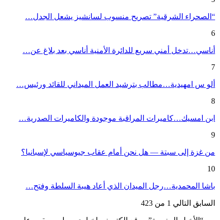
“الصحراء الشرقية” تصريح منسوب لسانشيز يشعل الجدل…
6
أناسي…تدخل أمني سريع للدائرة الأمنية أناسي بعد بلاغ عن…
7
ألو س امهيدية…مطالب بترشيد العمل الميداني للقائد ورئيس…
8
ابن امسيك…كاميرات المراقبة موجودة والكاميرات الصدرية…
9
من غزة إلى سبتة — هل نحن أمام عقاب جيوسياسي لإسبانيا؟
10
باشا المحمدية…رجل الميدان الذي أعاد هيبة السلطة وفتح…
السابق
التالي
1 من 423