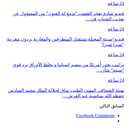
24 ساعة
فيديو صادم يفجر الغضب “تدمع له العيون” من المسؤول عن
تعذيب الشباب في…
24 ساعة
فيديو+سبتة المحتلة تستقبل المتطرفين والمغاربة يردون مغربية
“شبرا شبرا”
24 ساعة
ترامب يحذر أمريكا من مصير إسبانيا و يخلط الأوراق برد قوي
“سبتة” شأن…
24 ساعة
تهنئة الصحافي المهني الطيب ساق لجلالة الملك محمد السادس
حفظه الله بمناسبة عيد العرش…
السابق
التالي
Facebook Comments