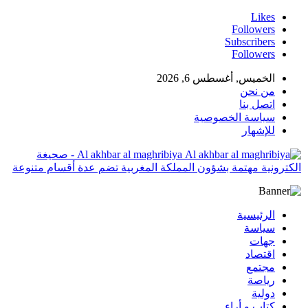
Likes
Followers
Subscribers
Followers
الخميس, أغسطس 6, 2026
من نحن
اتصل بنا
سياسة الخصوصية
للإشهار
Al akhbar al maghribiya - صحيغة
الكترونية مهتمة بشؤون المملكة المغربية تضم عدة أقسام متنوعة
الرئيسية
سياسة
جهات
اقتصاد
مجتمع
رياصة
دولية
كتاب و أراء