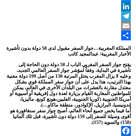
Messenger
LinkedIn
Telegram
Email
Share
المملكة المغربية…جواز السفر مقبول لدى 58 دولة بدون تأشيرة
الأخبار المغربية/ عبدالمجيد كاتب
يفتح جواز السفر المغربي الباب لـ 58 دولة دون الحاجة إلى
تأشيرة في البداية، وفقاً لمؤشر جواز السفر العالمي الجديد،
وعليه لا يزال المغرب يحتل المرتبة 138 من أصل 199 دولة معنية
بهذا الترتيب، هذا يدل على أن جواز سفر المملكة قوي بشكل
معتدل مقارنة بالعشرات من البلدان الأخرى في العالم، يمكن
للمواطنين المغاربة القيام بزيارة لعدة دول إفريقية أو آسيوية أو
أمريكا الجنوبية (كوريا الجنوبية، الفلبين،هونغ كونغ، ماليزيا،
إندونيسيا، البرازيل، الإكوادور، منطقة ماكاو…).
أما فيما يخص جميع أنحاء العالم، أصبح جواز سفر سنغافورة هو
أقوى وسيلة للسفر إلى 159 دولة دون تأشيرة، قبل تلك ألمانيا
(158) والسويد (157).