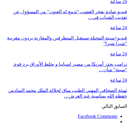
24 ساعة
فيديو صادم يفجر الغضب “تدمع له العيون” من المسؤول عن
تعذيب الشباب في…
24 ساعة
فيديو+سبتة المحتلة تستقبل المتطرفين والمغاربة يردون مغربية
“شبرا شبرا”
24 ساعة
ترامب يحذر أمريكا من مصير إسبانيا و يخلط الأوراق برد قوي
“سبتة” شأن…
24 ساعة
تهنئة الصحافي المهني الطيب ساق لجلالة الملك محمد السادس
حفظه الله بمناسبة عيد العرش…
السابق
التالي
Facebook Comments