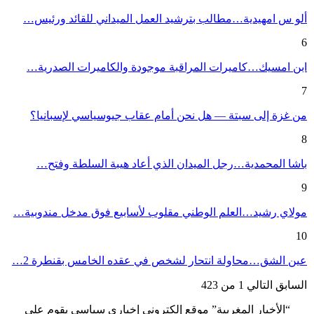
ألو س امهيدية…مطالب بترشيد العمل الميداني للقائد ورئيس…
6
ابن امسيك…كاميرات المراقبة موجودة والكاميرات الصدرية…
7
من غزة إلى سبتة — هل نحن أمام عقاب جيوسياسي لإسبانيا؟
8
باشا المحمدية…رجل الميدان الذي أعاد هيبة السلطة وفتح…
9
مولاي رشيد…العلم الوطني مقلوب لأسابيع فوق مدخل مندوبية…
10
عين الشق…محاولة انتحار لشخص في عقده الخامس بقنطرة 2…
السابق
التالي
1 من 423
“الأخبار المغربية” موقع إلكتروني إخباري سياسي يقوم على