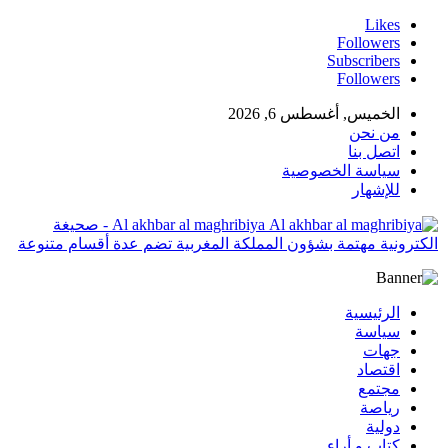
Likes
Followers
Subscribers
Followers
الخميس, أغسطس 6, 2026
من نحن
اتصل بنا
سياسة الخصوصية
للإشهار
Al akhbar al maghribiya - صحيغة
الكترونية مهتمة بشؤون المملكة المغربية تضم عدة أقسام متنوعة
الرئيسية
سياسة
جهات
اقتصاد
مجتمع
رياصة
دولية
كتاب و أراء