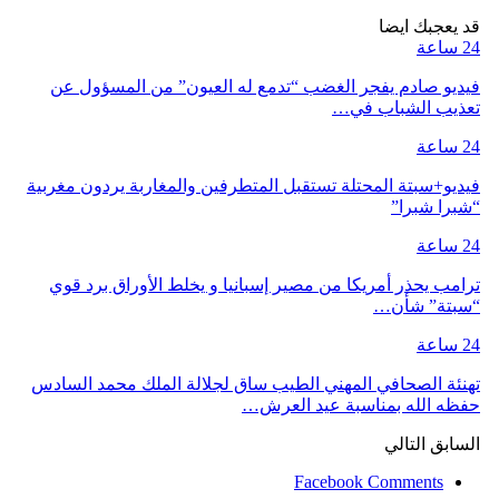
قد يعجبك ايضا
24 ساعة
فيديو صادم يفجر الغضب “تدمع له العيون” من المسؤول عن
تعذيب الشباب في…
24 ساعة
فيديو+سبتة المحتلة تستقبل المتطرفين والمغاربة يردون مغربية
“شبرا شبرا”
24 ساعة
ترامب يحذر أمريكا من مصير إسبانيا و يخلط الأوراق برد قوي
“سبتة” شأن…
24 ساعة
تهنئة الصحافي المهني الطيب ساق لجلالة الملك محمد السادس
حفظه الله بمناسبة عيد العرش…
السابق
التالي
Facebook Comments