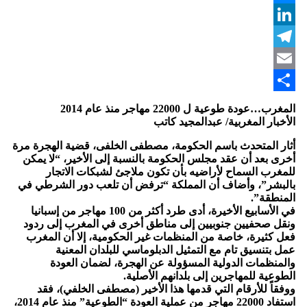
Messenger
LinkedIn
Telegram
Email
Share
المغرب…عودة طوعية ل 22000 مهاجر منذ عام 2014
الأخبار المغربية/ عبدالمجيد كاتب
أثار المتحدث باسم الحكومة، مصطفى الخلفى، قضية الهجرة مرة
أخرى بعد أن عقد مجلس الحكومة بالنسبة إلى الأخير، “لا يمكن
للمغرب السماح لأراضيه بأن تكون ملاجئ لشبكات الاتجار
بالبشر”، وأضاف أن المملكة “ترفض أن تلعب دور الشرطي في
المنطقة”.
في الأسابيع الأخيرة، أدى طرد أكثر من 100 مهاجر من إسبانيا
ونقل صحفيين جنوبيين إلى مناطق أخرى في المغرب إلى ردود
فعل كثيرة، خاصة من المنظمات غير الحكومية، إلا أن المغرب
عمل بتنسيق تام مع التمثيل الدبلوماسي للبلدان المعنية
والمنظمات الدولية المسؤولة عن الهجرة، لضمان العودة
الطوعية للمهاجرين إلى بلدانهم الأصلية.
ووفقاً للأرقام التي قدمها هذا الأخير (مصطفى الخلفي)، فقد
استفاد 22000 مهاجر من عملية العودة “الطوعية” منذ عام 2014،