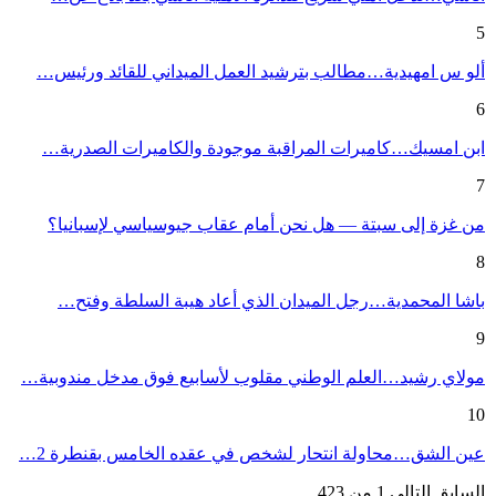
5
ألو س امهيدية…مطالب بترشيد العمل الميداني للقائد ورئيس…
6
ابن امسيك…كاميرات المراقبة موجودة والكاميرات الصدرية…
7
من غزة إلى سبتة — هل نحن أمام عقاب جيوسياسي لإسبانيا؟
8
باشا المحمدية…رجل الميدان الذي أعاد هيبة السلطة وفتح…
9
مولاي رشيد…العلم الوطني مقلوب لأسابيع فوق مدخل مندوبية…
10
عين الشق…محاولة انتحار لشخص في عقده الخامس بقنطرة 2…
السابق
التالي
1 من 423