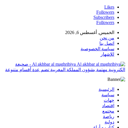
Likes
Followers
Subscribers
Followers
الخميس, أغسطس 6, 2026
من نحن
اتصل بنا
سياسة الخصوصية
للإشهار
Al akhbar al maghribiya - صحيغة
الكترونية مهتمة بشؤون المملكة المغربية تضم عدة أقسام متنوعة
الرئيسية
سياسة
جهات
اقتصاد
مجتمع
رياصة
دولية
كتاب و أراء