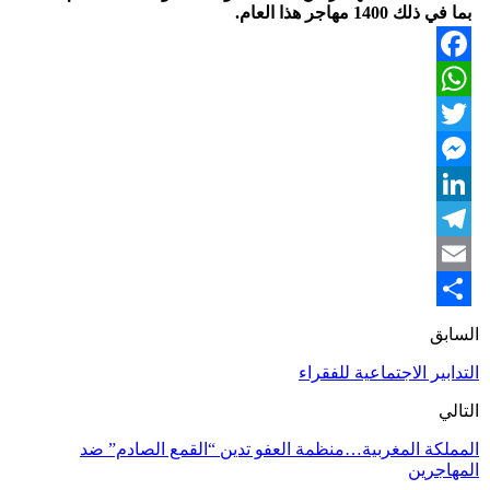
بما في ذلك 1400 مهاجر هذا العام.
Facebook
WhatsApp
Twitter
Messenger
LinkedIn
Telegram
Email
Share
السابق
التدابير الاجتماعية للفقراء
التالي
المملكة المغربية…منظمة العفو تدين “القمع الصادم” ضد
المهاجرين