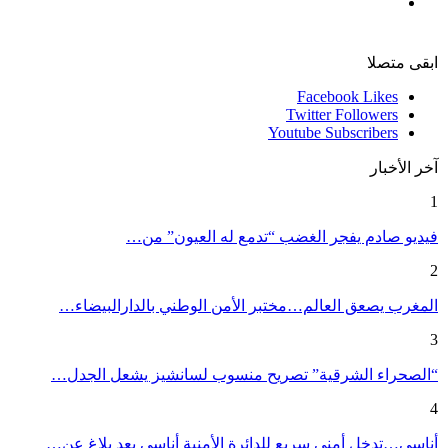
ابقى متصلا
Facebook
Likes
Twitter
Followers
Youtube
Subscribers
آخر الأخبار
1
فيديو صادم يفجر الغضب “تدمع له العيون” من…
2
المغرب يصعق العالم…مختبر الأمن الوطني بالدارالبيضاء…
3
“الصحراء الشرقية” تصريح منسوب لسانشيز يشعل الجدل…
4
أناسي…تدخل أمني سريع للدائرة الأمنية أناسي بعد بلاغ عن…