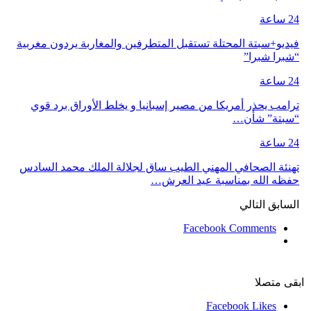
24 ساعة
فيديو+سبتة المحتلة تستقبل المتطرفين والمغاربة يردون مغربية
“شبرا شبرا”
24 ساعة
ترامب يحذر أمريكا من مصير إسبانيا و يخلط الأوراق برد قوي
“سبتة” شأن…
24 ساعة
تهنئة الصحافي المهني الطيب ساق لجلالة الملك محمد السادس
حفظه الله بمناسبة عيد العرش…
السابق
التالي
Facebook Comments
ابقى متصلا
Facebook
Likes