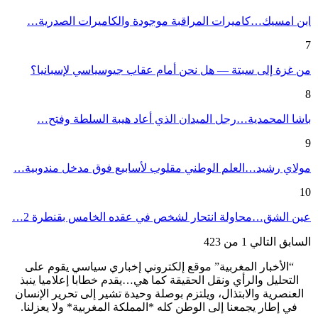
ابن امسيك…كاميرات المراقبة موجودة والكاميرات الصدرية…
7
من غزة إلى سبتة — هل نحن أمام عقاب جيوسياسي لإسبانيا؟
8
باشا المحمدية…رجل الميدان الذي أعاد هيبة السلطة وفتح…
9
مولاي رشيد…العلم الوطني مقلوب لأسابيع فوق مدخل مندوبية…
10
عين الشق…محاولة انتحار لشخص في عقده الخامس بقنطرة 2…
السابق
التالي
1 من 423
“الأخبار المغربية” موقع إلكتروني إخباري سياسي يقوم على
التحليل والرأي ونقل الحقيقة كما هي…يقدم خطابا إعلاميا ينبذ
العنصرية والابتذال، ويلتزم بوصلة وحيدة تشير إلى تحرير الإنسان
في إطار يجمعنا إلى الوطن كله *المملكة المغربية* ولا يعزلنا.