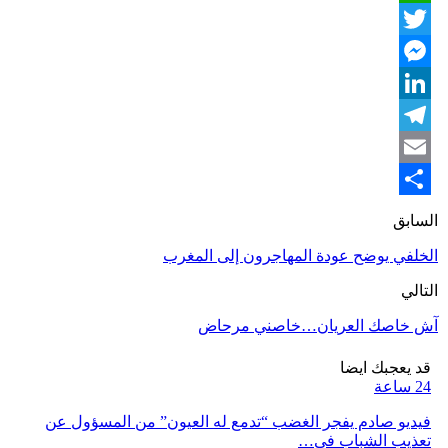
WhatsApp
Twitter
Messenger
LinkedIn
Telegram
Email
Share
السابق
الخلفي يوضح عودة المهاجرون إلى المغرب
التالي
آش خاصك العريان…خاصني مرحاض
قد يعجبك ايضا
24 ساعة
فيديو صادم يفجر الغضب “تدمع له العيون” من المسؤول عن
تعذيب الشباب في…