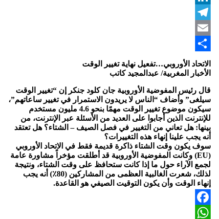
LinkedIn
Telegram
Email
Share
الاتحاد الأوروبي…تفعيل نهاية تغيير الوقت
الأخبار المغربية/ عبدالمجيد كاتب
قال رئيس المفوضية الأوروبية جان كلود جنكر إن “تغيير الوقت
سيلغى” وأضاف “الناس لا يريدون الاستمرار في تغيير ساعاتهم”،
سيكون موضوع تغيير الوقت مهمًا بنحو 4.6 مليون مستخدم
للإنترنت الذين أجابوا على العديد من الأسئلة عبر الإنترنت، من
بينها: هل تعاني من التغيير في فصل الصيف – الشتاء؟ هل تعتقد
أنه يجب علينا إنهاء هذه التغييرات؟
سوف يكون وقت الشتاء ذاكرة قديمة فقط في الاتحاد الأوروبي
(EU) وكانت المفوضية الأوروبية قد أطلقت مؤخراً مشاورة عامة
لجمع الآراء حول ما إذا كانت ستحافظ على وقت الشتاء، ونتيجة
لذلك، شعرت الغالبية العظمى من المشاركين (80٪) أنه يجب
إنهاء الوقت وأن يكون التوقيت الصيفي هو القاعدة.
Facebook