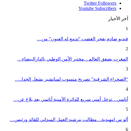
Twitter
Followers
Youtube
Subscribers
آخر الأخبار
1
فيديو صادم يفجر الغضب “تدمع له العيون” من…
2
المغرب يصعق العالم…مختبر الأمن الوطني بالدارالبيضاء…
3
“الصحراء الشرقية” تصريح منسوب لسانشيز يشعل الجدل…
4
أناسي…تدخل أمني سريع للدائرة الأمنية أناسي بعد بلاغ عن…
5
ألو س امهيدية…مطالب بترشيد العمل الميداني للقائد ورئيس…
6