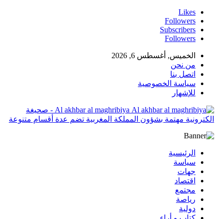
Likes
Followers
Subscribers
Followers
الخميس, أغسطس 6, 2026
من نحن
اتصل بنا
سياسة الخصوصية
للإشهار
Al akhbar al maghribiya - صحيغة
الكترونية مهتمة بشؤون المملكة المغربية تضم عدة أقسام متنوعة
الرئيسية
سياسة
جهات
اقتصاد
مجتمع
رياصة
دولية
كتاب و أراء