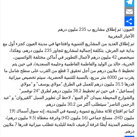
LinkedIn
Telegram
Email
العيون: تم إطلاق مشاريع ب 235 مليون درهم
Share
الأخبار المغربية
تم إطلاق العديد من المشاريع التنموية وافتتاحها في مدينة العيون كجزء أول مع
بداية عيد العرش، بتكلفة إجمالية لمشاريع تتجاوز 235 مليون درهم، وهكذا،
سيخصص 42 مليون درهم لأعمال التطوير في أماكن مختلفة (الواتسيين،
الحرية، خالد بن الوليد والفاطمة الفاطمية وحليمة السعدية)، في حين يتم
تخطيط 6 ملايين درهم من أجل تحقيق 3 قطع من القرب على سطح شامل ما
يقرب من 6000 متر مربع، بالنسبة للتنمية الحضرية، سيتم تخصيص ميزانية
قدرها 31.5 مليون درهم للعمل في الطرق “مولاي يوسف” و “مولاي
إسماعيل”، في حين تم تخطيط 38.2 مليون درهم لطرق “24 نوفمبر”
والشوارع المحيطة بميدان “أم السع”، لاحظ أن تطوير السبل “القيروان” و “عبد
الرحمن الناصر” سيتطلب أكثر من 30.2 مليون درهم.
كما تم افتتاح ثلاثة مشاريع تنموية رئيسية في المدينة، إنه سوق أسماك (19
مليون HD)، مسلخ جماعي (16 مليون HD) وغرفة مغطاة (9.5 مليون درهم)،
وستضم المدينة أيضًا غرفة أرشيف تابعة للبلدية تتطلب ميزانية قدرها 7 ملايين
درهم.