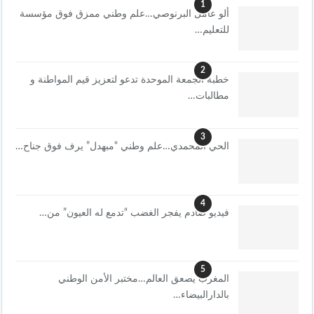
1
ألو عامل البرنوصي…علم وطني ممزق فوق مؤسسة
للتعليم…
2
خطبة الجمعة الموحدة تدعو لتعزيز قيم المواطنة و
مطالبات…
3
الحي المحمدي…علم وطني “مبهدل” يرف فوق جناح…
4
فيديو صادم يفجر الغضب “تدمع له العيون” من…
5
المغرب يصعق العالم…مختبر الأمن الوطني
بالدارالبيضاء…