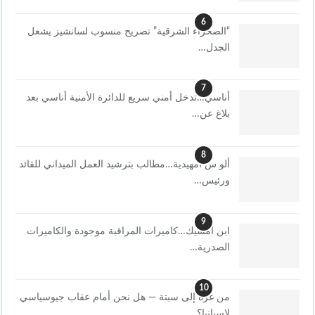
6
“الصحراء الشرقية” تصريح منسوب لسانشيز يشعل
الجدل…
7
أناسي…تدخل أمني سريع للدائرة الأمنية أناسي بعد
بلاغ عن…
8
ألو س امهيدية…مطالب بترشيد العمل الميداني للقائد
ورئيس…
9
ابن امسيك…كاميرات المراقبة موجودة والكاميرات
الصدرية…
10
من غزة إلى سبتة — هل نحن أمام عقاب جيوسياسي
لإسبانيا؟