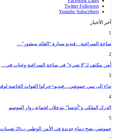
Facebook
Likes
Twitter
Followers
Youtube
Subscribers
آخر الأخبار
1
ساحة السراغنة…فيديو سيارة “القائد مبشور”…
2
أمن مكثف لـ”لا شيء” في ساحة السراغنة وغياب في…
3
نداء إلى سي حموشي…فيديو+حركوا القوات الخاصة لو
4
الدرك الملكي و”أونسا” يتدخلان لحماية زوار الموسم
5
حموشي يضخ دماء جديدة في الأمن الوطني ب20 تعيينات ب12 مدينة