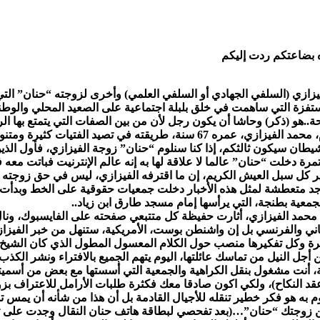
ه بضاعتكم ردت إليكم
يزازي (السلفي الجهادي أو السلفي العلمي) وأخرى لزوجته “حنان” ال
زة التي ساهمت في خلق بلبلة اجتماعية على الصعيد المحلي والوطني 
.هو (ذكر) وحاشا أن يكون رجل لأن من بين الصفات التي يتمتع بها الر
مؤمنا لأن المؤمن يخاف الله، ويحلل الحلال ويحرم الحرام، محمد الفيزازي، عمره
لشيطان سيكون ثالثكم، إذا كنا سنلوم “حنان” زوجة الفيزازي، فأول الذ
تمرة دخلت “حنان” عالما لا علاقة لها به إنه عالم الإنترنيت فباتت مع
وفير كل سبل العيش الكريم، إن ما اقترفه الفيزازي، ليس في حق زوجت
جد متعطشة لمثل هذه الأخبار دخلت جمعيات حقوقية على الخط وبدأت تس
معية بطنجة، التي يرأسها إمام مسجد طارق ابن زياد..
 الفيزازي، أثارت حفيظة كل متتبعي صفحته على الفايسبوك، ونال منهم
نس24، والعربية والإعلام الإسباني والفرنسي بل إن واشنطن بوست، الأمريكية، ستنهل 
رة وكل تفكيرها منصب حول الكلام المعسول المطول الذي كان الشيخ،
ل النيل من تماسك عائلتها، اليوم يتهم الجميع بالافتراء ونشر الكذب،
أنت مشغول بنقل الكراهية والجمعية التي أسستها مع بعض من أسميتهم 
(عقد النكاح)، ولكي اكون صادقا معك فكثرة طلبات الأرامل للاعتراف بز
وم به هو فكر خطير تنقله للأجيال القادمة بل أن هذا من شأنه أن يم
ن زوجتك “حنان”…(بعد تفحصي لبطاقة هاتف حنان النقال وجدت على تقن