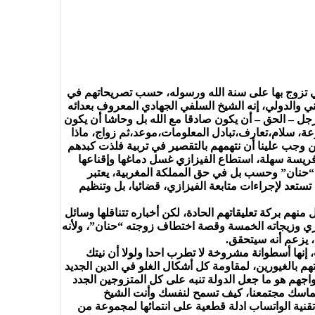
تي تزوج بها على سنة الله ورسوله، حسب تصريحاتهم في
والدولي، إنه الشيخ السلفي الجهادي المعروف بعدائه
جل – الحق – أن يكون صادقا مع الله بل وحاشا أن يكون
 67 سنة، طريقته في تصيد الفتيات كثيرة ومتنوعة، سلام،تعارف،تبادل المعلومات،موعد،ثم زواج، ماذا
ين وجب علينا أن نتهمهم بالتقصير في تربية فلذت كبدهم
ه فريسة سهلة، استطاع الفيزازي غسل دماغها وإقناعها
ه “حنان” وحسب بل في حق المملكة المغربية، يعتبر
تعد لإجراءات متابعة الفيزازي، قضائيا، بل وتنظيم
 بركة تعليقاتهم الحادة، لكن أخباره تتناقلها وسائل
من خبر الفيزازي وزيجاته الخمسة وقصة اختطاف زوجته “حنان”، ولأنه
 يزعم أنه سيتحقق.
 إنها أسطوانة مشروخة لا تطرب احدا ولولا أن نيتك
بالغيورين، لمقاومة كل أشكال الغلو في الدين الجديد
واجهم هو ما جعل الدولة تنبه على كل المتزوجين الجدد
س تماسك مجتمعنا، كيف تسمح لنفسك وأنت الشيخ
ية الواتساب ادلة قطعية على انتمائها لمجموعة من