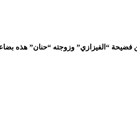
عن فضيحة “الفيزازي” وزوجته “حنان” هذه بضاع