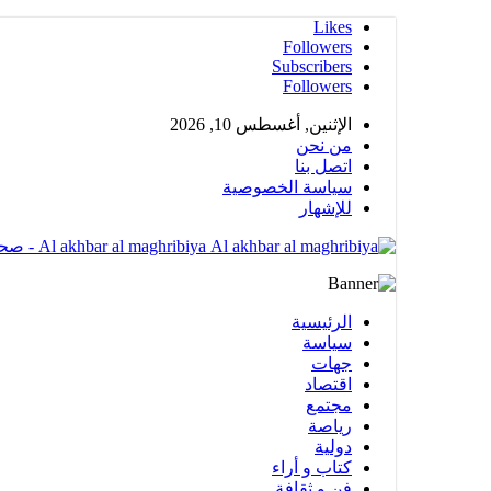
Likes
Followers
Subscribers
Followers
الإثنين, أغسطس 10, 2026
من نحن
اتصل بنا
سياسة الخصوصية
للإشهار
Al akhbar al maghribiya - صحيغة الكترونية مهتمة بشؤون المملكة المغربية تضم عدة أقسام متنوعة
الرئيسية
سياسة
جهات
اقتصاد
مجتمع
رياصة
دولية
كتاب و أراء
فن و ثقافة