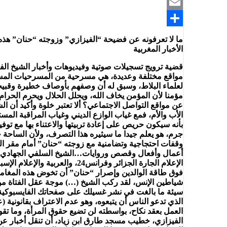
Telegram
Email
Share
ما لا تعرفونه عن فضيحة “الفيزازي” وزوجته “حنان” هذ
الأخبار المغربية
قضية ترويج تسجيلات صوتية وفيديوهات وأخبار الشيخ الف
مواقع مختلفة وعديدة، هي مسرحية من المسرحيات المستف
لعلماء البلاط، وسبق له أن وصفهم بأوصاف خطيرة وقبيحة.
عن مواقع التواصل الاجتماعي؟ ألا تعتبر خلوة وأكيد أن ا
الأب والأم، فمع غياب الوازع الديني وغياب المراقبة المس
بأنه سيكون حريص على إعادة تربيتها والاعتناء بها مع ت
جرم، هو يعلم جيدا ما سيثيره هذا التصرف، ولأن الساحة 
وقفات احتجاجية وتضامنية مع زوجته “حنان” أمام مقر الج
أعمال وأفعال وقصص وروايات…الشيخ السلفي الجهادي محمد
الإعلام الجارة الجزائر وفرا
فوق طاقة الوالدين وإصرار “حنان” أن تخوض هذه المغام
شياطين الإنس، لقد ركب الشيخ (…) موجة عقل الفتاة من أج
سيئة ما بالغت في نشر غسيلك على صفحاتك الفايسبوكية، 
الذي تدعو الناس أن يتبعوه، وهو عدم الاعتراف بقانونية 
العمل بعقد نكاح، بواسطته لن تضيع حقوق المرأة، وما تق
الفيزازي، خطيب مسجد طارق ابن زياد، أن تنقل أخبار ع