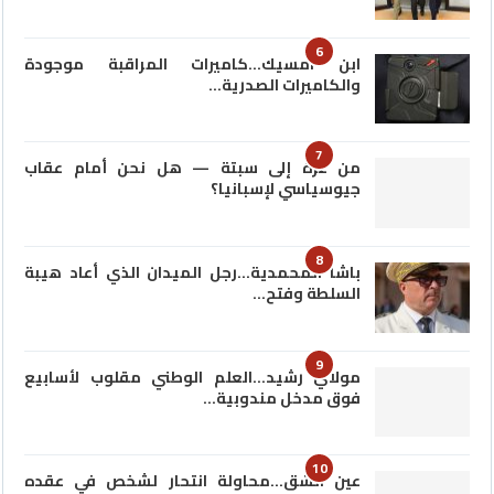
6
ابن امسيك…كاميرات المراقبة موجودة
والكاميرات الصدرية…
7
من غزة إلى سبتة — هل نحن أمام عقاب
جيوسياسي لإسبانيا؟
8
باشا المحمدية…رجل الميدان الذي أعاد هيبة
السلطة وفتح…
9
مولاي رشيد…العلم الوطني مقلوب لأسابيع
فوق مدخل مندوبية…
10
عين الشق…محاولة انتحار لشخص في عقده