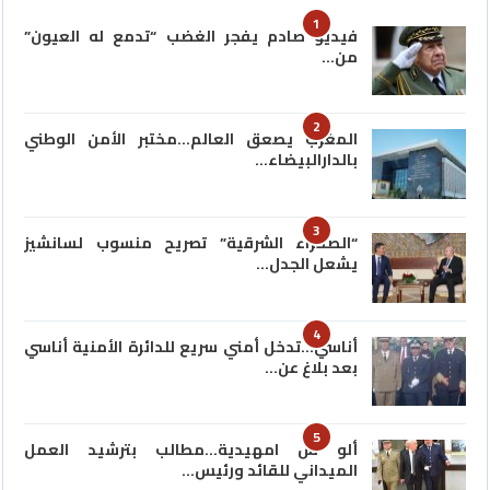
1
فيديو صادم يفجر الغضب “تدمع له العيون”
من…
2
المغرب يصعق العالم…مختبر الأمن الوطني
بالدارالبيضاء…
3
“الصحراء الشرقية” تصريح منسوب لسانشيز
يشعل الجدل…
4
أناسي…تدخل أمني سريع للدائرة الأمنية أناسي
بعد بلاغ عن…
5
ألو س امهيدية…مطالب بترشيد العمل
الميداني للقائد ورئيس…