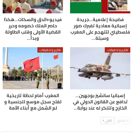
فضيحة إعلامية…جريدة
فيديو+الدق والسكات…هكذا
إسبانية معادية تفبرك صور
حاصر الملك خصومه وحرر
فلسطيني لتتهجم على المغرب
القضية الأولى وقلب الطاولة
وسبتة…
وبدأ…
تقارير و تحقيقات
تقارير و تحقيقات
إسبانيا سانشيز بوجهين…
المغرب أمام لحظة تاريخية
تدافع عن القانون الدولي في
لفتح سجل موسع للجنسية و
الخارج وتتنكر له عند بوابة…
لم الشمل مع أبناء الأمة
السابق
التالي