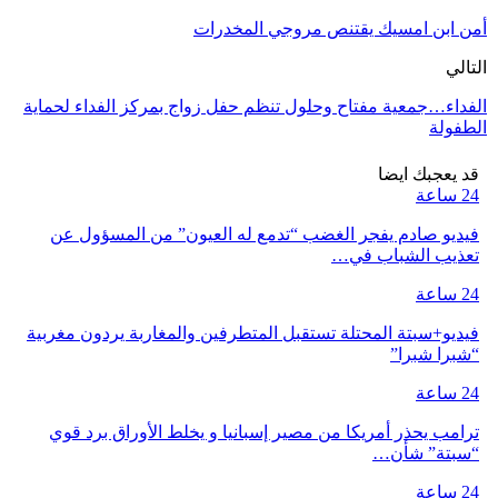
أمن ابن امسيك يقتنص مروجي المخدرات
التالي
الفداء…جمعية مفتاح وحلول تنظم حفل زواج بمركز الفداء لحماية
الطفولة
قد يعجبك ايضا
24 ساعة
فيديو صادم يفجر الغضب “تدمع له العيون” من المسؤول عن
تعذيب الشباب في…
24 ساعة
فيديو+سبتة المحتلة تستقبل المتطرفين والمغاربة يردون مغربية
“شبرا شبرا”
24 ساعة
ترامب يحذر أمريكا من مصير إسبانيا و يخلط الأوراق برد قوي
“سبتة” شأن…
24 ساعة