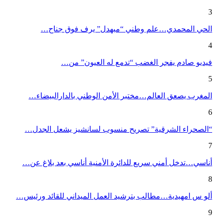
3
الحي المحمدي…علم وطني “مبهدل” يرف فوق جناح…
4
فيديو صادم يفجر الغضب “تدمع له العيون” من…
5
المغرب يصعق العالم…مختبر الأمن الوطني بالدارالبيضاء…
6
“الصحراء الشرقية” تصريح منسوب لسانشيز يشعل الجدل…
7
أناسي…تدخل أمني سريع للدائرة الأمنية أناسي بعد بلاغ عن…
8
ألو س امهيدية…مطالب بترشيد العمل الميداني للقائد ورئيس…
9