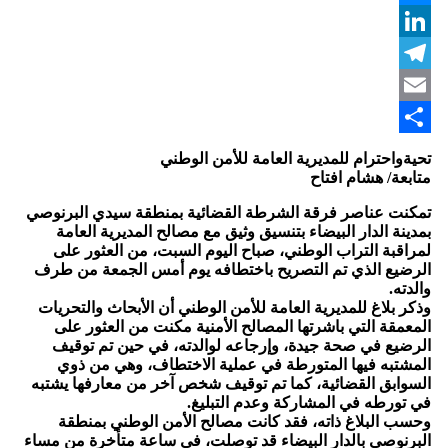
Messenger
LinkedIn
Telegram
Email
Share
تحيةواحترام للمديرية العامة للأمن الوطني
متابعة/ هشام افتاح
تمكنت عناصر فرقة الشرطة القضائية بمنطقة سيدي البرنوصي
بمدينة الدار البيضاء بتنسيق وثيق مع مصالح المديرية العامة
لمراقبة التراب الوطني، صباح اليوم السبت، من العثور على
الرضيع الذي تم التصريح باختطافه يوم أمس الجمعة من طرف
والدته.
وذكر بلاغ للمديرية العامة للأمن الوطني أن الأبحاث والتحريات
المعمقة التي باشرتها المصالح الأمنية مكنت من العثور على
الرضيع في صحة جيدة، وإرجاعه لوالدته، في حين تم توقيف
المشتبه فيها المتورطة في عملية الاختطاف، وهي من ذوي
السوابق القضائية، كما تم توقيف شخص آخر من معارفها يشتبه
في تورطه في المشاركة وعدم التبليغ.
وحسب البلاغ ذاته، فقد كانت مصالح الأمن الوطني بمنطقة
البرنوصي بالدار البيضاء قد توصلت، في ساعة متأخرة من مساء