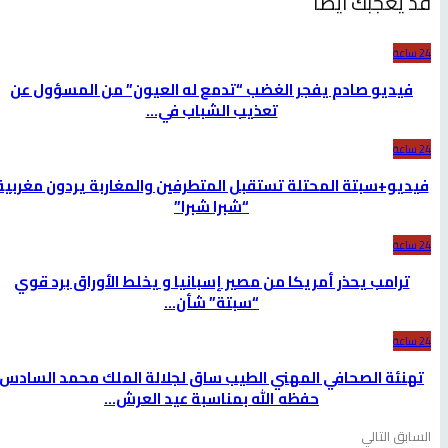
قد يعجبك ايضا
24 ساعة
فيديو صادم يفجر الغضب “تدمع له العيون” من المسؤول عن
تعذيب الشباب في…
24 ساعة
فيديو+سبتة المحتلة تستقبل المتطرفين والمغاربة يردون مغربية
“شبرا شبرا”
24 ساعة
ترامب يحذر أمريكا من مصير إسبانيا و يخلط الأوراق برد قوي
“سبتة” شأن…
24 ساعة
تهنئة الصحافي المهني الطيب ساق لجلالة الملك محمد السادس
حفظه الله بمناسبة عيد العرش…
السابق
التالي