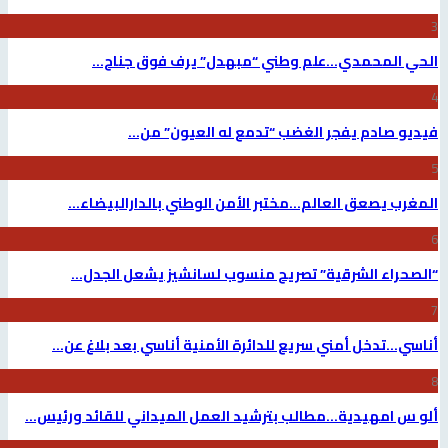
لحي المحمدي…علم وطني “مبهدل” يرف فوق جناح…
يديو صادم يفجر الغضب “تدمع له العيون” من…
لمغرب يصعق العالم…مختبر الأمن الوطني بالدارالبيضاء…
الصحراء الشرقية” تصريح منسوب لسانشيز يشعل الجدل…
ناسي…تدخل أمني سريع للدائرة الأمنية أناسي بعد بلاغ عن…
لو س امهيدية…مطالب بترشيد العمل الميداني للقائد ورئيس…