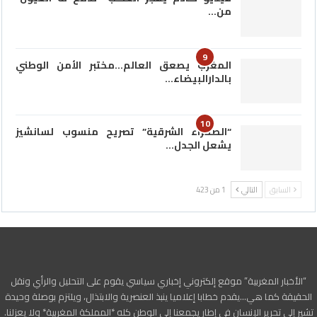
من…
9
المغرب يصعق العالم…مختبر الأمن الوطني
بالدارالبيضاء…
10
“الصحراء الشرقية” تصريح منسوب لسانشيز
يشعل الجدل…
السابق
التالي
1 من 423
“الأخبار المغربية” موقع إلكتروني إخباري سياسي يقوم على التحليل والرأي ونقل
الحقيقة كما هي…يقدم خطابا إعلاميا ينبذ العنصرية والابتذال، ويلتزم بوصلة وحيدة
تشير إلى تحرير الإنسان في إطار يجمعنا إلى الوطن كله *المملكة المغربية* ولا يعزلنا.