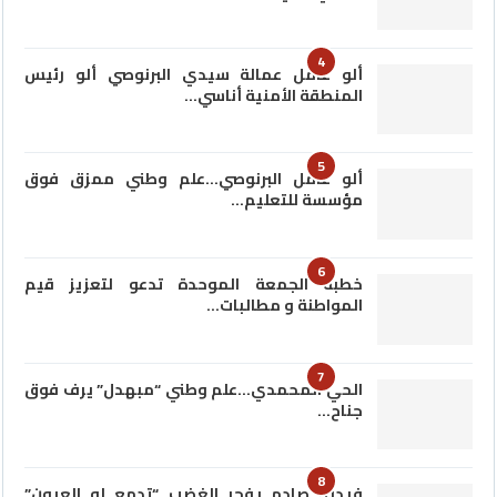
4
ألو عامل عمالة سيدي البرنوصي ألو رئيس
المنطقة الأمنية أناسي…
5
ألو عامل البرنوصي…علم وطني ممزق فوق
مؤسسة للتعليم…
6
خطبة الجمعة الموحدة تدعو لتعزيز قيم
المواطنة و مطالبات…
7
الحي المحمدي…علم وطني “مبهدل” يرف فوق
جناح…
8
فيديو صادم يفجر الغضب “تدمع له العيون”