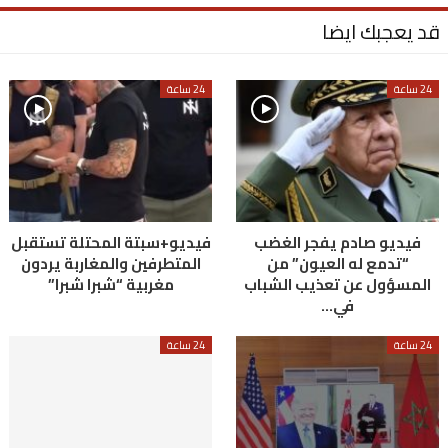
قد يعجبك ايضا
24 ساعة
24 ساعة
فيديو صادم يفجر الغضب
فيديو+سبتة المحتلة تستقبل
“تدمع له العيون” من
المتطرفين والمغاربة يردون
المسؤول عن تعذيب الشباب
مغربية “شبرا شبرا”
في…
24 ساعة
24 ساعة