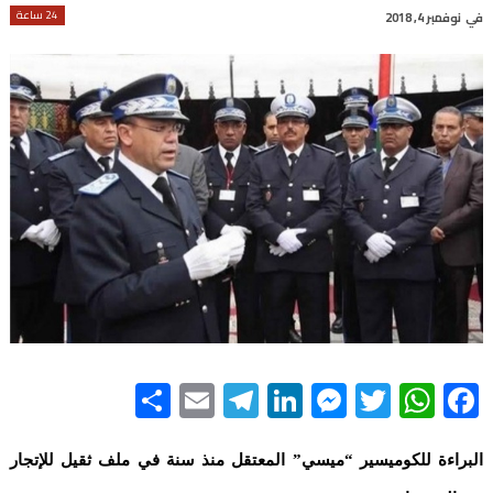
24 ساعة
في
نوفمبر 4, 2018
Share
Telegram
Email
LinkedIn
Messenger
WhatsApp
Twitter
Facebook
البراءة للكوميسير “ميسي” المعتقل منذ سنة في ملف ثقيل للإتجار