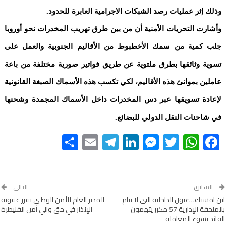
وذلك إثر عمليات رصد الشبكات الاجرامية العابرة للحدود.
وأشارت التحريات الأمنية أن من بين طرق تهريب المخدرات نحو أوروبا
جلب كمية من سمك الأخطبوط من الأقاليم الجنوبية والعمل على
تسوية وثائقها بطرق ملتوية عن طريق فواتير صورية مختلفة من باعة
عاملين بموانئ هذه الأقاليم، لكي تكسب هذه الأسماك الصبغة القانونية
لإعادة تسويقها عبر دس المخدرات داخل الأسماك المجمدة وشحنها
في شاحنات النقل الدولي للبضائع.
Share
Telegram
Email
LinkedIn
Messenger
WhatsApp
Twitter
Facebook
السابق
التالي
ابن امسيك…عيون الداخلية التي لا تنام
المدير العام للأمن الوطني يقرر عقوبة
بالملحقة الإدارية 57 مكرر يتهمون
الإنذار في حق والي أمن القنيطرة
القائد بسوء المعاملة