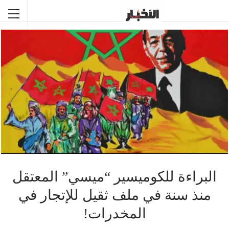
البراءة للكوميسير “ميسي” المعتقل
منذ سنة في ملف ثقيل للإتجار في
المخدرات!