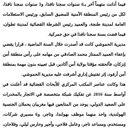
فيما أدانت متهماً آخر بـ6 سنوات سجنا نافذا، و3 سنوات سجنا نافذا،
لكل من رئيس المنطقة الأمنية للمضيق السابق، ورئيس الاستعلامات
العامة لمدينة طنجة، والعميد رئيس الشرطة القضائية لمدينة تطوان،
فيما قضت بسنة سجنا نافذا في حق جمركية.
مديرية الحموشي كانت قد أصدرت خلال السنة الماضية ، قرارا يقضي
بإعفاء العميد الممتاز محمد الصادقي من مهامه على رأس منطقة أمن
إنزكان، فألحقته مؤقتا بولاية أمن أكادير، قبل تعيينه بدون مهمة بمنطقة
أمن أرفود، إثر تفتيش إداري أشرفت عليه مديرية الحموشي.
هذا وكانت عناصر المكتب المركزي للأبحاث القضائية قد أعلنت في
أواسط سنة 2016 عن تفكيك شبكة متخصصة في الاتجار بالمخدرات
على الصعيد الدولي، يوجد من المتابعين فيها مغربيان يحملان الجنسية
الهولندية، واحد منهما موظف بهولندا، وتاجر، و6 مسيري شركات،
ومستخدم، ومساعد تاجر، وعامل فلاحي، وأجير وحارس ليلي، وفلاحان،