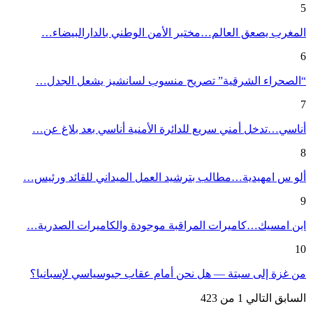
5
المغرب يصعق العالم…مختبر الأمن الوطني بالدارالبيضاء…
6
“الصحراء الشرقية” تصريح منسوب لسانشيز يشعل الجدل…
7
أناسي…تدخل أمني سريع للدائرة الأمنية أناسي بعد بلاغ عن…
8
ألو س امهيدية…مطالب بترشيد العمل الميداني للقائد ورئيس…
9
ابن امسيك…كاميرات المراقبة موجودة والكاميرات الصدرية…
10
من غزة إلى سبتة — هل نحن أمام عقاب جيوسياسي لإسبانيا؟
السابق
التالي
1 من 423