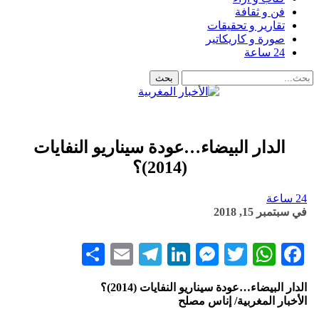
فن و ثقافة
تقارير و تحقيقات
صورة و كاريكاتير
24 ساعة
الدار البيضاء…عودة سيناريو النفايات
(2014)؟
24 ساعة
في
سبتمبر 15, 2018
Share
Telegram
Email
LinkedIn
Messenger
WhatsApp
Twitter
Facebook
الدار البيضاء…عودة سيناريو النفايات (2014)؟
الأخبار المغربية/ إناس مصلح