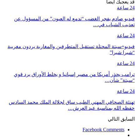
قد يعجبك ايضا
24 ساعة
فيديو صادم يفجر الغضب “تدمع له العيون” من المسؤول عن
تعذيب الشباب في…
24 ساعة
فيديو+سبتة المحتلة تستقبل المتطرفين والمغاربة يردون مغربية
“شبرا شبرا”
24 ساعة
ترامب يحذر أمريكا من مصير إسبانيا و يخلط الأوراق برد قوي
“سبتة” شأن…
24 ساعة
تهنئة الصحافي المهني الطيب ساق لجلالة الملك محمد السادس
حفظه الله بمناسبة عيد العرش…
السابق
التالي
Facebook Comments