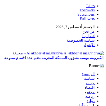
Likes
Followers
Subscribers
Followers
الجمعة, أغسطس 7, 2026
من نحن
اتصل بنا
سياسة الخصوصية
للإشهار
Al akhbar al maghribiya - صحيغة
الكترونية مهتمة بشؤون المملكة المغربية تضم عدة أقسام متنوعة
الرئيسية
سياسة
جهات
اقتصاد
مجتمع
رياصة
دولية
كتاب و أراء