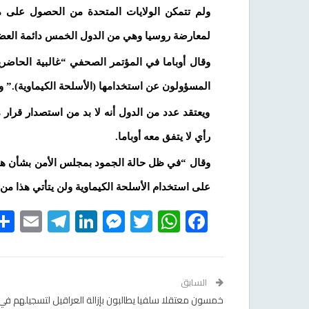
ولم تتمكن الولايات المتحدة من الحصول على
لمعارضة روسيا وهي من الدول الخمس دائمة العضوي
وقال أوباما في المؤتمر الصحفي “غالبية الحاضرين
المسؤولون عن استخدامها (الأسلحة الكيماوية).” و
ويعتقد عدد من الدول أنه لا بد من استصدار قرا
رأي لا يتفق معه أوباما.
وقال “في ظل حالة الجمود بمجلس الأمن بشأن هذا
على استخدام الأسلحة الكيماوية ولن يتأتي هذا م
egram
il
LinkedIn
Messenger
WhatsApp
Twitter
Facebook
السابق
خمسون معتقلا سلفيا يطالبون بإزالة العراقيل لتسجيلهم ف