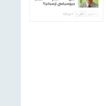
جيوسياسي لإسبانيا؟
السابق
التالي
1 من 423