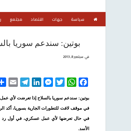
سياسة
جهات
اقتصاد
مجتمع
ر
بوتين: سندعم سوريا با
في
سبتمبر 8, 2013
egram
il
LinkedIn
Messenger
WhatsApp
Twitter
Facebook
بوتين: سندعم سوريا بالسلاح إذا تعرضت لأي عم
في موقف لافت للتطورات الجارية بسوريا، أكد الر
في حال تعرضها لأي عمل عسكري، في أول رد صر
الأسد.