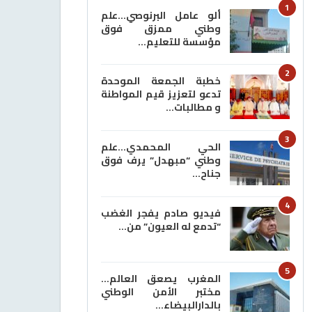
1
ألو عامل البرنوصي…علم
وطني ممزق فوق
مؤسسة للتعليم…
2
خطبة الجمعة الموحدة
تدعو لتعزيز قيم المواطنة
و مطالبات…
3
الحي المحمدي…علم
وطني “مبهدل” يرف فوق
جناح…
4
فيديو صادم يفجر الغضب
“تدمع له العيون” من…
5
المغرب يصعق العالم…
مختبر الأمن الوطني
بالدارالبيضاء…