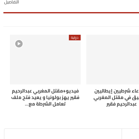
التفاصيل
دولية
اء شرطيين إيطاليين
فيديو+مقتل المغربي عبدالرحيم
يق في مقتل المغربي
فقير يهز بولونيا و يعيد فتح ملف
عبدالرحيم فقير
تعامل الشرطة مع…