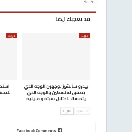
الماستر
قد يعجبك ايضا
دولية
دولية
بيدرو سانشيز بوجهين الوجه الذي
استدع
يصفق لفلسطين والوجه الذي
للتحق
يتمسك باحتلال سبتة و مليلية
السابق
التالي
Facebook Comments