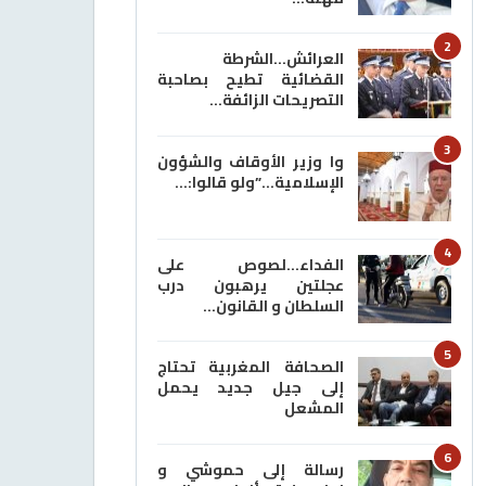
2
العرائش…الشرطة
القضائية تطيح بصاحبة
التصريحات الزائفة…
3
وا وزير الأوقاف والشؤون
الإسلامية…”ولو قالوا:…
4
الفداء…لصوص على
عجلتين يرهبون درب
السلطان و القانون…
5
الصحافة المغربية تحتاج
إلى جيل جديد يحمل
المشعل
6
رسالة إلى حموشي و