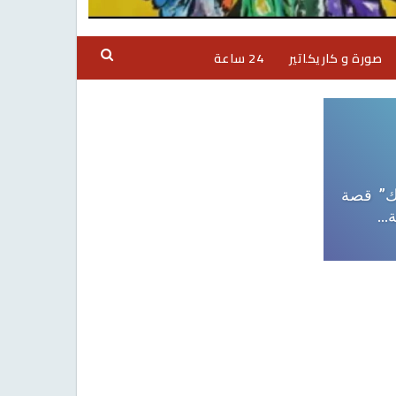
صورة و كاريكاتير
24 ساعة
ك” قصة
ة…