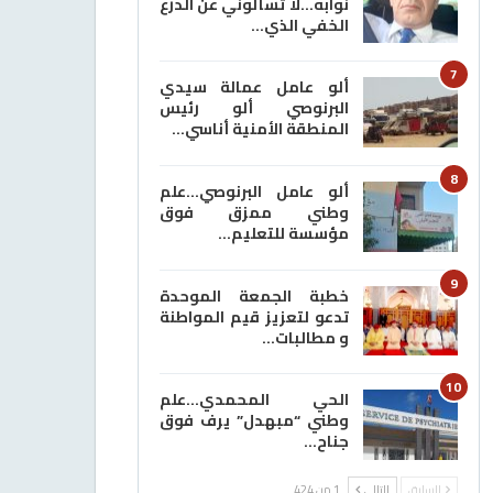
نوابه…لا تسألوني عن الدرع
الخفي الذي…
7
ألو عامل عمالة سيدي
البرنوصي ألو رئيس
المنطقة الأمنية أناسي…
8
ألو عامل البرنوصي…علم
وطني ممزق فوق
مؤسسة للتعليم…
9
خطبة الجمعة الموحدة
تدعو لتعزيز قيم المواطنة
و مطالبات…
10
الحي المحمدي…علم
وطني “مبهدل” يرف فوق
جناح…
السابق
التالي
1 من 424