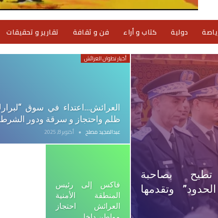
ياصة
دولية
كتاب و أراء
فن و ثقافة
تقارير و تحقيقات
أخبار تطوان العرائش
العرائش…اعتداء في سوق “لبرار
ظلم واحتجاز و سرقة ودور الشرط
عبدالمجيد مصلح
أكتوبر 8, 2025
 تطيح بصاحبة
فاكس إلى رئيس
لحدود” وتقدمها
المنطقة الأمنية
العرائش احتجاز
مواطن داخل…