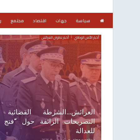
سياسة
جهات
اقتصاد
مجتمع
ر
أخبار الأمن الوطني
أخبار تطوان العرائش
العرائش…الشرطة القضائية
التصريحات الزائفة حول “فتح ا
للعدالة
عبدالمجيد مصلح
أغسطس 8, 2026