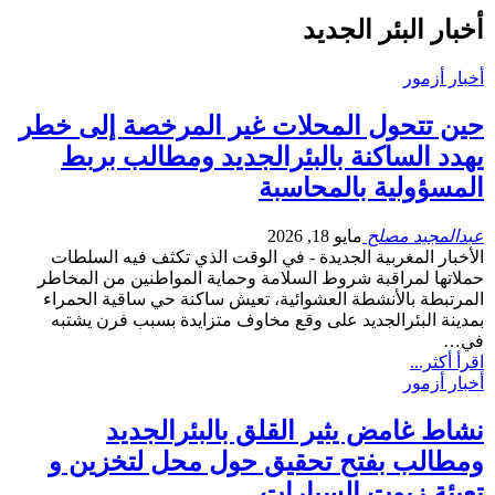
أخبار البئر الجديد
أخبار أزمور
حين تتحول المحلات غير المرخصة إلى خطر
يهدد الساكنة بالبئرالجديد ومطالب بربط
المسؤولية بالمحاسبة
عبدالمجيد مصلح
مايو 18, 2026
الأخبار المغربية الجديدة - في الوقت الذي تكثف فيه السلطات
حملاتها لمراقبة شروط السلامة وحماية المواطنين من المخاطر
المرتبطة بالأنشطة العشوائية، تعيش ساكنة حي ساقية الحمراء
بمدينة البئرالجديد على وقع مخاوف متزايدة بسبب فرن يشتبه
في…
اقرأ أكثر...
أخبار أزمور
نشاط غامض يثير القلق بالبئرالجديد
ومطالب بفتح تحقيق حول محل لتخزين و
تعبئة زيوت السيارات