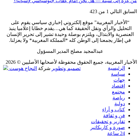
من غزة إلى سبتة — هل نحن أمام عقاب جيوسياسي لإسبانيا؟
السابق
التالي
1 من 423
“الأخبار المغربية” موقع إلكتروني إخباري سياسي يقوم على
التحليل والرأي ونقل الحقيقة كما هي…يقدم خطابا إعلاميا ينبذ
العنصرية والابتذال، ويلتزم بوصلة وحيدة تشير إلى تحرير الإنسان
في إطار يجمعنا إلى الوطن كله *المملكة المغربية* ولا يعزلنا.
عبدالمجيد مصلح المدير المسؤول
الأخبار المغربية، جميع الحقوق محفوظة لأصحابها الأصليين © 2026
الرئيسية
تصميم وتطوير
شركة
النجاح هوست
سياسة
جهات
اقتصاد
مجتمع
رياصة
دولية
كتاب و أراء
فن و ثقافة
تقارير و تحقيقات
صورة و كاريكاتير
24 ساعة