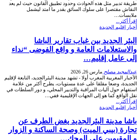
طريقة تدبير مثل هذه الحوادث وحدود تطبيق القانون حيث لم يعد
النقاش مقتصرا على سلوك السائق بقدر ما امتد ليشمل
ملابسات…
اقرأ أكثر...
أخبار إقليم الجديدة
البئر الجديد بين غياب تقارير الباشا
والاستعلامات العامة و واقع الفوضى “نداء
إلى عامل إقليم…
عبدالمجيد مصلح
مارس 26, 2026
الأخبار المغربية المغرب أولا - تشهد مدينة البئرالجديد، التابعة لإقليم
الجديدة، وضعا مقلقا على عدة مستويات، يطرح أكثر من علامة
استفهام حول آليات المراقبة والتدبير المحلي، و دور السلطات في
نقل الواقع كما هو إلى الجهات الإقليمية ففي…
اقرأ أكثر...
أخبار إقليم الجديدة
باشا مدينة البئرالجديد يغض الطرف عن
تجارة (بيبي الميت) وصحة الساكنة و الزوار
و المقيمين على المحك…