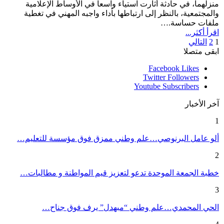
منزلهما، في حادثة أثارت استياء واسعا في الأوساط الإعلامية
والمجتمعية، بالنظر إلى ارتباطها بأداء واجبه المهني في تغطية
ملفات حساسة.…
اقرأ أكثر...
1
2
التالي
ابقى متصلا
Facebook
Likes
Twitter
Followers
Youtube
Subscribers
آخر الأخبار
1
ألو عامل البرنوصي…علم وطني ممزق فوق مؤسسة للتعليم…
2
خطبة الجمعة الموحدة تدعو لتعزيز قيم المواطنة و مطالبات…
3
الحي المحمدي…علم وطني “مبهدل” يرف فوق جناح…