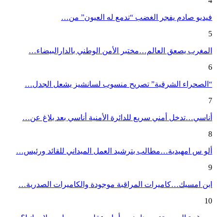
4
فيديو صادم يفجر الغضب “تدمع له العيون” من…
5
المغرب يصعق العالم…مختبر الأمن الوطني بالدارالبيضاء…
6
“الصحراء الشرقية” تصريح منسوب لسانشيز يشعل الجدل…
7
أناسي…تدخل أمني سريع للدائرة الأمنية أناسي بعد بلاغ عن…
8
ألو س امهيدية…مطالب بترشيد العمل الميداني للقائد ورئيس…
9
ابن امسيك…كاميرات المراقبة موجودة والكاميرات الصدرية…
10