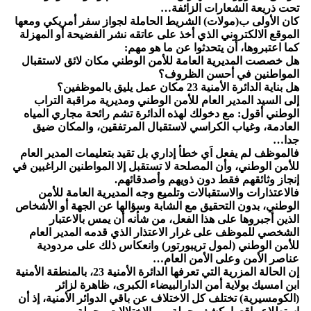
تحت ذريعة الشعارات الزائفة…
كان الأولى ب(مولات) الشريط الحاملة لجواز سفر أمريكي ومعها
الموقع الالكتروني الذي أخذ على عاتقه نشر الفضيحة أو المهزلة
كما اعتبروها، أن يتحدثوا عن ما هو مهم:
هل خصصت المديرية العامة للأمن الوطني مكان لائق لاستقبال
المواطنين في أحسن الظروف؟
هل بناية الدائرة الأمنية 23 مكان عمل يليق بالموظفين؟
إلى السيد المدير العام للأمن الوطني ومديرية مراقبة التراب
الوطني أقول: مع دخولك لهذه الدائرة تشم رائحة مجاري المياه
العادمة، وغياب الكراسي لاستقبال المرتفقين، والمكان ضيق
جدا…
فالموظف لم يفعل اَي خطأ إداري بل تقيد بتعليمات المدير العام
للأمن الوطني، وأن المصلحة لا تستقبل إلا المواطنين الراغبين في
إنجاز وثائقهم فقط دون ذويهم وأصدقائهم.
فالاعتذارات والاستقبالات وتلميع وجه المديرية العامة للأمن
الوطني، بدون التحقيق مع الشابة وسؤالها عن الجهة أو الأشخاص
الذين أجبروها على هذا الفعل، من شأنه أن يمس بالاعتبار
الشخصي للموظف على غرار الاعتذار الذي قدمه المدير العام
للأمن الوطني (لمول تريبورتور) وانعكاس ذلك على مردودية
عناصر الأمن وعلى الأمن العام…
إن الحالة المزرية التي تعرفها الدائرة الأمنية 23، بالمنطقة الأمنية
ابن امسيك بولاية أمن الدارالبيضاء الكبرى، ظاهرة لزائر
(الكومسيرية) تختلف كل الاختلاف عن باقي الدوائر الأمنية، إذ أن