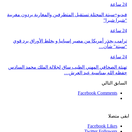
24 ساعة
فيديو+سبتة المحتلة تستقبل المتطرفين والمغاربة يردون مغربية
“شبرا شبرا”
24 ساعة
ترامب يحذر أمريكا من مصير إسبانيا و يخلط الأوراق برد قوي
“سبتة” شأن…
24 ساعة
تهنئة الصحافي المهني الطيب ساق لجلالة الملك محمد السادس
حفظه الله بمناسبة عيد العرش…
السابق
التالي
Facebook Comments
ابقى متصلا
Facebook
Likes
Twitter
Followers