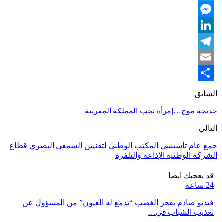
Twitter
Messenger
LinkedIn
Telegram
Email
Share
السابق
خديجة موح…إمرأة تحب المملكة المغربية
التالي
جمع عام تأسيسي المكتب الوطني لتقنيين السمعي البصري قطاع
الشركة الوطنية الإذاعة والتلفزة
قد يعجبك ايضا
24 ساعة
فيديو صادم يفجر الغضب “تدمع له العيون” من المسؤول عن
تعذيب الشباب في…