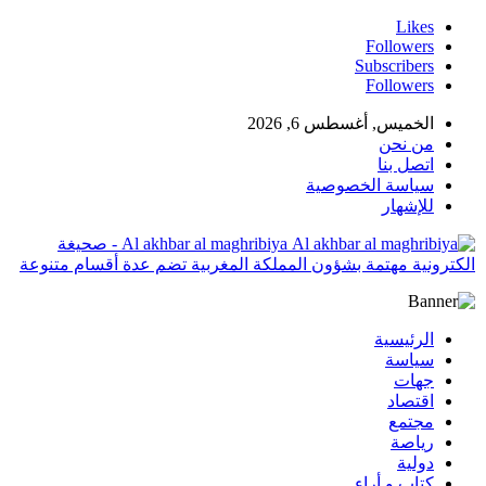
Likes
Followers
Subscribers
Followers
الخميس, أغسطس 6, 2026
من نحن
اتصل بنا
سياسة الخصوصية
للإشهار
Al akhbar al maghribiya - صحيغة
الكترونية مهتمة بشؤون المملكة المغربية تضم عدة أقسام متنوعة
الرئيسية
سياسة
جهات
اقتصاد
مجتمع
رياصة
دولية
كتاب و أراء