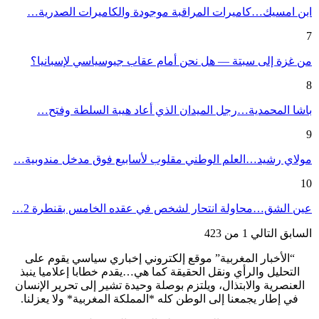
ابن امسيك…كاميرات المراقبة موجودة والكاميرات الصدرية…
7
من غزة إلى سبتة — هل نحن أمام عقاب جيوسياسي لإسبانيا؟
8
باشا المحمدية…رجل الميدان الذي أعاد هيبة السلطة وفتح…
9
مولاي رشيد…العلم الوطني مقلوب لأسابيع فوق مدخل مندوبية…
10
عين الشق…محاولة انتحار لشخص في عقده الخامس بقنطرة 2…
السابق
التالي
1 من 423
“الأخبار المغربية” موقع إلكتروني إخباري سياسي يقوم على
التحليل والرأي ونقل الحقيقة كما هي…يقدم خطابا إعلاميا ينبذ
العنصرية والابتذال، ويلتزم بوصلة وحيدة تشير إلى تحرير الإنسان
في إطار يجمعنا إلى الوطن كله *المملكة المغربية* ولا يعزلنا.