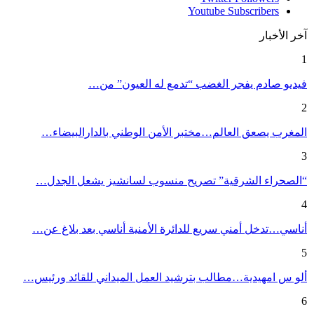
Youtube
Subscribers
آخر الأخبار
1
فيديو صادم يفجر الغضب “تدمع له العيون” من…
2
المغرب يصعق العالم…مختبر الأمن الوطني بالدارالبيضاء…
3
“الصحراء الشرقية” تصريح منسوب لسانشيز يشعل الجدل…
4
أناسي…تدخل أمني سريع للدائرة الأمنية أناسي بعد بلاغ عن…
5
ألو س امهيدية…مطالب بترشيد العمل الميداني للقائد ورئيس…
6