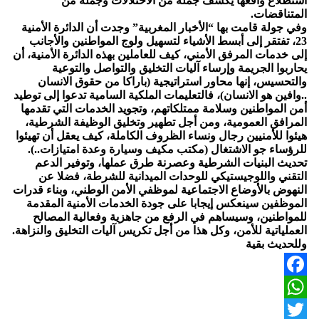
استطلاع واقعها يكشف جملة من الاختلالات وجملة من
المتناقضات.
وفي جولة قامت بها “الأخبار المغربية” وجدت أن الدائرة الأمنية
23، تفتقر إلى أبسط الأشياء لتسهيل ولوج المواطنين والأجانب
إلى خدمات المرفق الأمني، كيف للعاملين بهذه الدائرة الأمنية، أن
يحاربوا الجريمة وإرساء آليات التخليق والتواصل والتوعية
والتحسيس، إنها محاور استراتيجية (باراكا من حقوق الانسان
..وافين هو الانسان)، فالتعليمات الملكية السامية تدعوا إلى توطيد
أمن المواطنين وسلامة ممتلكاتهم، وتجويد الخدمات التي تقدمها
المرافق العمومية، ومن أجل تطهير وتخليق الوظيفة الشرطية،
هيئوا للأمنيين رجال ونساء الظروف الكاملة، كيف يعقل أن تهيئوا
للرؤساء جو الاشتغال (مكتب مكيف وسيارة وعدة امتيازات..).
تحديث البنيات الشرطية وعصرنة طرق عملها، وتوفير الدعم
التقني واللوجيستيكي للوحدات الميدانية للشرطة، فضلا عن
النهوض بالأوضاع الاجتماعية لموظفي الأمن الوطني، وبناء قدرات
الموظفين سينعكس إيجابا على جودة الخدمات الأمنية المقدمة
للمواطنين، وسيساهم في الرفع من جاهزية وفعالية المصالح
العملياتية للأمن، وكل هذا من أجل تكريس آليات التخليق والنزاهة.
وللحديث بقية
Facebook
WhatsApp