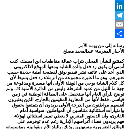
Messenger
LinkedIn
Telegram
Email
Share
رسالة إلى من يهمه الأمر
الأخبار المغربية/ عبدالمجيد مصلح
كمتتبع للشأن المحلي بتراب عمالة مقاطعات ابن امسيك، كنت
أتمنى أن يكون رد فعل والدة الشابة ومعها الموقع الالكتروني
الذي أخذ على عاتقه نشر فيديو يوثق لفضيحة أمنية جديدة حسب
تعبيرهم، وهو ما اعتبره مجموعة من الزملاء رد فعل بسيط لأن
كل كلام الشابة يوحي من الوهلة الأولى أنها مسيرة ومدفوعة من
جهة ما للنيل من عميد الشرطة وليس من الدائرة الأمنية 23، ولم
توضح للرأي العام أنها ستحصل على البطاقة الوطنية في زمن
قياسي، فقط لأنها من المغاربة المقيمين بالخارج، الذين يعتبرون
أنفسهم مواطنون من الدرجة الأولى يريدون أن يتمتعوا بحقوق
وامتيازات استثنائية متناسين أن المواطنين، سواسية أمام
القانون، وأن الدستور المغربي لا يعطي تمييز استثنائي لهؤلاء،
فهم يريدون قضاء أغراضهم الإدارية رغم عدم توفرهم على
الوثائق الضرورية مستهترين بذلك، بالبلد الأم وبقوانينه ومؤسساته