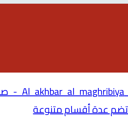
maghribiya
تضم عدة أقسام متنوعة