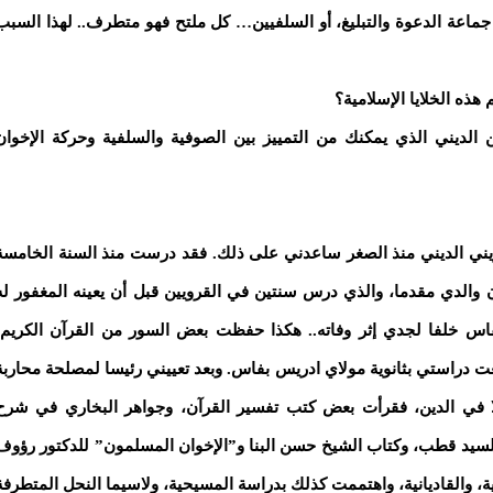
 جماعة الدعوة والتبليغ، أو السلفيين… كل ملتح فهو متطرف.. لهذا السبب
ذه الخلايا الإسلامية؟
لديني الذي يمكنك من التمييز بين الصوفية والسلفية وحركة الإخوان
ني الديني منذ الصغر ساعدني على ذلك. فقد درست منذ السنة الخامسة
ن والدي مقدما، والذي درس سنتين في القرويين قبل أن يعينه المغفور له
اس خلفا لجدي إثر وفاته.. هكذا حفظت بعض السور من القرآن الكريم،
تابعت دراستي بثانوية مولاي ادريس بفاس. وبعد تعييني رئيسا لمصلحة محاربة
ا في الدين، فقرأت بعض كتب تفسير القرآن، وجواهر البخاري في شرح
سيد قطب، وكتاب الشيخ حسن البنا و”الإخوان المسلمون” للدكتور رؤوف
، والقاديانية، واهتممت كذلك بدراسة المسيحية، ولاسيما النحل المتطرفة