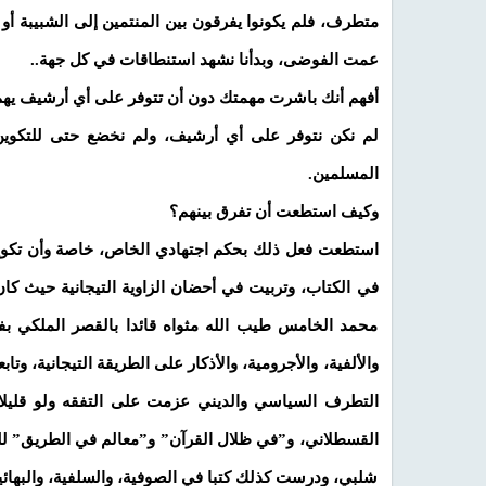
متطرف، فلم يكونوا يفرقون بين المنتمين إلى الشبيبة أو
عمت الفوضى، وبدأنا نشهد استنطاقات في كل جهة..
أفهم أنك باشرت مهمتك دون أن تتوفر على أي أرشيف يهم ه
لم نكن نتوفر على أي أرشيف، ولم نخضع حتى للتكوين ا
المسلمين.
وكيف استطعت أن تفرق بينهم؟
استطعت فعل ذلك بحكم اجتهادي الخاص، خاصة وأن تكوي
في الكتاب، وتربيت في أحضان الزاوية التيجانية حيث كا
محمد الخامس طيب الله مثواه قائدا بالقصر الملكي بف
والألفية، والأجرومية، والأذكار على الطريقة التيجانية، و
التطرف السياسي والديني عزمت على التفقه ولو قليل
القسطلاني، و”في ظلال القرآن” و”معالم في الطريق” لل
شلبي، ودرست كذلك كتبا في الصوفية، والسلفية، والبهائية