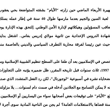
ة الأربعاء الماضي حين زارته “الأيام” بشقته المتواضعة بحي يعقوب
المنصور بالرباط.. تردد كثيرا قبل أن يقبل بالدخول في لعبة السين والجيم بعدما مارسها طوال 40 سنة في إطار عمله ب
 المسؤولين وهيكلاتهم لإدارة الأمن الوطني. إلتحق بهذه الإدارة يوم
عد حصوله على شهادة الدروس الإعدادية من ثانوية مولاي إدريس بفاس.. اشتغل بداية
، حيث عين رئيسا لفرقة محاربة التطرف السياسي والديني بالعاصمة منذ
خصص في الإسلاميين بعد أن طفا على السطح تنظيم الشبيبة الإسلامية وما
تفرع عنه من مجموعات.. وبعد حصوله على التقاعد سنة 1997، ثلاث سنوات قبل تاريخه المقرر، ظل ضميره يؤنبه على التجاوزا
 لضحاياه نشره في أسبوعية “لوجورنال”، لكن رد الفعل المتشدد الذي صدر
ه لا يمكن التسامح مع الجلادين أدخله في صمت دام لسنوات… يلا مزاولته
لع “الأيام” على توقيعات بعض أصحابها سواء من اليساريين أو الإسلاميين..
نه حاله كان يتساءل.. ما الذي جناه الخلطي من 40 سنة قضاها بالاستعلامات العامة؟ لم يجن من الناحية المادية سوى أجرة ل