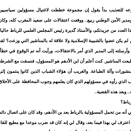
ضوعه للتعذيب بدأ يقول إن مجموعة خططت لاغتيال مسؤولين سياسيين
ومدير الأمن الوطني ربيع.. ووقعت اعتقالات على صعيد المغرب كله، وكان
 العدد من جريدتكم، والأستاذ گديرة رئيس المجلس العلمي للرباط حاليا،
م يكن عضوا بالشبيبة الإسلامية ولا علاقة له بالمناشير التي وزعت؟ لقد
أرسلته إلى المدير الذي أمر بالاعتقالات، ورأيت أنه تم الوقوع في خطأ،
بعت المناشير. كنت أعلم أن ابن الأدهم هو المسؤول، فنسقت مع الشرطة
منشورات وآلة الطباعة. والغريب أن هؤلاء الشباب الذين كانوا ينتمون إلى
ذب الذي رأوه في مسؤولهم الذي كان يعلمهم وجوب المحافظة على الأخلاق
. وبعد هذه القضية..
رباط؟
في أنه من تحمل المسؤولية بالرباط بعد بن الأدهم، وقد كان على اتصال دائم
 اعترف لي بهذا فيما بعد، وقال لي إنه كان قد ضرب موعدا مع مطيع للقاء