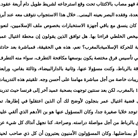
ته النفسية فهو مصاب بالاكتئاب تحت وقع استرجاعه لشريط طويل دام أربعة عقود..
معدة، وفقده البصر بعينه اليمنى.. خلال هذا الاستجواب نتوقف معه عند أبرز
كان ينسق مع باقي أجهزة الاستخبارات بخصوص ملف الإسلاميين، لنعود
يخص الخلطي قراءنا بها. هل توافق الذين يقولون إن محطة اغتيال عمر
اجهة الأمنية للحركة الإسلاميةبالمغرب؟ نعم، هذه هي الحقيقة، فمباشرة بعد حادثة
طني تأسيس فرق مختصة يكون بوسعها مكافحة التطرف، سواء منه التطرف
الرباط، وكنت مسؤولا عنها، وثانية بالدارالبيضاء، وثالثة بفاس، ورابعة
ريبات خاصة من أجل مباشرة مهامنا على أحسن وجه. تلقيتم هذه التدريبات
بداخل المغرب أو خارجه؟ كانت التدريبات الأولى سنة 1975 بالمغرب، لكن بعد سنتين توجهت بصحبة عميد آخر إلى فرنسا حيث تدربن
قضية اغتيال عمر بنجلون لأوضح لك أن الذين اعتقلوا في إطارها، تم
 توجد خلايا صغيرة جدا، وكان المسؤول عنها هو بن الأدهم الذي ألقي عليه
ق بالرباط من أجل مواصلة دراسته. وصراحة، كنا نجهل آنذاك كل شيء عن
ا أو بمناضليها. وكان المسؤولون الأمنيون يعتبرون أن كل ذي صاحب لحية