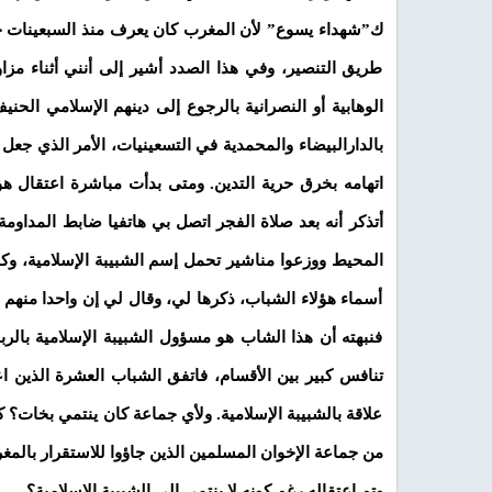
ك”شهداء يسوع” لأن المغرب كان يعرف منذ السبعينات ح
طريق التنصير، وفي هذا الصدد أشير إلى أنني أثناء مزا
الوهابية أو النصرانية بالرجوع إلى دينهم الإسلامي الح
بالدارالبيضاء والمحمدية في التسعينيات، الأمر الذي جع
أتذكر أنه بعد صلاة الفجر اتصل بي هاتفيا ضابط المداو
المحيط ووزعوا مناشير تحمل إسم الشبيبة الإسلامية، وكا
أسماء هؤلاء الشباب، ذكرها لي، وقال لي إن واحدا منهم إ
فنبهته أن هذا الشاب هو مسؤول الشبيبة الإسلامية بالر
تنافس كبير بين الأقسام، فاتفق الشباب العشرة الذين ا
علاقة بالشبيبة الإسلامية. ولأي جماعة كان ينتمي بخات؟ ك
من جماعة الإخوان المسلمين الذين جاؤوا للاستقرار بالمغ
وتم اعتقاله رغم كونه لا ينتمي إلى الشبيبة الإسلامية؟