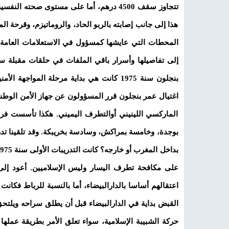
تتجاوز سقف 4500 درهم، أما على مستوى صح
هذا إلى جانب إصابته بالربو الحاد، والروماتيزم، وقرحة ال
المحطات التي عايشها كمسؤول في الاستعلامات العامة 
إلى تفاصيلها وأسرار باقي الملفات في حلقات مقبلة س
بنجلون سنة 1975 كانت هي بداية مرحلة المو
اغتيال عمر بنجلون قرر المسؤولون عن جهاز الأمن الو
الماركسي اللينيني أوالتطرف اليميني. هكذا تأسست فرقة ب
بوجدة، وخامسة بمراكش، وسادسة بخريبكة. وقد تلقينا تد
على مكافحة تطرف اليسار وليس الإسلاميين. أعود إلى 
اعتقالهم أساسا بالدارالبيضاء، أما بالنسبة للرباط فكانت
القبض بداية في الدارالبيضاء قبل أن يطلق سراحه ويلتح
حركة الشبيبة الإسلامية، سواء تعلق الأمر بطريقة عمله