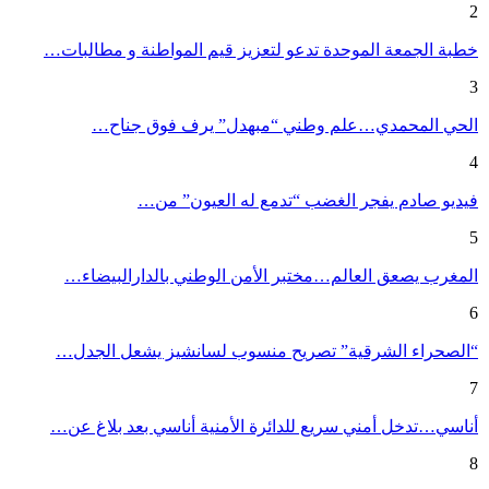
2
خطبة الجمعة الموحدة تدعو لتعزيز قيم المواطنة و مطالبات…
3
الحي المحمدي…علم وطني “مبهدل” يرف فوق جناح…
4
فيديو صادم يفجر الغضب “تدمع له العيون” من…
5
المغرب يصعق العالم…مختبر الأمن الوطني بالدارالبيضاء…
6
“الصحراء الشرقية” تصريح منسوب لسانشيز يشعل الجدل…
7
أناسي…تدخل أمني سريع للدائرة الأمنية أناسي بعد بلاغ عن…
8