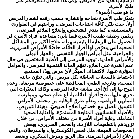
الإصابة بالعديد من الأمراض، وفي هذا المقال سنعرفكم على
طبّ الأسرة.
ما هو طب الأسرة؟
يتميّز طب الأسرة بنجاحه وانتشاره، بسبب رفعه لشعار المريض
أولاً، حيث يلبّي كافّة احتياجات المرضى، وراحتهم في الطوارئ،
والمستشفى، كما يقدم التشخيص، والعلاج الملائم للمرضى،
وتكمن وظيفة طبيب الأسرة فيما يأتي: مساعدة أفراد الأسرة في
الحصول على الرعاية البيئية بسهولة، علاج الكثير من المشاكل
الصحية التي يتعرّض لها أفراد العائلة، خاصّةً الأمراض السريرية،
والجراحية، مثل أمراض الجهاز التنفسي، والجهاز البولي،
والأمراض الجلدية، توجيه المرضى إلى الأطبة المختصين في حال
عدم القدرة على العلاج، تفهّم الحالة النفسية للمرضى، والعوامل
المؤثرة عليها. الاكتشاف المبكّر لأيّ مرض يهدّد المجتمع،
الاحتفاظ بالسجلات الخاصّة بكل مريض، والتي تدوّن حالته
الصحية، وتاريخه الطبي، المحافظة على خصوصية مرضاه، وعدم
البوح بها إلى أيّ أحد. متابعة حالة المرضى، وكافة التغيّرات التي
تجري عليها، نصح أفراد العائلة باتباع نظام صحي، وممارسة
التمارين الرياضية، وتعلّم طرق الوقاية من مختلف الأمراض.
التنسيق للعمل مع أخصائي العلاج الطبيعيّ، وهيئة التمريض،
والأطباء النفسانيين، المتابعة المستمرّة، والعناية الصحية
الشاملة، وقاية أفراد الأسرة من مختلف الأمراض، من خلال
تزويدهم بالتطعيمات اللازمة، والفحص السريري، وبعض
الفحوصات المهمة، مثل فحص الكولسترول، والسرطان، والدم،
وعلاج الأمراض المزمنة، مثل الربو، ومرض السكري، وضغط