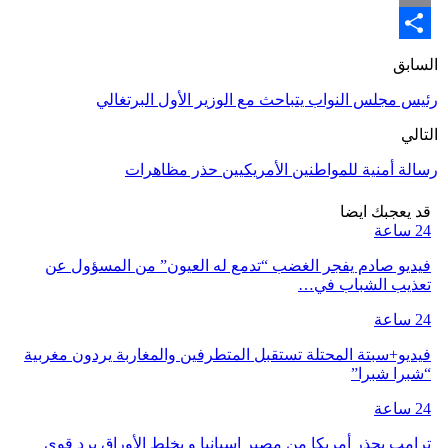
Email
Share
السابق
رئيس مجلس النواب يتباحث مع الوزير الأول البرتغالي
التالي
رسالة أمنية للمواطنين الأمريكيين حذر مظاهرات
قد يعجبك ايضا
24 ساعة
فيديو صادم يفجر الغضب “تدمع له العيون” من المسؤول عن
تعذيب الشباب في…
24 ساعة
فيديو+سبتة المحتلة تستقبل المتطرفين والمغاربة يردون مغربية
“شبرا شبرا”
24 ساعة
ترامب يحذر أمريكا من مصير إسبانيا و يخلط الأوراق برد قوي