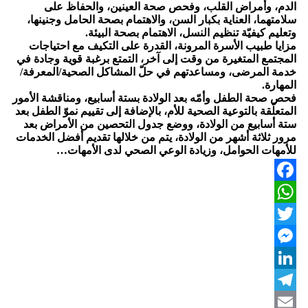
الدم، وأمراض القلب، وفحص صحة العينين، والحفاظ على
سلامتهما، العناية بكبار السن، والاهتمام بصحة الحامل وجنينها،
وتعليم كيفيّة تنظيم النسل، الاهتمام بصحة البيئة.
مزايا طبيب الأسرة المرونة، القدرة على التكيف مع احتياجات
المجتمع المتغيرة من وقت إلى آخر، التمتع برغبة قوية وجادة في
خدمة المرضى، ومساعدتهم في حلّ المشاكل الصحية/المعرفة/
المهارة.
فحص صحة الطفل وأمّه بعد الولادة بستة أسابيع، ومناقشة الأمور
المتعلّقة بالتوعية الصحية للأم، بالإضافة إلى تقييم نموّ الطفل بعد
ستة أسابيع من الولادة، ووضع جدول التحصين من الأمراض بعد
مرور ثلاثة أشهر من الولادة، يتم من خلالها تقديم أفضل الخدمات
للأمهات الحوامل، وزيادة الوعي الصحي لدى الأمهات…
Facebook
WhatsApp
Twitter
Messenger
LinkedIn
Telegram