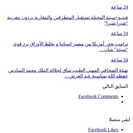
24 ساعة
فيديو+سبتة المحتلة تستقبل المتطرفين والمغاربة يردون مغربية
“شبرا شبرا”
24 ساعة
ترامب يحذر أمريكا من مصير إسبانيا و يخلط الأوراق برد قوي
“سبتة” شأن…
24 ساعة
تهنئة الصحافي المهني الطيب ساق لجلالة الملك محمد السادس
حفظه الله بمناسبة عيد العرش…
السابق
التالي
Facebook Comments
ابقى متصلا
Facebook
Likes