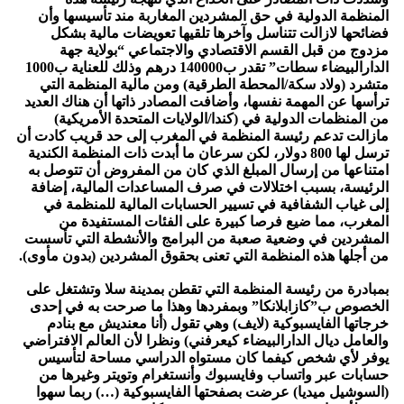
المنظمة الدولية في حق المشردين المغاربة مند تأسيسها وأن
فضائحها لازالت تتناسل وآخرها تلقيها تعويضات مالية بشكل
مزدوج من قبل القسم الاقتصادي والاجتماعي “بولاية جهة
الدارالبيضاء سطات” تقدر ب140000 درهم وذلك للعناية ب1000
متشرد (ولاد سكة/المحطة الطرقية) ومن مالية المنظمة التي
ترأسها عن المهمة نفسها، وأضافت المصادر ذاتها أن هناك العديد
من المنظمات الدولية في (كندا/الولايات المتحدة الأمريكية)
مازالت تدعم رئيسة المنظمة في المغرب إلى حد قريب كادت أن
ترسل لها 800 دولار، لكن سرعان ما أبدت ذات المنظمة الكندية
امتناعها من إرسال المبلغ الذي كان من المفروض أن تتوصل به
الرئيسة، بسبب اختلالات في صرف المساعدات المالية، إضافة
إلى غياب الشفافية في تسيير الحسابات المالية للمنظمة في
المغرب، مما ضيع فرصا كبيرة على الفئات المستفيدة من
المشردين في وضعية صعبة من البرامج والأنشطة التي تأسست
من أجلها هذه المنظمة التي تعنى بحقوق المشردين (بدون مأوى).
بمبادرة من رئيسة المنظمة التي تقطن بمدينة سلا وتشتغل على
الخصوص ب”كازابلانكا” وبمفردها وهذا ما صرحت به في إحدى
خرجاتها الفايسبوكية (لايف) وهي تقول (أنا معنديش مع بنادم
والعامل ديال الدارالبيضاء كيعرفني) ونظرا لأن العالم الافتراضي
يوفر لأي شخص كيفما كان مستواه الدراسي مساحة لتأسيس
حسابات عبر واتساب وفايسبوك وأنستغرام وتويتر وغيرها من
(السوشيل ميديا) عرضت بصفحتها الفايسبوكية (…) ربما سهوا