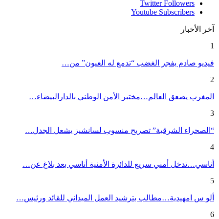
Twitter
Followers
Youtube
Subscribers
آخر الأخبار
1
فيديو صادم يفجر الغضب “تدمع له العيون” من…
2
المغرب يصعق العالم…مختبر الأمن الوطني بالدارالبيضاء…
3
“الصحراء الشرقية” تصريح منسوب لسانشيز يشعل الجدل…
4
أناسي…تدخل أمني سريع للدائرة الأمنية أناسي بعد بلاغ عن…
5
ألو س امهيدية…مطالب بترشيد العمل الميداني للقائد ورئيس…
6