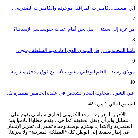
ابن امسيك…كاميرات المراقبة موجودة والكاميرات الصدرية…
7
من غزة إلى سبتة — هل نحن أمام عقاب جيوسياسي لإسبانيا؟
8
باشا المحمدية…رجل الميدان الذي أعاد هيبة السلطة وفتح…
9
مولاي رشيد…العلم الوطني مقلوب لأسابيع فوق مدخل مندوبية…
10
عين الشق…محاولة انتحار لشخص في عقده الخامس بقنطرة 2…
السابق
التالي
1 من 423
“الأخبار المغربية” موقع إلكتروني إخباري سياسي يقوم على
التحليل والرأي ونقل الحقيقة كما هي…يقدم خطابا إعلاميا ينبذ
العنصرية والابتذال، ويلتزم بوصلة وحيدة تشير إلى تحرير الإنسان
في إطار يجمعنا إلى الوطن كله *المملكة المغربية* ولا يعزلنا.