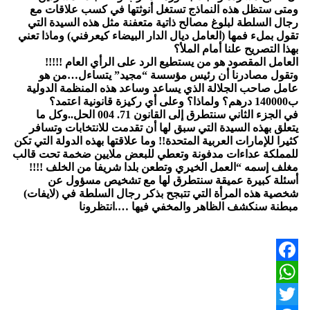
ومتى ستظل هذه النماذج تستغل أنوثتها في كسب علاقات مع
رجال السلطة لبلوغ مصالح ذاتية متعفنة مثل هذه السيدة التي
تقول بملء فمها (العامل ديال الدار البيضاء كيعرفني) وماذا تعني
بهذا التصريح علنا أمام الملأ؟
العامل المقصود هو من يستطيع الرد على الرأي العام !!!!!
وتقول مصادرنا أن رئيس مؤسسة “مجيد” يتساءل…من هو
عامل صاحب الجلالة الذي يساعد وساعد هذه المنظمة الدولية
ب140000 درهم؟ ولماذا؟ وعلى أي ركيزة قانونية اعتمد؟
في الجزء الثاني سنتطرق إلى القانون 71. 004 الحل..وكل ما
يتعلق بهذه السيدة التي سبق لها أن تقدمت للانتخابات وتسافر
كثيرا للإمارات العربية المتحدة!! وما علاقتها بهذه الدولة التي تكن
للمملكة عداءات مدفونة وتعطي للبعض ملايين ضخمة تحت قالب
مغلف إسمه “العمل الخيري وتطعن بلدا شريفا من الخلف !!!!
أسئلة كبيرة عميقة سنتطرق لها مع تشخيص مسؤول عن
شخصية هذه المرأة التي تتبجح بذكر رجال السلطة في (لايفات)
مبطنة سنكشف الظاهر والمخفي فيها ….انتظرونا
Facebook
WhatsApp