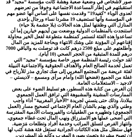
صور لأشخاص في وضعية صعبة وهشة كانت مؤسسة “مجيد” قد
استقبلتهم في إطار المساعدة الاجتماعية وخوفا من تعرضهم
لعدوى الوباء “كفيد19” وقدمت نفسها على أساس أنها عضو مهم
في المؤسسة وأنها تستضيف 19 مشردا نساء ورجال بإحدى
المنازل التي وظفتها لمثل هذه الحالات (بلا حشمة بلا حياء)
استنجدت بالمنظمات الدولية ووضعت بين أيديهم خيارين إما أن
تساعدوا هذه الفئة لنستمر كمنظمة متطوعة لفعل الخير محاولة
إقناعهم أن المؤونة على وشك الانتهاء وبحاجة للمزيد من المال
وأطلعتهم على مبلغ 2500 درهم كانت قد توصلت به والباقي 7000
درهم للمدة المتبقية من الحجر الصحي (10 أيام).
لقد حولت رئيسة المنظمة صور خاصة بمؤسسة “مجيد” التي
تعمل لخدمة الصالح العام والأهداف الحقوقية والاجتماعية النبيلة
لفئة عريضة من المجتمع المغربي إلى صك تجاري مذر للأرباح في
غفلة من الجميع (فضحها الله) وأمام مرأى ومسمع – لاديستي –
لادجيد – الاستعلامات العامة.
إن الغرض من كتابة هذه السطور، هو تسليط الضوء على بعض
الممارسات المشينة والمشبوهة التي ترافق العمل الجمعوي
ببلادنا، وذلك حتى يتسنى لجريدة “الأخبار المغربية” أداء واجب
وطني والذي يهتم بالشأن العام الإجتماعي لتصحيح مسار (العمل
الجمعوي) وتطهيره من الطفيليات والفيروسات الآدمية المفترسة
التي أضحى عملها هو الاسترزاق ونهب المال تحت غطاء جمعوي،
وانتهاز الفرص لتسلق المراتب وخدمة أفراد وتطلعات مَرَضية.
فهل ستظل مثل هذه الكائنات الجرادية تستغل فئة هشة كتب لها
أن تصبح مشردة وتعبث بصورة المغرب وكأنه بلد المشردين،