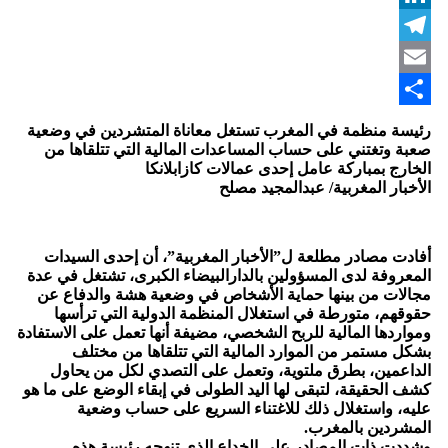
LinkedIn
Telegram
Email
Share
رئيسة منظمة في المغرب تستغل معاناة المتشردين في وضعية
صعبة وتغتني على حساب المساعدات المالية التي تتلقاها من
الخارج بمباركة عامل إحدى عمالات كازابلانكا
الأخبار المغربية/ عبدالمجيد مصلح
أفادت مصادر مطلعة ل”الأخبار المغربية”، أن إحدى السيدات
المعروفة لدى المسؤولين بالدارالبيضاء الكبرى، تشتغل في عدة
مجالات من بينها حماية الأشخاص في وضعية هشة والدفاع عن
حقوقهم، متورطة في استغلال المنظمة الدولية التي ترأسها
ومواردها المالية للربح الشخصي، مضيفة أنها تعمل على الاستفادة
بشكل مستمر من الموارد المالية التي تتلقاها من مختلف
الداعمين، بطرق ملتوية، وتعمل على التصدي لكل من يحاول
كشف الحقيقة، لتبقى لها اليد الطولى في إبقاء الوضع على ما هو
عليه، واستغلال ذلك للاغتناء السريع على حساب وضعية
المشردين بالمغرب.
وشددت ذات المصادر على الخداع الذي تنهجه رئيسة هذه