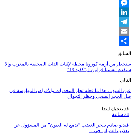
Twitter
Messenger
LinkedIn
Telegram
Email
Share
السابق
سنجعل من أزمة كورونا محطة لإثبات الذات الصحفية بالمغرب وإلا
سنقدم أنفسنا قرابين ل”كفيد 19″
التالي
عين الشق…هذا ما فعله تجار المخدرات والأقراص المهلوسة في
ظل الحجر الصحي وحظر التجوال
قد يعجبك ايضا
24 ساعة
فيديو صادم يفجر الغضب “تدمع له العيون” من المسؤول عن
تعذيب الشباب في…