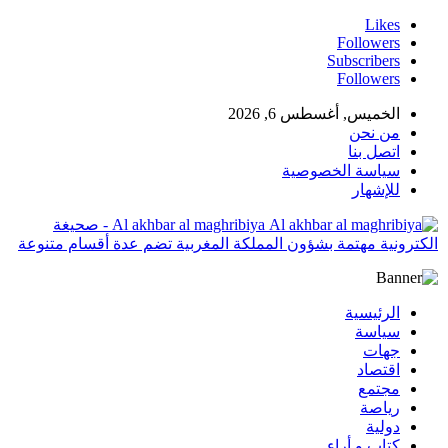
Likes
Followers
Subscribers
Followers
الخميس, أغسطس 6, 2026
من نحن
اتصل بنا
سياسة الخصوصية
للإشهار
Al akhbar al maghribiya - صحيغة
الكترونية مهتمة بشؤون المملكة المغربية تضم عدة أقسام متنوعة
الرئيسية
سياسة
جهات
اقتصاد
مجتمع
رياصة
دولية
كتاب و أراء