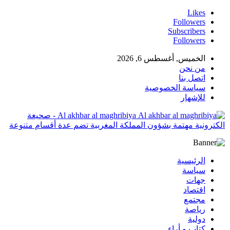
Likes
Followers
Subscribers
Followers
الخميس, أغسطس 6, 2026
من نحن
اتصل بنا
سياسة الخصوصية
للإشهار
Al akhbar al maghribiya - صحيغة
الكترونية مهتمة بشؤون المملكة المغربية تضم عدة أقسام متنوعة
الرئيسية
سياسة
جهات
اقتصاد
مجتمع
رياصة
دولية
كتاب و أراء