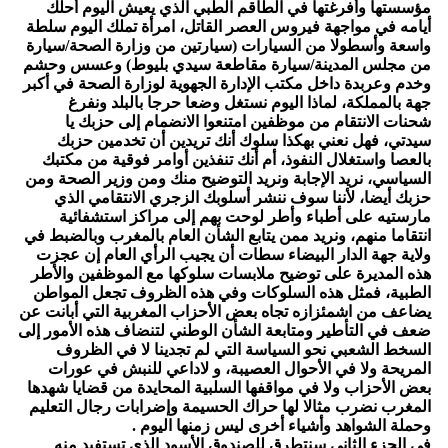
مؤسستها وأفرغتها في الطاقم الطبي الذي يعيش اليوم أحلك
أيامه في مواجهة فيروس العصر القاتل، امرأة تملك اليوم سلطة
واسعة وأسطولا من السيارات (سيارتين من وزارة الصحة/سيارة
من مجلس المدينة/سيارة مقاطعة سيدي بليوط) وعسس وحشم
وخدم وعربدة داخل مكتب الإدارة الجهوية لوزارة الصحة في أكبر
جهة بالمملكة، لماذا اليوم نستغل وضعا حرجا بالبلد ونفرغ
شحنات الانتقام من موظفين امتنعوا الانضمام إلى حزبك يا
سيدتي، فهل نعني بهكذا سلوك أنك تريدين أن تخدمين حزبك
بالعصا واستغلال النفوذ، أم أنك تنفذين أوامر فوقية من مكتبك
السياسي، نريد الإجابة ونريد التوضيح منك ومن وزير الصحة ومن
حزبك أيضا، لأننا سوف ننشر أسلوبك الزجري الانتقامي الذي
مارستيه على أطباء وأطر لوحت بهم إلى مراكز استشفائية
انتقاما منهم، ونريد ممن يتابع الشأن العام بالمغرب وبالضبط في
ولاية جهة الدار البيضاء سطات أن يجيب الرأي العام إن عجزت
هذه المديرة على توضيح ملابسات سلوكها مع الموظفين والأطر
الطبية، فمثل هذه السلوكات وفي هذه الظروف تجعل المواطن
يضاعف من اشمئزازه تجاه بعض الأحزاب المغربية التي أبانت عن
ضعف في التأطير ومتابعة الشأن الوطني لتنضاف هذه الأمور إلى
السخط الشعبي نحو السياسة التي لم تجدينا لا في الظروف
المريحة ولا في الأحوال العصيبة، و لاداعي للنبش في عورات
بعض الأحزاب ولا في مواقفها السلبية المحايدة من قضايا شهدها
المغرب نضرب مثالا لها حراك الحسيمة وإضرابات رجال التعليم
وحملة الشواهد وأشياء أخرى ليس زمنها اليوم .
في الجزء الثاني سنتطرق للصندوق الأسود الذي تستفيد منه