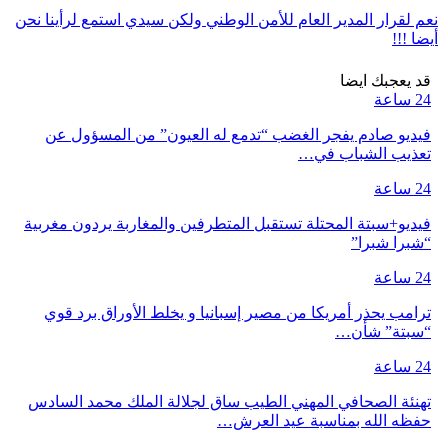
نعم لقرار المدير العام للأمن الوطني ولكن سيدي استمع لرأينا نحن
أيضا !!!
قد يعجبك ايضا
24 ساعة
فيديو صادم يفجر الغضب “تدمع له العيون” من المسؤول عن
تعذيب الشباب في…
24 ساعة
فيديو+سبتة المحتلة تستقبل المتطرفين والمغاربة يردون مغربية
“شبرا شبرا”
24 ساعة
ترامب يحذر أمريكا من مصير إسبانيا و يخلط الأوراق برد قوي
“سبتة” شأن…
24 ساعة
تهنئة الصحافي المهني الطيب ساق لجلالة الملك محمد السادس
حفظه الله بمناسبة عيد العرش…