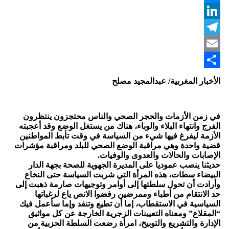
Messenger
LinkedIn
Telegram
Email
Share
الأخبار المغربية/ عبدالمجيد مصلح
في زمن الأزمات والحجر الصحي والناس محتجزون ينتظرون
الفرج وانتهاء البلاء والوباء، هناك من يستغل الوضع وقد أعجبته
الأزمة ليفرغ فيها شيء من السياسة في وقت تأبط المواطنين
قضية واحدة وهي مراقبة الوضع الصحي للبلد ومراقبة مؤشرات
الإصابات والحالات والعدوى والوفيات.
حديثنا ينصب عموديا على المديرة الجهوية للصحة بجهة الدار
البيضاء سطات، هذه المرأة التي شربت السياسة حتى النخاع
وأرادت أن تحول سلطتها إلى أوامر وتوجيهات صارمة ذهبت إلى
حد الانتقام من أطباء وممرضين رفضوا الانص ياع لرغباتها
السياسية في الاستقطاب، إما أن تطيع وتنفد وإما سأعمل فيك
“المقلاع” ومعناه التعيينات الزجرية الخارجة عن كل مواثيق
الإدارة والتشريع والتوبيخ، امرأة رضعت السلطة الحزبية من