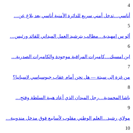
4
أناسي…تدخل أمني سريع للدائرة الأمنية أناسي بعد بلاغ عن…
5
ألو س امهيدية…مطالب بترشيد العمل الميداني للقائد ورئيس…
6
ابن امسيك…كاميرات المراقبة موجودة والكاميرات الصدرية…
7
من غزة إلى سبتة — هل نحن أمام عقاب جيوسياسي لإسبانيا؟
8
باشا المحمدية…رجل الميدان الذي أعاد هيبة السلطة وفتح…
9
مولاي رشيد…العلم الوطني مقلوب لأسابيع فوق مدخل مندوبية…
10