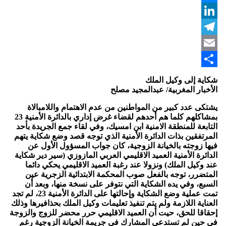
Messenger
LinkedIn
Telegram
Email
Share
شكاية إلى وكيل الملك
الأخبار المغربية/ عبدالمجيد مصلح
يشتكى عدد كبير من المواطنين من عدم الاهتمام واللامبالاة
بمشاكلهم كلما هم أحدهم لقضاء غرض إداري بالدائرة الأمنية 23
التابعة للمنطقة الامنية ابن امسيك، وفي لقاء جمع الجريدة بأحد
المرتفقين بذات الدائرة الأمنية الذي توجه قصد وضع شكاية يتهم
فيها زوجته بالخيانة الزوجية، كان جواب المسؤول الأول عن
الدائرة الأمنية العميد الاقليمي العربي المازوزي (سير دير شكاية
عند وكيل الملك) ونزولا عند رغبة العميد الاقليمي يحكي دائما
المتضرر، توجه بالفعل صوب المحكمة الابتدائية الزجرية عين
السبع، وفي يده الشكاية التي نتوفر على نسخة منها، وبعد أن
تمت عملية وضع الشكاية وإحالتها على الدائرة الأمنية 23، لم تجد
العناية اللازمة ولم يتم تنفيذ تعليمات وكيل الملك بحذافيرها وذلك
إحقاقا للحق، حيت أن العميد الاقليمي حرر محضر للزوج والزوجة
في حين لم تستدعي المشارك في جريمة الخيانة الزوجية رغم