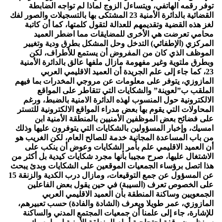
توفر رقمه الهاتفي، ويتساءل الزوج لماذا لم تواجه الضابطة
القضائية بالدائرة الأمنية 23 المشتكى بها بالتسجيلات والصور لفك
لغز هذه القضية وتقديمهم للعدالة لتقول كلمتها، كما أن كاتبة
محامي تعرضت هي الأخرى للمضايقات مما اضطر العميد
المركزي (الإطفائي) التدخل وحل المشكل بطرق ودية وتغيير
الموظف الذي كان من المفروض أن يستمع للأطراف، لكن
وبطرق ملتوية وغير مفهومة مازال ملفها عالق بالدائرة الأمنية
23، كما جاء إلى علم الجريدة أن العميد الاقليمي العربي
المازوزي، يتوفر على معلومات عن مروجي المخدرات بما فيهم
الملقب ب”لعوينة” والشكايات التي تتقاطر على المواقع
الالكترونية حول المنسوب لهذه الدائرة الامنية بالضبط، ورغم
المحاولات التي يقوم بها بعض مدراء المواقع الالكترونية للتستر
على فضائح بعض الموظفين الأمنيين بالمنطقة الأمنية ابن
امسيك، وإخبار المسؤولين بالشكايات التي يتوفرون عليها وذلك
من باب المساعدة المجانية خدمة للصالح العام، لكن الغريب هو
أن العميد الاقليمي علم بأمر الشكايات وعوض أن ينكب على
الاشتغال عليها، صرح مجيبا بأنها مجرد شكايات كيدية بل أكثر من
هذا اتصل برؤساء الجمعيات الموقعين على الشكايات وبدئ يبحث
عن المسؤول عن جمع التوقيعات، ومازال درب الكدية والزنقة 15
على الخصوص تعرف (السيبة) في حين يقول بعض الفاعلين
الجمعويين وساكنة المنطقة بأن العميد الاقليمي العربي
المازوزي، عمر طويلا ويعرف (الشادة والفادة) حسب تعبيرهم،
للإشارة، جاء إلى علمنا أن جمعيات المجتمع المدني والساكنة