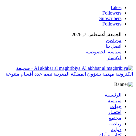
Likes
Followers
Subscribers
Followers
الجمعة, أغسطس 7, 2026
من نحن
اتصل بنا
سياسة الخصوصية
للإشهار
Al akhbar al maghribiya - صحيغة
الكترونية مهتمة بشؤون المملكة المغربية تضم عدة أقسام متنوعة
الرئيسية
سياسة
جهات
اقتصاد
مجتمع
رياصة
دولية
كتاب و أراء