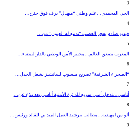
3
الحي المحمدي…علم وطني “مبهدل” يرف فوق جناح…
4
فيديو صادم يفجر الغضب “تدمع له العيون” من…
5
المغرب يصعق العالم…مختبر الأمن الوطني بالدارالبيضاء…
6
“الصحراء الشرقية” تصريح منسوب لسانشيز يشعل الجدل…
7
أناسي…تدخل أمني سريع للدائرة الأمنية أناسي بعد بلاغ عن…
8
ألو س امهيدية…مطالب بترشيد العمل الميداني للقائد ورئيس…
9