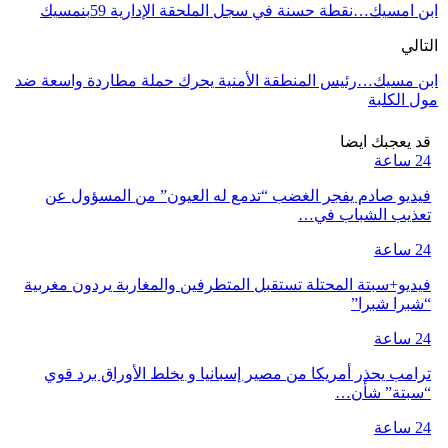
ابن امسيك…نقطة حسنة في سجل الملحقة الإدارية 59بنمسيك
التالي
ابن مسيك…رئيس المنطقة الأمنية يحرك حملة مطاردة واسعة ضد
مول الكلبة
قد يعجبك ايضا
24 ساعة
فيديو صادم يفجر الغضب “تدمع له العيون” من المسؤول عن
تعذيب الشباب في…
24 ساعة
فيديو+سبتة المحتلة تستقبل المتطرفين والمغاربة يردون مغربية
“شبرا شبرا”
24 ساعة
ترامب يحذر أمريكا من مصير إسبانيا و يخلط الأوراق برد قوي
“سبتة” شأن…
24 ساعة