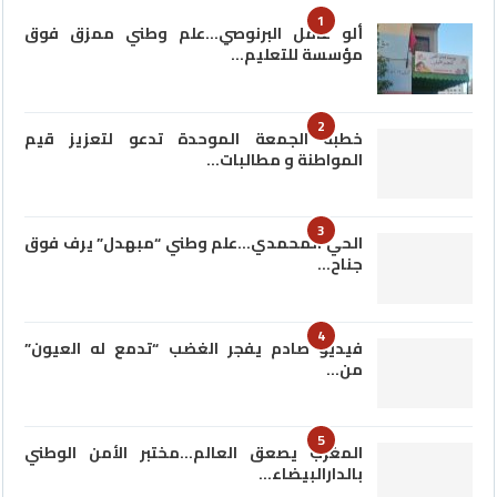
1
ألو عامل البرنوصي…علم وطني ممزق فوق
مؤسسة للتعليم…
2
خطبة الجمعة الموحدة تدعو لتعزيز قيم
المواطنة و مطالبات…
3
الحي المحمدي…علم وطني “مبهدل” يرف فوق
جناح…
4
فيديو صادم يفجر الغضب “تدمع له العيون”
من…
5
المغرب يصعق العالم…مختبر الأمن الوطني
بالدارالبيضاء…