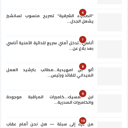
6
“الصحراء الشرقية” تصريح منسوب لسانشيز
يشعل الجدل…
7
أناسي…تدخل أمني سريع للدائرة الأمنية أناسي
بعد بلاغ عن…
8
ألو س امهيدية…مطالب بترشيد العمل
الميداني للقائد ورئيس…
9
ابن امسيك…كاميرات المراقبة موجودة
والكاميرات الصدرية…
10
من غزة إلى سبتة — هل نحن أمام عقاب