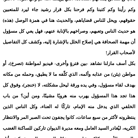
وكم رأينا وكم كتبنا وكم فرحنا بكل قرار رشيد جاء ليرد للمتعبين
حقوقهم، ويحل للناس قضاياهم، والحديث هنا في همزة الوصل (هذه)
هو حديث الناس وتعبهم، وصراخهم بالإنابة عنهم، فهل يعي كل مسؤول
أن مهمة الصحافة هي إصلاح الخلل بالإشارة إليه، وكشف كل التفاصيل
لأصحاب القرار!
بكل أسف مازلنا نشاهد -بين فترةٍ وأخرى- فيديو لمواطنة (تصرخ)، أو
مواطن (يئن) من عذابه وألمه، الذي كلّفه ما لا يطيق، وحمله من مكانه
بهدف لقاء مسؤول، وفي يده ورقة ليحل مشكلته، لا (خنجر)، وفوق كل
هذا تجد هذا المسؤول يهرب منه هروبًا مشينًا، ومن أين؟ من باب
الخلفي الذي يدخل منه الإمام، تاركًا له العناء، وكل الناس الذين
ينتظرونه لأكثر من سبع ساعات، كانوا يجفون تحت الصبر المر والانتظار
الكريه، ليُغادر السيد العامل ومعه مديرة الديوان تاركين للساكنة الغضب