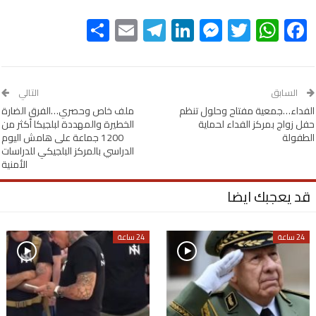
Share
Telegram
Email
LinkedIn
Messenger
WhatsApp
Twitter
Facebook
السابق
التالي
الفداء…جمعية مفتاح وحلول تنظم
ملف خاص وحصري…الفرق الضارة
حفل زواج بمركز الفداء لحماية
الخطيرة والمهددة لبلجيكا أكثر من
الطفولة
1200 جماعة على هامش اليوم
الدراسي بالمركز البلجيكي للدراسات
الأمنية
قد يعجبك ايضا
24 ساعة
24 ساعة