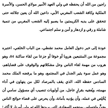
راجين من الله أن يحفظه في ولي العهد الأمير مولاي الحسن، والأسرة
الملكية وكافة الشعب المغربي الأبي، داعين الله أن يعين جلالته حتى
تتحقق على يديه الكريمتين ما يصبو إليه الشعب المغربي من تنمية
شاملة و رقي و ازدهار و أمن و سلم اجتماعي.
عودة إلى خبر دخول العامل محمد نشطي، من الباب الخلفي، اعتبره
مجموعة من المتتبعين هروبا أو خوفا أو جزعا من لقاء ساكنة 04، وهو
هروب من مهمة لقاء الناس وحل مشكلاتهم والوقوف على قضاياهم،
وهو عمل سوء يثير الجدل في المجتمع، وهو ما يرفضه الملك محمد
السادس حفظه الله، الذي يقف بالمرصاد لكل من يتهاون في أداء
مهمته، ويُعفيه بقرارٍ عاجل، من أولويات تنصيب أي مسؤول سامي أن
يُخْلِص في عمله، وأن يؤديه بأمانة، وأن يحرص على قضاء حوائج الناس
بحبٍّ وإحساس يمنحهم السعادة، التي يريدها الله ثم ولي أمرنا، لا أكثر!