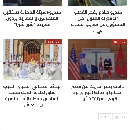
فيديو صادم يفجر الغضب
فيديو+سبتة المحتلة تستقبل
“تدمع له العيون” من
المتطرفين والمغاربة يردون
المسؤول عن تعذيب الشباب
مغربية “شبرا شبرا”
في…
24 ساعة
24 ساعة
ترامب يحذر أمريكا من مصير
تهنئة الصحافي المهني الطيب
إسبانيا و يخلط الأوراق برد
ساق لجلالة الملك محمد
قوي “سبتة” شأن…
السادس حفظه الله بمناسبة
عيد العرش…
السابق
التالي