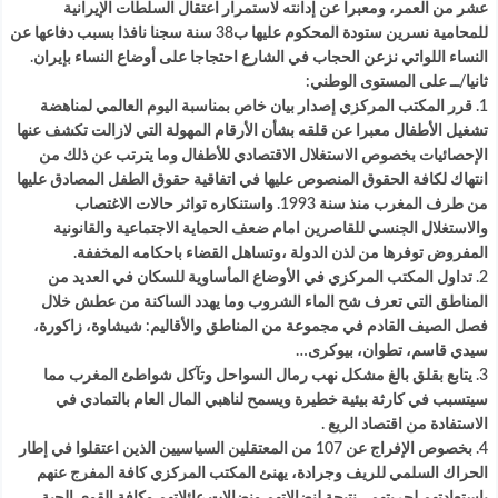
عشر من العمر، ومعبرا عن إدانته لاستمرار اعتقال السلطات الإيرانية
للمحامية نسرين ستودة المحكوم عليها ب38 سنة سجنا نافذا بسبب دفاعها عن
النساء اللواتي نزعن الحجاب في الشارع احتجاجا على أوضاع النساء بإيران.
ثانيا/ــ على المستوى الوطني:
1. قرر المكتب المركزي إصدار بيان خاص بمناسبة اليوم العالمي لمناهضة
تشغيل الأطفال معبرا عن قلقه بشأن الأرقام المهولة التي لازالت تكشف عنها
الإحصائيات بخصوص الاستغلال الاقتصادي للأطفال وما يترتب عن ذلك من
انتهاك لكافة الحقوق المنصوص عليها في اتفاقية حقوق الطفل المصادق عليها
من طرف المغرب منذ سنة 1993. واستنكاره تواثر حالات الاغتصاب
والاستغلال الجنسي للقاصرين امام ضعف الحماية الاجتماعية والقانونية
المفروض توفرها من لذن الدولة ،وتساهل القضاء باحكامه المخففة.
2. تداول المكتب المركزي في الأوضاع المأساوية للسكان في العديد من
المناطق التي تعرف شح الماء الشروب وما يهدد الساكنة من عطش خلال
فصل الصيف القادم في مجموعة من المناطق والأقاليم: شيشاوة، زاكورة،
سيدي قاسم، تطوان، بيوكرى…
3. يتابع بقلق بالغ مشكل نهب رمال السواحل وتآكل شواطئ المغرب مما
سيتسبب في كارثة بيئية خطيرة ويسمح لناهبي المال العام بالتمادي في
الاستفادة من اقتصاد الريع .
4. بخصوص الإفراج عن 107 من المعتقلين السياسيين الذين اعتقلوا في إطار
الحراك السلمي للريف وجرادة، يهنئ المكتب المركزي كافة المفرج عنهم