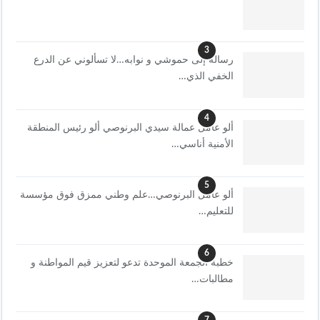
3
رسالة إلى حموشي و نوابه…لا تسألوني عن الدرع
الخفي الذي…
4
ألو عامل عمالة سيدي البرنوصي ألو رئيس المنطقة
الأمنية أناسي…
5
ألو عامل البرنوصي…علم وطني ممزق فوق مؤسسة
للتعليم…
6
خطبة الجمعة الموحدة تدعو لتعزيز قيم المواطنة و
مطالبات…