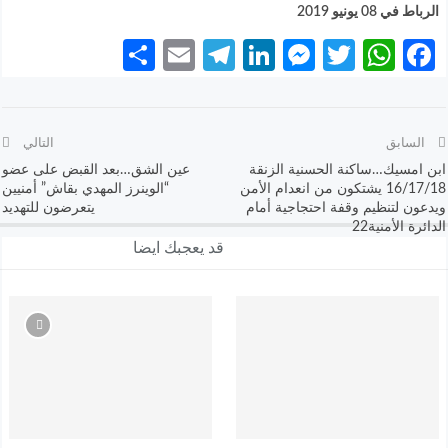
الرباط في 08 يونيو 2019
Share
Telegram
Email
LinkedIn
Messenger
WhatsApp
Twitter
Facebook
السابق
التالي
ابن امسيك…ساكنة الحسنية الزنقة
عين الشق…بعد القبض على عضو
16/17/18 يشتكون من انعدام الأمن
“الوينرز المهدي بقاش” أمنيين
ويدعون لتنظيم وقفة احتجاجية أمام
يتعرضون للتهديد
الدائرة الأمنية22
قد يعجبك ايضا