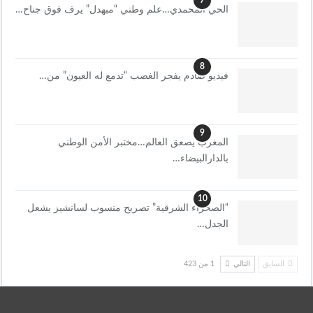
7
الحي المحمدي…علم وطني “مبهدل” يرف فوق جناح…
8
فيديو صادم يفجر الغضب “تدمع له العيون” من…
9
المغرب يصعق العالم…مختبر الأمن الوطني
بالدارالبيضاء…
10
“الصحراء الشرقية” تصريح منسوب لسانشيز يشعل
الجدل…
السابق
التالي
1 من 423