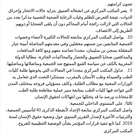
تصون كرامتهم .
9. يعبر المكتب المركزي عن انشغاله العميق بتزايد حالات الانتحار وإحراق
الذوات، نتيجة التعرض للظلم وغياب الرعاية الصحية النفسية مذكرا بعدد من
الحالات التي لازالت رائجة أمام المحاكم دون أن يلقى الضحايا أو ذويهم
الطريق إلى الانتصاف.
10. يواصل المكتب المركزي متابعته للحالات الكثيرة لأعضاء وعضوات
الجمعية المتابعين من ضمنهم معتقلين وفي مقدمتهم المناضلة أمينة جبار
المعتقلة بسجن بن سليمان، مجددا تضامنه معهم ومع كافة المدافعات
والمدافعين ضحايا التضييق والحصار والمحاكمات الجائرة، مطالبا الدولة
المغربية بالكف عن سياسة القمع الممنهج ضد الجمعية ومناضلاتها ومناضليها.
11. تداول المكتب المركزي مجددا في النضالات التي يخوضها طلبة كليات
الطب والصيدلة وطب الأسنان بالمغرب، مستنكرا التعنت الذي تتعامل به
الوزارات المعنية مع مطالب الطلبة، وكلف مسؤولي فروعه بمختلف المدن
التي تتواجد فيها كليات الطب بمتابعة سير عملية مقاطعة طلبة الطب
للامتحانات ورصد ما قد يتخللها من انتهاكات لحقوق الإنسان.
ثالثا/ على المستوى الداخلي للجمعية:
واصل المكتب المركزي متابعة الإعداد لأنشطة الذكرى 40 لتأسيس الجمعية،
والترتيبات الأخيرة لإصدار التقرير السنوي حول وضعية حقوق الإنسان لسنة
2018. كما تابع تنفيذ قرارات المؤتمر بشأن الوضعية التنظيمية للفروع.
المكتب المركزي