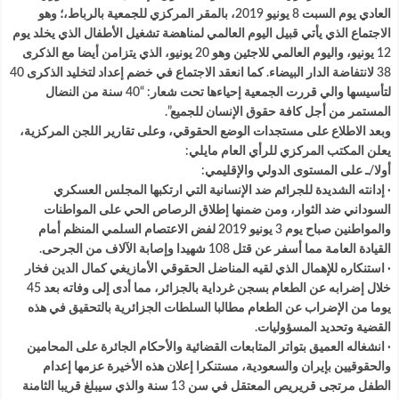
العادي يوم السبت 8 يونيو 2019، بالمقر المركزي للجمعية بالرباط،؛ وهو
الاجتماع الذي يأتي قبيل اليوم العالمي لمناهضة تشغيل الأطفال الذي يخلد يوم
12 يونيو، واليوم العالمي للاجئين وهو 20 يونيو، الذي يتزامن أيضا مع الذكرى
38 لانتفاضة الدار البيضاء. كما انعقد الاجتماع في خضم إعداد لتخليد الذكرى 40
لتأسيسها والي قررت الجمعية إحياءها تحت شعار: “40 سنة من النضال
المستمر من أجل كافة حقوق الإنسان للجميع”.
وبعد الاطلاع على مستجدات الوضع الحقوقي، وعلى تقارير اللجن المركزية،
يعلن المكتب المركزي للرأي العام مايلي:
أولا/ـ على المستوى الدولي والإقليمي:
· إدانته الشديدة للجرائم ضد الإنسانية التي ارتكبها المجلس العسكري
السوداني ضد الثوار، ومن ضمنها إطلاق الرصاص الحي على المواطنات
والمواطنين صباح يوم 3 يونيو 2019 لفض الاعتصام السلمي المنظم أمام
القيادة العامة مما أسفر عن قتل 108 شهيدا وإصابة الآلاف من الجرحى.
· استنكاره للإهمال الذي لقيه المناضل الحقوقي الأمازيغي كمال الدين فخار
خلال إضرابه عن الطعام بسجن غرداية بالجزائر، مما أدى إلى وفاته بعد 45
يوما من الإضراب عن الطعام مطالبا السلطات الجزائرية بالتحقيق في هذه
القضية وتحديد المسؤوليات.
· انشغاله العميق بتواتر المتابعات القضائية والأحكام الجائرة على المحامين
والحقوقيين بإيران والسعودية، مستنكرا إعلان هذه الأخيرة عزمها إعدام
الطفل مرتجى قريريص المعتقل في سن 13 سنة والذي سيبلغ قريبا الثامنة