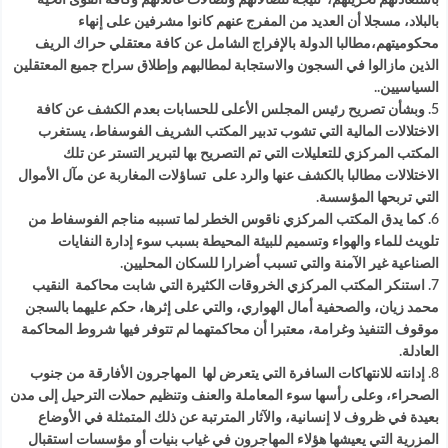
باستعادتهم لحريتهم، نتيجة لنضالاتهم ونضالات عائلاتهم وكافة القوى الحية
بالبلاد، مسجلا أن العديد من المفرج عنهم كانوا مشرفين على إنهاء
محكوميتهم،مطالبا الدولة بالإفراج الشامل عن كافة معتقلي حراك الريف
الذين مازالوا في السجون والاستجابة لمطالبهم وإطلاق سراح جميع المعتقلين
السياسيين..
5. وبشأن تصريح رئيس المجلس الأعلى للحسابات بعدم الكشف عن كافة
الاختلالات المالية التي تشوب تدبير المكتب الشريف الفوسفاط، يستغرب
المكتب المركزي للتعليلات التي تم التصريح بها لتبرير التستر عن تلك
الاختلالات مطالبا بالكشف عنها والرد على تساؤلات المغاربة عن مآل الأموال
التي تربحها المؤسسة.
6. كما يدق المكتب المركزي ناقوس الخطر لما تسببه مناجم الفوسفاط من
تلويث للماء والهواء وتسميم للبيئة المحيطة بسبب سوء إدارة النفايات
الصناعية غير الآمنة والتي تسبب أضرارا للسكان المحليين.
7. استنكر المكتب المركزي الخروقات الكثيرة التي شابت محاكمة النقيب
محمد زيان، والصحفية أمال الهواري، والتي على إثرها، حكم عليهما بالسجن
موقوف التنفيذ وغرامة، معتبرا أن محاكمتهما لم تتوفر فيها شروط المحاكمة
العادلة.
8. إدانته للانتهاكات السافرة التي يتعرض لها المهاجرون الأفارقة من جنوب
الصحراء، وعلى رأسها سوء المعاملة والعنف وتنظيم حملات الترحيل إلى مدن
بعيدة في ظروف لا إنسانية، والآثار المترتبة عن ذلك المتمثلة في الأوضاع
المزرية التي يعيشها هؤلاء المهاجرون في غياب بنيات أو مؤسسات استقبال