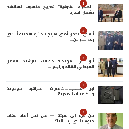
2
“الصحراء الشرقية” تصريح منسوب لسانشيز
يشعل الجدل…
3
أناسي…تدخل أمني سريع للدائرة الأمنية أناسي
بعد بلاغ عن…
4
ألو س امهيدية…مطالب بترشيد العمل
الميداني للقائد ورئيس…
5
ابن امسيك…كاميرات المراقبة موجودة
والكاميرات الصدرية…
6
من غزة إلى سبتة — هل نحن أمام عقاب
جيوسياسي لإسبانيا؟