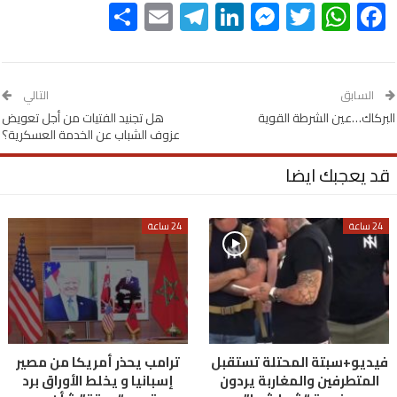
Share
Telegram
Email
LinkedIn
Messenger
WhatsApp
Twitter
Facebook
السابق
التالي
البركاك…عين الشرطة القوية
هل تجنيد الفتيات من أجل تعويض
عزوف الشباب عن الخدمة العسكرية؟
قد يعجبك ايضا
24 ساعة
24 ساعة
فيديو+سبتة المحتلة تستقبل
ترامب يحذر أمريكا من مصير
المتطرفين والمغاربة يردون
إسبانيا و يخلط الأوراق برد