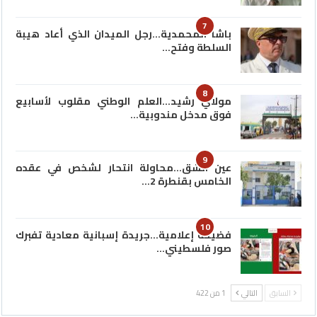
7
باشا المحمدية…رجل الميدان الذي أعاد هيبة
السلطة وفتح…
8
مولاي رشيد…العلم الوطني مقلوب لأسابيع
فوق مدخل مندوبية…
9
عين الشق…محاولة انتحار لشخص في عقده
الخامس بقنطرة 2…
10
فضيحة إعلامية…جريدة إسبانية معادية تفبرك
صور فلسطيني…
السابق
التالي
1 من 422