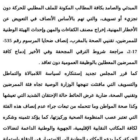
المبدئي والصامد بكافة المطالب المكونة للملف المطلبي للحركة دون
تجزيء أو تسويف، والتي تهم بالأساس الأنصاف في التعويض عن
الأخطار المهنية، إخراج مصنف الكفاءات والمهن وإحداث الهيئة الوطنية
للممرضين، تقنيي الصحة بالمغرب، إنصاف ضحايا المرسوم رقم 535-
17-2، مراجعة شروط الترقي المجحفة وفي الأخير إدماج كافة
الممرضين المعطلين بالوظيفة العمومية دون تعاقد .
كما قرر المجلس تجديد إستنكاره لسياسة اللامبالاة والتماطل
والتسويف التي مافتئت تنهجها الوزارة الوصية تجاه فئة الممرضين
وتقنيي الصحة، ضاربة عرض الحائط حالة الإحتقان الشديد التي تعيشها
وكذا صحة المواطن وما تتحمله من تبعات جراء عدم إنصاف هذه الفئة
التي تعتبر عصب المنظومة الصحية وركيزتها، كما يؤكد تثمينه وشكره
لكافة المكاتب النقابية الإقليمية، الجهوية والوطنية الداعمة لنضالات
الحركة، كما يدعو المكاتب الوطنية إلى الإستمرار في الدفاع بإستمانة