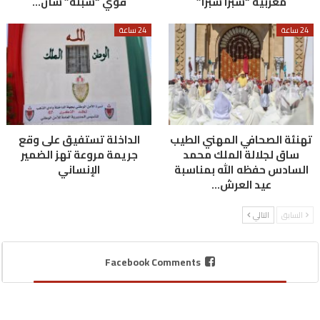
مغربية “شبرا شبرا”
قوي “سبتة” شأن…
24 ساعة
24 ساعة
تهنئة الصحافي المهني الطيب
الداخلة تستفيق على وقع
ساق لجلالة الملك محمد
جريمة مروعة تهز الضمير
السادس حفظه الله بمناسبة
الإنساني
عيد العرش…
السابق
التالي
Facebook Comments