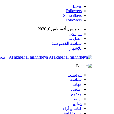
Likes
Followers
Subscribers
Followers
الخميس, أغسطس 6, 2026
من نحن
اتصل بنا
سياسة الخصوصية
للإشهار
Al akhbar al maghribiya - صحيغة الكترونية مهتمة بشؤون المملكة المغربية تضم عدة أقسام متنوعة
الرئيسية
سياسة
جهات
اقتصاد
مجتمع
رياصة
دولية
كتاب و أراء
فن و ثقافة