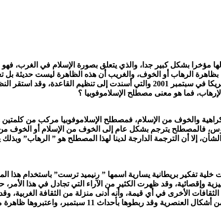
ها مؤخرا بشكل كبير جدا، والذي يتعلق بصورة الإسلام في الغرب، فهو 
اهرة الرهاب أو الخوف، والغريب أن هذه الظاهرة ليست حديثة بل تعود
انتشر كثيرا من بعد التفجيرات الشهيرة التي قد شهدتها أمريكا في سبتمبر 2001 والتي أس
إرهاب، فما هو معنى مصطلح الإسلاموفوبيا ؟
يزية Islamophobia يعني التحامل والكراهية والخوف من الإسلام، فمصطلح الإسلاموفوبيا مر
بوس، فالمصطلح يترجم بشكل عام إلى الخوف من الإسلام أو الخوف من 
لشأن، إلا أن الترجمة الدارجة لدينا لهذا المصطلح هو ” الرهاب” وبذلك
 الإسلاموفوبيا في عام 1997 عندما قامت خلية تفكير بريطانية يسارية اسمها ” رنيميد ترست”
زية وإقصائية، وقد ظهرت الكثير من الآراء التي تجادل في هذا الأمر، 
 الثقافات الأخرى في أي قيمة، وأنه أدنى منزلة من الثقافة الغربية، 
، وقد عرف الباحثون أن مصطلح الإسلاموفوبيا هو شكل من أشك