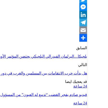
Twitter
Messenger
LinkedIn
Telegram
Email
Share
السابق
بلجيكا…البرلمان الفيدرالي البلجيكي يحتضن المؤتمر الأ
التالي
هل بدأت حرب الانتقامات بين المسلمين والغرب في دور ا
قد يعجبك ايضا
24 ساعة
فيديو صادم يفجر الغضب “تدمع له العيون” من المسؤو
24 ساعة