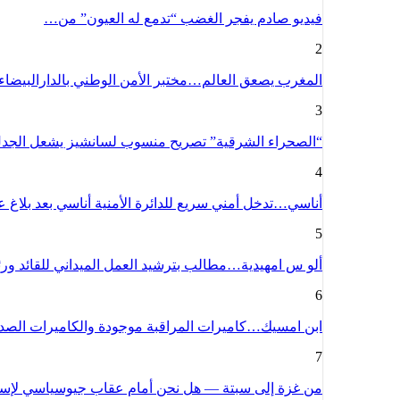
فيديو صادم يفجر الغضب “تدمع له العيون” من…
2
المغرب يصعق العالم…مختبر الأمن الوطني بالدارالبيضا
3
“الصحراء الشرقية” تصريح منسوب لسانشيز يشعل الج
4
أناسي…تدخل أمني سريع للدائرة الأمنية أناسي بعد بلاغ
5
ألو س امهيدية…مطالب بترشيد العمل الميداني للقائد و
6
ابن امسيك…كاميرات المراقبة موجودة والكاميرات الص
7
من غزة إلى سبتة — هل نحن أمام عقاب جيوسياسي لإسبا