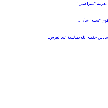
مغربية “شبرا شبرا”
د قوي “سبتة” شأن…
السادس حفظه الله بمناسبة عيد العرش…