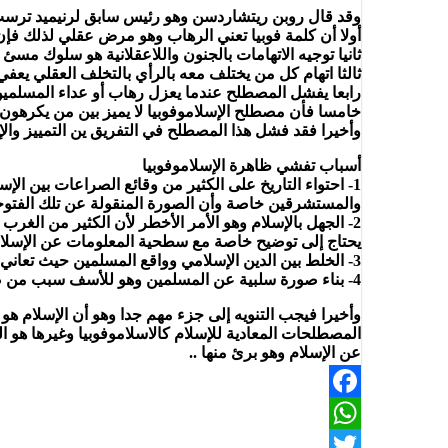
وقد قال روبن ريتشاردسن وهو رئيس سابق لرنيميد ترست
أولا أن كلمة فوبيا تعني الرهاب وهو مرض عقلي لذلك ف
ثانيا توجيه الاتهامات بالجنون واللاعقلانية هو سلوك مسئ 
ثالثا اتهام كل من يختلف معه بالرأي بالتخلف العقلي 
رابعا يفشل المصطلح عندما يعزل رهاب أو عداء المسلمي
خامسا فأن مصطلح الإسلاموفوبيا لا يميز بين من يكرهون ج
وأخيرا فقد فشل هذا المصطلح في التفريق ين التمييز والإ
أسباب تفشي ظاهرة الإسلاموفوبيا
1- احتواء التاريخ على الكثير من وقائع الصراعات بين ال
والمستشرقين خاصة وأن الصورة المنقولة عن تلك الفتوحا
2- الجهل بالإسلام وهو الأمر الأخطر لأن الكثير من الغر
يحتاج إلى توضيح خاصة مع سطحية المعلومات عن الإسلام
3- الخلط بين الدين الإسلامي وواقع المسلمين حيث تعاني الأمة الإسلامية على مدى قرون عدة من أزمات سواء اقتصادية أو اجتماعية أو سياسية أو ثقافية .
4- بناء صورة سلبية عن المسلمين وهو للأسف سبب من ضمن أهم الأسباب للخوف من الإسلام الغير صحيحة.
وأخيرا فيجب التنويه إلى جزء مهم جدا وهو أن الإسلام هو
المصطلحات المعادية للإسلام كالاسلاموفوبيا وغيرها هو 
عن الإسلام وهو برئ منها ..
Facebook
WhatsApp