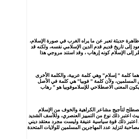
ظاهرة حديثة تعبر عن ما يراه الغرب في صورة الإسلام،
 إلى تاريخ قديم قدم الدين الإسلامي نفسه، ولكنه قد
ندت إلى تنظيم القاعدة، وقد استقر النظر إلى الإسلام كونه إرهاب ، وقد استند مروجي هذا
كب من كلمتين هما كلمة ” إسلام” وهي كلمة عربية، والكلمة الأخرى
المسلمين، ولأن كلمة ” فوبيا” هي كلمة في الأصل
 يكون المعنى الاصطلاحي للإسلاموفوبيا هو ” رهاب
 باستخدام هذا المصطلح لتأجيج مشاعر الكراهية والخوف من الإسلام
حيث اعتبر ذلك نوع من التمييز العنصري، وللأسف الشديد
وقد اعتبر ذلك قوة سياسية عنيفة وليست مجرد معتقد ديني
ال العنصرية وقد ربطوها بأحداث 11 سبتمبر، واعتبروها ظاهرة مصاحبة لتزايد عدد المهاجرين المسلمين للولايات المتحدة