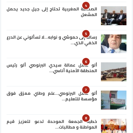
4
الصحافة المغربية تحتاج إلى جيل جديد يحمل
المشعل
5
رسالة إلى حموشي و نوابه…لا تسألوني عن الدرع
الخفي الذي…
6
ألو عامل عمالة سيدي البرنوصي ألو رئيس
المنطقة الأمنية أناسي…
7
ألو عامل البرنوصي…علم وطني ممزق فوق
مؤسسة للتعليم…
8
خطبة الجمعة الموحدة تدعو لتعزيز قيم
المواطنة و مطالبات…