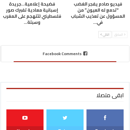
فيديو صادم يفجر الغضب
فضيحة إعلامية…جريدة
“تدمع له العيون” من
إسبانية معادية تفبرك صور
المسؤول عن تعذيب الشباب
فلسطيني لتتهجم على المغرب
في…
وسبتة…
السابق
التالي
Facebook Comments
ابقى متصلا