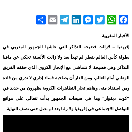
Share
Telegram
Email
LinkedIn
Messenger
WhatsApp
Twitter
Facebook
الأخبار المغربية
إفريقيا – لازالت فضيحة التذاكر التي عاشها الجمهور المغربي في
بطولة كأس العالم بقطر لم تهدأ بعد ولا زالت الألسنة تحكي عن مافيا
التذاكر وهي فضيحة لا تتماشى مع الإنجاز الكروي الذي حققه الفريق
الوطني أمام العالم، ومن العار أن يصاحبه فساد إداري لا ندري من قاده
ومن استفاد منه، وهاهم تجار التظاهرات الكروية يظهرون من جديد في
“كوت ديفوار” وها هي صيحات الجمهور بدأت تتعالى على مواقع
التواصل الاجتماعي في إفريقيا ولا زلنا بعد لم نصل حتى نصف النهاية.