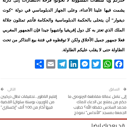
حذركم ويا سلطات المسؤولة لا تحولوا فرحة الانتصارات إلى كارثة
يشمت فيها علينا الأعداء، وعلى الجهاز الدبلوماسي في دولة “كوت
ديفوار” أن يتحلى بالحكمة الدبلوماسية والحكامة فأنتم تمثلون جلالة
الملك الذي تعتز به كل دول إفريقيا وانتبهوا جيدا فإن الجمهور المغربي
فعلا جمهور جميل الأخلاق ولكن لا توقظوه في فتنة بيع التذاكر من تحت
الطاولة حتى لا يقلب عليكم الطاولة.
Share
Telegram
Email
LinkedIn
Messenger
WhatsApp
Twitter
Facebook
السابق
التالي
إلى عامل عمالة مقاطعة البرنوصي ما
إقليم الناظور…تحقيقات تطال دركيين
حكم من يمتنع عن الدعاء للملك
من (تاوريرت بوستة سلوان) القضية
محمد السادس حفظه الله؟ خطيب
فيها أكثر من 100 ألف “إكستازي”
الجمعة بمسجد “الأندلس” نموذج
قد يعجبك ايضا