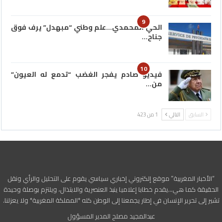
9
الحي المحمدي…علم وطني “مبهدل” يرف فوق
جناح…
10
فيديو صادم يفجر الغضب “تدمع له العيون”
من…
السابق
التالي
1 من 423
“الأخبار المغربية” موقع إلكتروني إخباري سياسي يقوم على التحليل والرأي ونقل
الحقيقة كما هي…يقدم خطابا إعلاميا ينبذ العنصرية والابتذال، ويلتزم بوصلة وحيدة
تشير إلى تحرير الإنسان في إطار يجمعنا إلى الوطن كله *المملكة المغربية* ولا يعزلنا.
عبدالمجيد مصلح المدير المسؤول