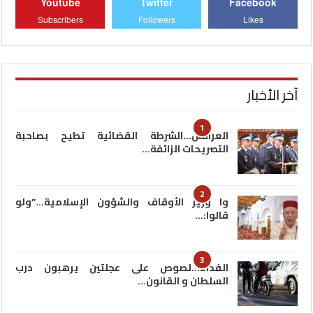
Youtube
Twitter
Facebook
Subscribers
Followers
Likes
آخر الأخبار
1
العرائش…الشرطة القضائية تطيح بصاحبة
التصريحات الزائفة…
2
وا وزير الأوقاف والشؤون الإسلامية…”ولو
قالوا:…
3
الفداء…لصوص على عجلتين يرهبون درب
السلطان و القانون…