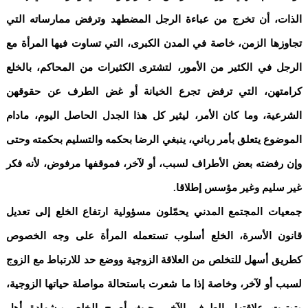
الذات، أن تخرج من عباءة الرجل المضطهد وترفض ممارساته التي
تجاوزها الزمن، خاصة في المدن الكبرى، التي تساوت فيها المرأة مع
الرجل في الكثير من الأمور، لتشترى الكثيرات من المحاكم، بالخلع
كرامتهن، التي ترفض تجرع الخيانة أو غض الطرف عن حقوقهن
الشرعية، وما كان الأمر، ليثير كل هذا الجدل الحاصل اليوم، مادام
الموضوع يتعلق بأمر رباني، ينبغي الرضا بحكمه والتسليم بحكمته وحتى
وإن رفضته بعض الأطراف لسبب، أو لآخر، فموقفها مرفوض، لأنه فكر
غير سليم وغير مؤسس إطلاقا.
جمعيات المجتمع المدني يحمّلون مسؤولية ارتفاع الخلع إلى تعديل
قانون الأسرة، الخلع أسلوب تستعمله المرأة على وجه الخصوص
كطريق أسهل للتخلص من العلاقة الزوجية ووضع حد للارتباط مع الزوج
لسبب أو لآخر، وخاصة إذا ما شعرت باستحالة مواصلة حياتها الزوجية،
وتوترت علاقتها بالطرف الآخر، حيث أصبح الخلع، وبشهادة أهل