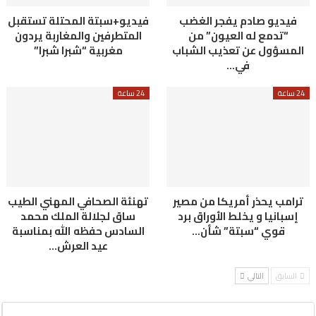
فيديو صادم يفجر الغضب
فيديو+سبتة المحتلة تستقبل
“تدمع له العيون” من
المتطرفين والمغاربة يردون
المسؤول عن تعذيب الشباب
مغربية “شبرا شبرا”
في…
24 ساعة
24 ساعة
ترامب يحذر أمريكا من مصير
تهنئة الصحافي المهني الطيب
إسبانيا و يخلط الأوراق برد
ساق لجلالة الملك محمد
قوي “سبتة” شأن…
السادس حفظه الله بمناسبة
عيد العرش…
السابق
التالي