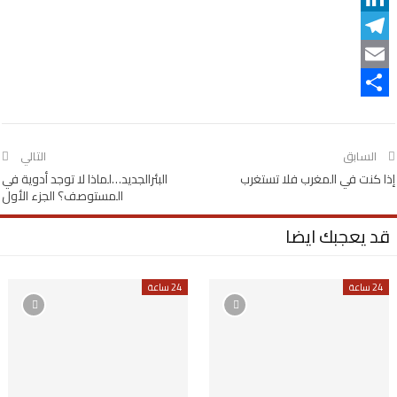
LinkedIn
Telegram
Email
Share
السابق
التالي
إذا كنت في المغرب فلا تستغرب
البئرالجديد…لماذا لا توجد أدوية في
المستوصف؟ الجزء الأول
قد يعجبك ايضا
24 ساعة
24 ساعة