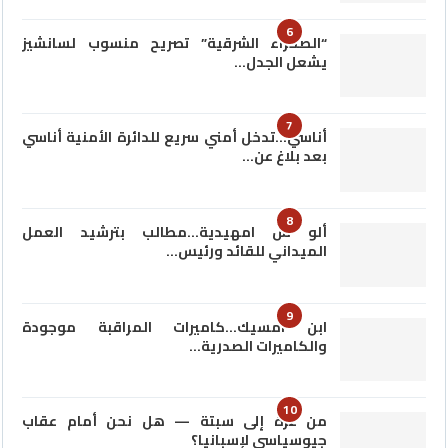
6
“الصحراء الشرقية” تصريح منسوب لسانشيز
يشعل الجدل…
7
أناسي…تدخل أمني سريع للدائرة الأمنية أناسي
بعد بلاغ عن…
8
ألو س امهيدية…مطالب بترشيد العمل
الميداني للقائد ورئيس…
9
ابن امسيك…كاميرات المراقبة موجودة
والكاميرات الصدرية…
10
من غزة إلى سبتة — هل نحن أمام عقاب
جيوسياسي لإسبانيا؟