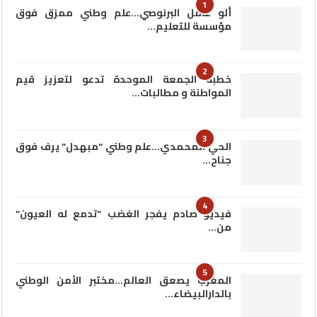
1
ألو عامل البرنوصي…علم وطني ممزق فوق
مؤسسة للتعليم…
2
خطبة الجمعة الموحدة تدعو لتعزيز قيم
المواطنة و مطالبات…
3
الحي المحمدي…علم وطني “مبهدل” يرف فوق
جناح…
4
فيديو صادم يفجر الغضب “تدمع له العيون”
من…
5
المغرب يصعق العالم…مختبر الأمن الوطني
بالدارالبيضاء…