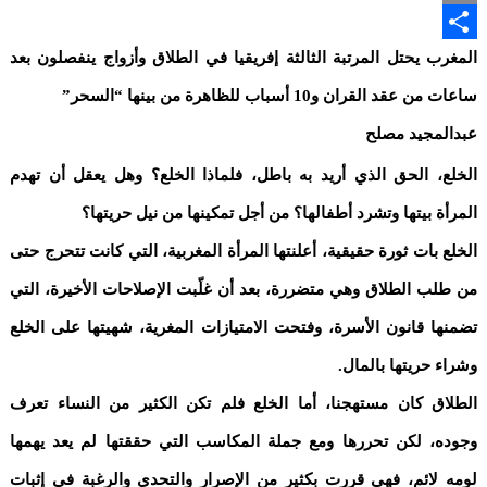
Email
Share
المغرب يحتل المرتبة الثالثة إفريقيا في الطلاق وأزواج ينفصلون بعد
ساعات من عقد القران و10 أسباب للظاهرة من بينها “السحر”
عبدالمجيد مصلح
الخلع، الحق الذي أريد به باطل، فلماذا الخلع؟ وهل يعقل أن تهدم
المرأة بيتها وتشرد أطفالها؟ من أجل تمكينها من نيل حريتها؟
الخلع بات ثورة حقيقية، أعلنتها المرأة المغربية، التي كانت تتحرج حتى
من طلب الطلاق وهي متضررة، بعد أن غلّبت الإصلاحات الأخيرة، التي
تضمنها قانون الأسرة، وفتحت الامتيازات المغرية، شهيتها على الخلع
وشراء حريتها بالمال.
الطلاق كان مستهجنا، أما الخلع فلم تكن الكثير من النساء تعرف
وجوده، لكن تحررها ومع جملة المكاسب التي حققتها لم يعد يهمها
لومه لائم، فهي قررت بكثير من الإصرار والتحدي والرغبة في إثبات