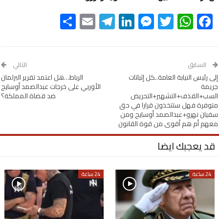
Share
Telegram
Email
LinkedIn
Messenger
WhatsApp
Twitter
Facebook
السابق
التالي
إلى رئيس النيابة العامة..كل إثباتات
الرباط…هل اعتمد تقرير البرلمان
جريمة
الأوربي على خرجات عبدالصمد أوسايح
السب+القذف+التشهير+التحريض
ضد قضاة المملكة؟
متوفرة فهل ستتخذون قرارا في حق
سفيان نهرو+عبدالصمد أوسايح ومن
معهم أم هم أقوى من قوة القانون
قد يعجبك ايضا
24 ساعة
24 ساعة