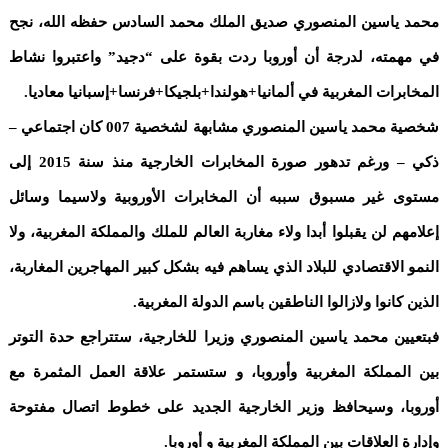
محمد ياسين المنصوري صديق الملك محمد السادس حفظه الله، نجح
في مهمته، لدرجة أن أوروبا ردت بقوة على “دجيد” واعتبروا نشاط
المخابرات المغربية في ألمانيا+هولندا+بلجيكا+فرنسا+إسبانيا معاديا.
شخصية محمد ياسين المنصوري مشابهة لشخصية 007 كان اجتماعي –
ذكي – ورغم تدهور صورة المخابرات الخارجية منذ سنة 2015 إلى
مستوى غير مسبوق سببه أن المخابرات الأوروبية ولاسيما وسائل
إعلامهم لن يقبلوا أبدا ولاء مغاربة العالم للملك والمملكة المغربية، ولا
النمو الاقتصادي للبلاد الذي يساهم فيه بشكل كبير المهاجرين المغاربة،
الذين كانوا ولازالوا الناطقين باسم الدولة المغربية.
فبتعيين محمد ياسين المنصوري وزيرا للخارجية، ستتراجع حدة التوتر
بين المملكة المغربية وأوروبا، و ستستمر علاقة العمل المثمرة مع
أوروبا، وسيحافظ وزير الخارجية الجديد على خطوط اتصال مفتوحة
وإدارة العلاقات بين المملكة المغربية و أوروبا.