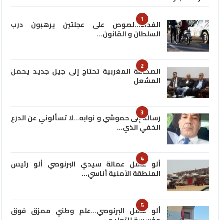
1
الفداء…لصوص على عجلتين يرهبون درب
السلطان و القانون…
2
الصحافة المغربية تحتاج إلى جيل جديد يحمل
المشعل
3
رسالة إلى حموشي و نوابه…لا تسألوني عن الدرع
الخفي الذي…
4
ألو عامل عمالة سيدي البرنوصي ألو رئيس
المنطقة الأمنية أناسي…
5
ألو عامل البرنوصي…علم وطني ممزق فوق
مؤسسة للتعليم…