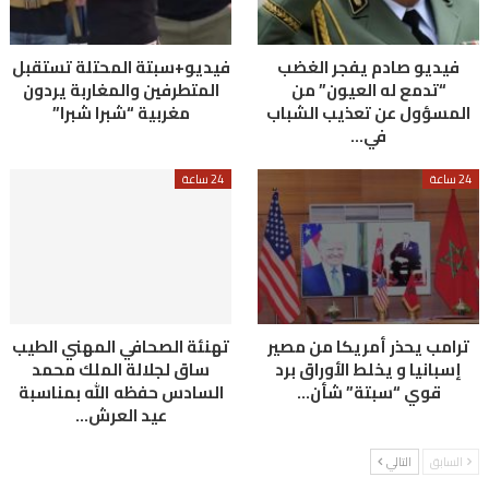
فيديو صادم يفجر الغضب
فيديو+سبتة المحتلة تستقبل
“تدمع له العيون” من
المتطرفين والمغاربة يردون
المسؤول عن تعذيب الشباب
مغربية “شبرا شبرا”
في…
24 ساعة
24 ساعة
ترامب يحذر أمريكا من مصير
تهنئة الصحافي المهني الطيب
إسبانيا و يخلط الأوراق برد
ساق لجلالة الملك محمد
قوي “سبتة” شأن…
السادس حفظه الله بمناسبة
عيد العرش…
السابق
التالي