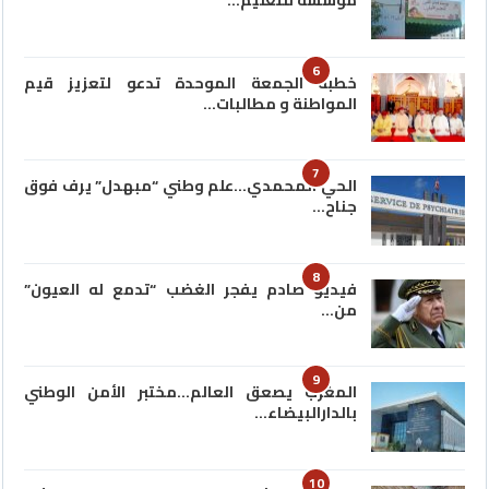
6
خطبة الجمعة الموحدة تدعو لتعزيز قيم
المواطنة و مطالبات…
7
الحي المحمدي…علم وطني “مبهدل” يرف فوق
جناح…
8
فيديو صادم يفجر الغضب “تدمع له العيون”
من…
9
المغرب يصعق العالم…مختبر الأمن الوطني
بالدارالبيضاء…
10