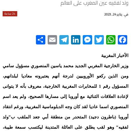
ولد لفقيه عين المغرب على العالم
24 ساعة
في
يناير 24, 2023
Share
Telegram
Email
LinkedIn
Messenger
WhatsApp
Twitter
Facebook
الأخبار المغربية
وزير الخارجية المغربي الجديد محمد ياسين المنصوري مسؤول سامي
ومن الذين ركعو الأوروبيين لدرجة أنهم يعتبرونه معاديا لبلدانهم،
المسؤول رقم 1 للمخابرات المغربية الخارجية، معروف بأنه لا يتوانى
لإعادة العلاقات الثنائية مع أوروبا إلى مسارها الصحيح، ولم يعد اسم
المنصوري اسما عاديا لقد كان وجه الدبلوماسية المغربية، ورغم انتقاد
أوروبا (باطرون دجيد) المتحدر من منطقة أبي جعد الملقب ب”ولد
لفقيه” وهو لقب يطلق على العائلة المتدينة ليكتسب سمعة طيبة،