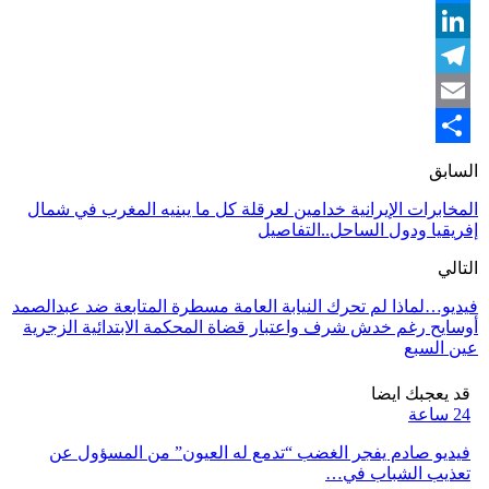
Messenger
LinkedIn
Telegram
Email
Share
السابق
المخابرات الإيرانية خدامين لعرقلة كل ما يبنيه المغرب في شمال
إفريقيا ودول الساحل..التفاصيل
التالي
فيديو…لماذا لم تحرك النيابة العامة مسطرة المتابعة ضد عبدالصمد
أوسايح رغم خدش شرف واعتبار قضاة المحكمة الابتدائية الزجرية
عين السبع
قد يعجبك ايضا
24 ساعة
فيديو صادم يفجر الغضب “تدمع له العيون” من المسؤول عن
تعذيب الشباب في…