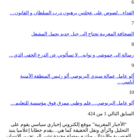
6
الفداء…لصوص على عجلتين يرهبون درب السلطان و القانون…
7
الصحافة المغربية تحتاج إلى جيل جديد يحمل المشعل
8
رسالة إلى حموشي و نوابه…لا تسألوني عن الدرع الخفي الذي…
9
ألو عامل عمالة سيدي البرنوصي ألو رئيس المنطقة الأمنية
أناسي…
10
ألو عامل البرنوصي…علم وطني ممزق فوق مؤسسة للتعليم…
السابق
التالي
1 من 424
“الأخبار المغربية” موقع إلكتروني إخباري سياسي يقوم على
التحليل والرأي ونقل الحقيقة كما هي…يقدم خطابا إعلاميا ينبذ
العنصرية والابتذال، ويلتزم بوصلة وحيدة تشير إلى تحرير الإنسان