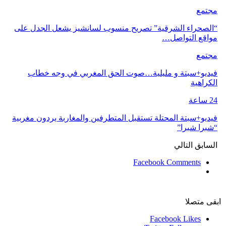
مجتمع
“الصحراء الشرقية” تصريح منسوب لسانشيز يشعل الجدل على
مواقع التواصل…
مجتمع
فيديو+سبتة و مليلية…صوت الحق المغربي في وجه خطاب
الكراهية
24 ساعة
فيديو+سبتة المحتلة تستقبل المتطرفين والمغاربة يردون مغربية
“شبرا شبرا”
السابق
التالي
Facebook Comments
ابقى متصلا
Facebook
Likes