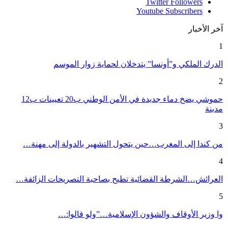
Twitter
Followers
Youtube
Subscribers
آخر الأخبار
1
الدرك الملكي و”أونسا” يتدخلان لحماية زوار الموسم
2
حموشي يضخ دماء جديدة في الأمن الوطني ب20 تعيينات ب12
مدينة
3
من كندا إلى المغرب…حين يتحول التشهير بالدولة إلى مهنة…
4
العرائش…الشرطة القضائية تطيح بصاحبة التصريحات الزائفة…
5
وا وزير الأوقاف والشؤون الإسلامية…”ولو قالوا:…