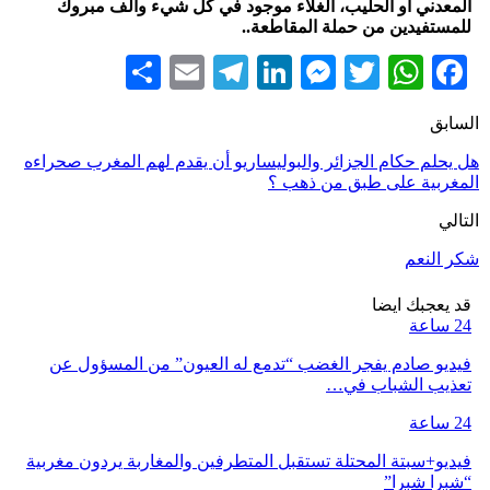
المعدني او الحليب، الغلاء موجود في كل شيء وألف مبروك
للمستفيدين من حملة المقاطعة..
Share
Telegram
Email
LinkedIn
Messenger
WhatsApp
Twitter
Facebook
السابق
هل يحلم حكام الجزائر والبوليساريو أن يقدم لهم المغرب صحراءه
المغربية على طبق من ذهب ؟
التالي
شكر النعم
قد يعجبك ايضا
24 ساعة
فيديو صادم يفجر الغضب “تدمع له العيون” من المسؤول عن
تعذيب الشباب في…
24 ساعة
فيديو+سبتة المحتلة تستقبل المتطرفين والمغاربة يردون مغربية
“شبرا شبرا”