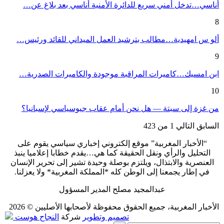
أناسي…تدخل أمني سريع للدائرة الأمنية أناسي بعد بلاغ عن…
8
ألو س امهيدية…مطالب بترشيد العمل الميداني للقائد ورئيس…
9
ابن امسيك…كاميرات المراقبة موجودة والكاميرات الصدرية…
10
من غزة إلى سبتة — هل نحن أمام عقاب جيوسياسي لإسبانيا؟
السابق
التالي
1 من 423
“الأخبار المغربية” موقع إلكتروني إخباري سياسي يقوم على
التحليل والرأي ونقل الحقيقة كما هي…يقدم خطابا إعلاميا ينبذ
العنصرية والابتذال، ويلتزم بوصلة وحيدة تشير إلى تحرير الإنسان
في إطار يجمعنا إلى الوطن كله *المملكة المغربية* ولا يعزلنا.
عبدالمجيد مصلح المدير المسؤول
الأخبار المغربية، جميع الحقوق محفوظة لأصحابها الأصليين © 2026
تصميم وتطوير
شركة
النجاح هوست