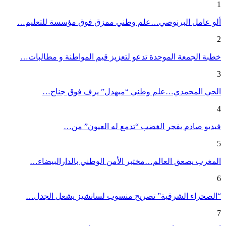
1
ألو عامل البرنوصي…علم وطني ممزق فوق مؤسسة للتعليم…
2
خطبة الجمعة الموحدة تدعو لتعزيز قيم المواطنة و مطالبات…
3
الحي المحمدي…علم وطني “مبهدل” يرف فوق جناح…
4
فيديو صادم يفجر الغضب “تدمع له العيون” من…
5
المغرب يصعق العالم…مختبر الأمن الوطني بالدارالبيضاء…
6
“الصحراء الشرقية” تصريح منسوب لسانشيز يشعل الجدل…
7