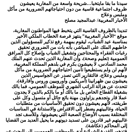
سيدنا ما بقا مايتخبا…شريحة واسعة من المغاربة يعيشون
ظروف اجتماعية قاسية من دون احتياجاتهم الضرورية من مأكل
وملبس وعلاج
الأخبار المغربية/ عبدالمجيد مصلح
تنديدا بالظروف القاسية التي يتخبط فيها المواطنون المغاربة،
موقع “الأخبار المغربية” ينتهز فرصة الخطاب الملكي الأخير
بمناسبة عيد الشباب، ليقوم بمهمة رفع تذكير للمسؤولين الذين
خاطبهم الملك على المباشر، بأنه بات من الضروري تحقيق
رغبات الفقراء والمحتاجين وتشغيل الشباب وإصلاح كل المرافق
العمومية (تعليم وصحة)، وأن المغاربة الذين تحدث عنهم الملك
محمد السادس، لا يعيشون بكرم في بلدهم المملكة المغربية،
لأنهم لن ولم يستطيعوا تأمين احتياجاتهم الضرورية من مأكل
وملبس وعلاج، فالتقارير التي تصدر عن الجواسيس الذين
يعيشون بين ظهرانينا (أمريكيين وأوروبيين وروس وأفارقة)،
تتحدث عن هزالة الراتب الشهري للموظف العمومي، فما بالك
بشغيلة القطاع الخاص بل ما بالك أو ما بالكم بالذين لا يجدون
عملا قار وتجدهم يزاولون مهنة بائع جائل أو متسول وكل على
طريقته، لأنهم يعيشون دون تحقيق الأساسيات من متطلبات
الحياة، وغالبيتهم يضطر إلى الاقتراض والاستدانة في المناسبات
المختلفة بسبب الأوضاع الصعبة التي يعيشونها، وللأسف تجد
غالبيتهم غير قادرين على تسديد ديونهم ما يحيل العديد من القضايا
إلى المحاكم (عكاشة).
فتدهور القدرة الشرائية أدى بالموظفين العموميين إلى البحث عن