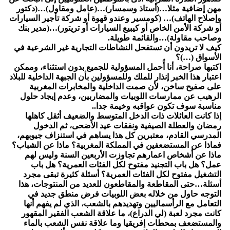
مهن إضافية مثلا…(أستاذ وسمسار)…(عامل ومقاول)…(دكتور
وإصلاح الهاتف)… (كومسير وعندو قهوة أو شركة تأجير السيارات
أو شركة الأمن الخاص أو كيبيع السيارات أو تريتور)…(مدير بنك
وصاحب مقاولة)…والقائمة طويلة.
كيف لا تريدون أن تستفحل النشاطات التجارية غير الشرعية في
الأسواق (…)؟
اكتبها صراحة، أنا أُحمل المسؤولية للجميع بدون استثناء، وممكن
اعتبار هذا الخبر إنذار للملك وللمسؤولين بأن الجبهة الداخلية للبلاد
على صفيح ساخن، لأن صمت الداخلية والمخابرات المغربية
الرهيب عن ممارسات اللوبيات والمضاربين، وعدم إيجاد حلول
مناسبة سوف تكون عواقبه وخيمة جدا..
إذا كانت العائلات ذات الدخل المتوسط والضعيف أثقل كاهلها
رمضان والعطلة الصيفية ونفقات عيد الأضحى، ثم الدخول
المدرسي القادم، معتبرين كل هذا يساهم في استنزاف جيوبهم،
فماذا عن المستضعفين في المملكة المغربية؟ ماذا عن الشباب؟
ماذا عن أشخاص اعمارهم تجاوزت الأربعين السنة وليس لهم
عمل؟ هل باب التجنيد مفتوح لكل الفئات العمرية؟ هل باب
التشغيل مفتوح لكل الفئات العمرية؟ أسئلة كثيرة تبقى مجرد
أسئلة…حتى المقاطعة والمقاطعون للعديد من المنتوجات، هذا
التوجه حاول من خلاله بعض اللوبيات فرض منطق جديد في
التعامل مع الرأسماليين وتهديدهم بالشعب، الذي لم يفهم أنها
كانت مجرد لعبة (لي الدراع)، ما علاقة الشعب الفقير المقهور
والمستضعف بمحطات إفريقيا وما علاقة نفس الشعب بالماء