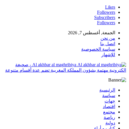
Likes
Followers
Subscribers
Followers
الجمعة, أغسطس 7, 2026
من نحن
اتصل بنا
سياسة الخصوصية
للإشهار
Al akhbar al maghribiya - صحيغة
الكترونية مهتمة بشؤون المملكة المغربية تضم عدة أقسام متنوعة
الرئيسية
سياسة
جهات
اقتصاد
مجتمع
رياصة
دولية
كتاب و أراء