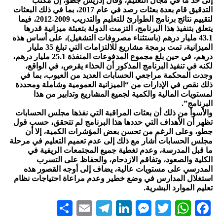
إلى حد ما في مجال التعليم، وقال إدريس جطو، إن مكتب
التدقيق قام بعدة بعثات رصد في عام 2017، بما في ذلك البعثات
لتقييم نتائج برنامج الطوارئ للتعليم والتدريب 2009-2012، فيما
يتعلق بتنفيذ هذا البرنامج، التزمت الدولة بتعبئة ميزانية قدرها
43.1 مليار درهم (باستثناء مصروفات التشغيل)، على أساس هذه
الميزانية، تمت برمجة مشاريع للالتزامات التي تبلغ 35 مليار
درهم، في حين بلغ مجموع المدفوعات المنفذة 25.1 مليار درهم،
لكنه في تنفيذ البرنامج المذكور أن الحذاء يقرص، في الواقع،
وجدت المحكمة مراجعي الحسابات العديد من العيوب، بما في
ذلك نقص في الإدارات من “الميزانية العمومية وشاملة ومحددة
لمستويات المالية والكمية لجميع المشاريع وتدابير من هذا
البرنامج”.
والأسوأ من ذلك أن بعثات المراقبة التي نفذها مجلس الحسابات
تظهر أن الأهداف التي حددها هذا البرنامج لم تتحقق، حسب قول
جطو، وعلى الرغم من تحسن بعض المؤشرات الكمية، إلا أن
مجلس الحسابات أشار مع ذلك إلى عدم تعميم التعليم في مرحلة
ما قبل المدرسة، وعدم تغطية جميع المجتمعات الريفية في
الكلية والصعود، وتفاقم الازدحام، والحفاظ على التسرب
المدرسي على مستويات عالية، يضاف إلى أوجه القصور هذه
استغلال المدارس في وضع خطير وعدم مراعاة احتياجات نظام
تعليم الموارد البشرية.
Share
Telegram
Email
LinkedIn
Messenger
WhatsApp
Twitter
Facebook