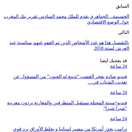
السابق
الحسيمة…الجواهري يقدم للملك محمد السادس تقرير بنك المغرب
حول الوضع الاقتصادي
التالي
بالتفصيل هذا هو عدد الأشخاص الذين تم العفو عنهم بمناسبة عيد
العرش لسنة 2018
قد يعجبك ايضا
24 ساعة
فيديو صادم يفجر الغضب “تدمع له العيون” من المسؤول عن
تعذيب الشباب في…
24 ساعة
فيديو+سبتة المحتلة تستقبل المتطرفين والمغاربة يردون مغربية
“شبرا شبرا”
24 ساعة
ترامب يحذر أمريكا من مصير إسبانيا و يخلط الأوراق برد قوي