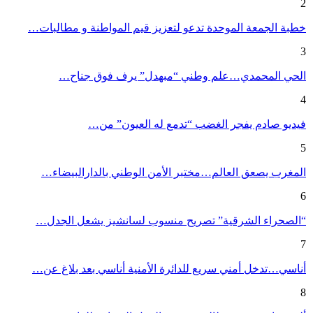
2
خطبة الجمعة الموحدة تدعو لتعزيز قيم المواطنة و مطالبات…
3
الحي المحمدي…علم وطني “مبهدل” يرف فوق جناح…
4
فيديو صادم يفجر الغضب “تدمع له العيون” من…
5
المغرب يصعق العالم…مختبر الأمن الوطني بالدارالبيضاء…
6
“الصحراء الشرقية” تصريح منسوب لسانشيز يشعل الجدل…
7
أناسي…تدخل أمني سريع للدائرة الأمنية أناسي بعد بلاغ عن…
8