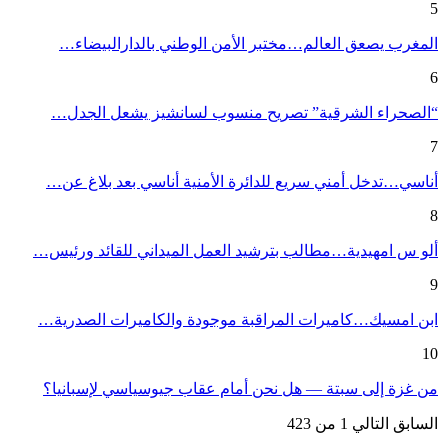
5
المغرب يصعق العالم…مختبر الأمن الوطني بالدارالبيضاء…
6
“الصحراء الشرقية” تصريح منسوب لسانشيز يشعل الجدل…
7
أناسي…تدخل أمني سريع للدائرة الأمنية أناسي بعد بلاغ عن…
8
ألو س امهيدية…مطالب بترشيد العمل الميداني للقائد ورئيس…
9
ابن امسيك…كاميرات المراقبة موجودة والكاميرات الصدرية…
10
من غزة إلى سبتة — هل نحن أمام عقاب جيوسياسي لإسبانيا؟
السابق
التالي
1 من 423