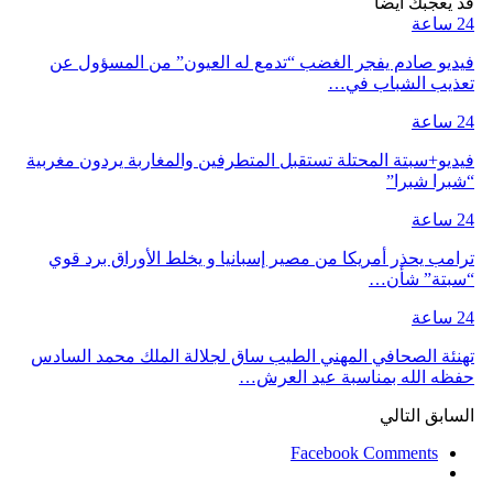
قد يعجبك ايضا
24 ساعة
فيديو صادم يفجر الغضب “تدمع له العيون” من المسؤول عن
تعذيب الشباب في…
24 ساعة
فيديو+سبتة المحتلة تستقبل المتطرفين والمغاربة يردون مغربية
“شبرا شبرا”
24 ساعة
ترامب يحذر أمريكا من مصير إسبانيا و يخلط الأوراق برد قوي
“سبتة” شأن…
24 ساعة
تهنئة الصحافي المهني الطيب ساق لجلالة الملك محمد السادس
حفظه الله بمناسبة عيد العرش…
السابق
التالي
Facebook Comments