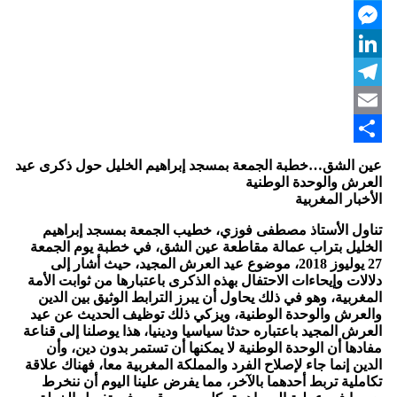
Twitter
Messenger
LinkedIn
Telegram
Email
Share
عين الشق…خطبة الجمعة بمسجد إبراهيم الخليل حول ذكرى عيد
العرش والوحدة الوطنية
الأخبار المغربية
تناول الأستاذ مصطفى فوزي، خطيب الجمعة بمسجد إبراهيم
الخليل بتراب عمالة مقاطعة عين الشق، في خطبة يوم الجمعة
27 يوليوز 2018، موضوع عيد العرش المجيد، حيث أشار إلى
دلالات وإيحاءات الاحتفال بهذه الذكرى باعتبارها من ثوابت الأمة
المغربية، وهو في ذلك يحاول أن يبرز الترابط الوثيق بين الدين
والعرش والوحدة الوطنية، ويزكي ذلك توظيف الحديث عن عيد
العرش المجيد باعتباره حدثا سياسيا ودينيا، هذا يوصلنا إلى قناعة
مفادها أن الوحدة الوطنية لا يمكنها أن تستمر بدون دين، وأن
الدين إنما جاء لإصلاح الفرد والمملكة المغربية معا، فهناك علاقة
تكاملية تربط أحدهما بالآخر، مما يفرض علينا اليوم أن ننخرط