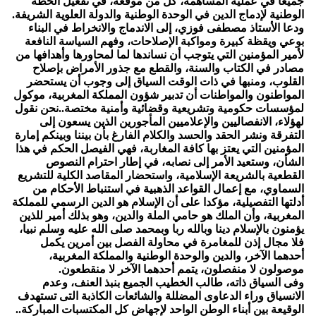
جميعا في عملية المساهمة، كل من موقعه، في تفعيل الخطة
الوطنية لإدماج الدين في الوحدة الوطنية والدولة العلوية الشريفة.
ودعا الأستاذ مصطفى فوزي، إلى الاندماج والانخراط في البناء
بوعي ويقظة كبيرة ومواكبة الإصلاحات، وفهم السياسة النافعة
لأمير المؤمنين التي يتوجب أن نساندها لما لمحاورها وأهدافها من
مصادر في الكتاب والسنة، والقطع مع جذور الأمراض بإصلاح
القلوب، ومنبها في ذات الوقت السياق إلى وجوب أن يستحضر
المواطنون والمواطنات أن تدبير شؤون المملكة المغربية، موكول
لمؤسسات حكومية وتشريعية وقضائية وأمنية مختصة..نحن نقول
لهؤلاء، الانفصاليين والإعلاميين المأجورين الذين يسعون إلى
التفرقة ونشر الحقد والحسد والكلام الفارغ بأن بيننا وبينكم إمارة
المؤمنين التي يعتز بها كافة المغاربة، فهي الفيصل الحكم في هذا
الشأن، وستعيد الأمر إلى نصابه، في إطار احترام النصوص
القطعية بالشريعة الإسلامية، واستحضار المقاصد الكلية للتشريع
السماوي، مع إعمال القواعد الذهبية في استنباط الأحكام من
أدلتها التفصيلية، مؤكدا على أن الإسلام هو الدين الرسمي للمملكة
المغربية، وأن الملك هو حامي الملة والدين، وهو بذلك أمير للذين
يؤمنون بالإسلام دينا وبالله ربا وبمحمد صلى الله عليه وسلم نبيا،
فلا مجال إذن للمغامرة في محاولة الفصل بين أمرين يكمل
أحدهما الآخر، والدين والوحدة الوطنية والمملكة المغربية،
موصولون لا منفصلون، يتمم أحدهما الآخر لا منقطعون.
وفى السياق ذاته، طالب الخطيب الجميع بنبذ العنف، وعدم
الانسياق وراء الدعاوى المضللة والشائعات الكاذبة التى تستهدف
الوقيعة بين أبناء الوطن الواحد لإجهاض كل المكتسبات المباركة..